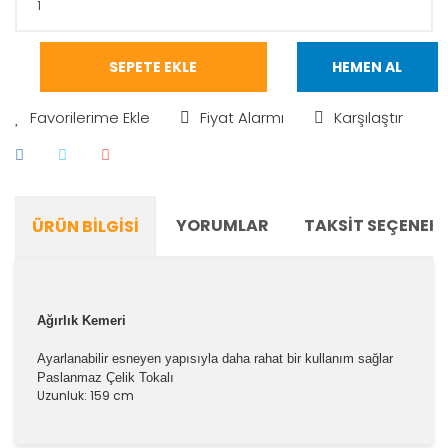
SEPETE EKLE
HEMEN AL
Fiyat Alarmı
Karşılaştır
YORUMLAR
TAKSIT SEÇENEKL
ÜRÜN BILGISI
Ağırlık Kemeri
Ayarlanabilir esneyen yapısıyla daha rahat bir kullanım sağlar
Paslanmaz Çelik Tokalı
Uzunluk: 159 cm
Bu ürünün fiyat bilgisi, resim, ürün açıklamalarında ve