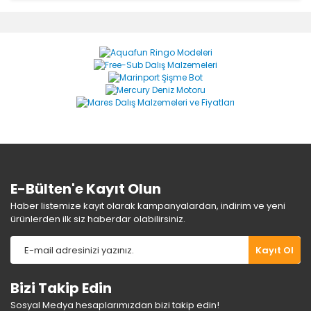
diğer konularda yetersiz gördüğünüz noktaları öneri
Bu ürüne ilk yorumu siz yapın!
formunu kullanarak tarafımıza iletebilirsiniz.
Görüş ve önerileriniz için teşekkür ederiz.
Yorum Yaz
Ürün resmi kalitesiz, bozuk veya görüntülenemiyor.
Ürün açıklamasında eksik bilgiler bulunuyor.
Ürün bilgilerinde hatalar bulunuyor.
Ürün fiyatı diğer sitelerden daha pahalı.
Bu ürüne benzer farklı alternatifler olmalı.
E-Bülten'e Kayıt Olun
Haber listemize kayıt olarak kampanyalardan, indirim ve yeni
ürünlerden ilk siz haberdar olabilirsiniz.
Gönder
Kayıt Ol
Bizi Takip Edin
Sosyal Medya hesaplarımızdan bizi takip edin!