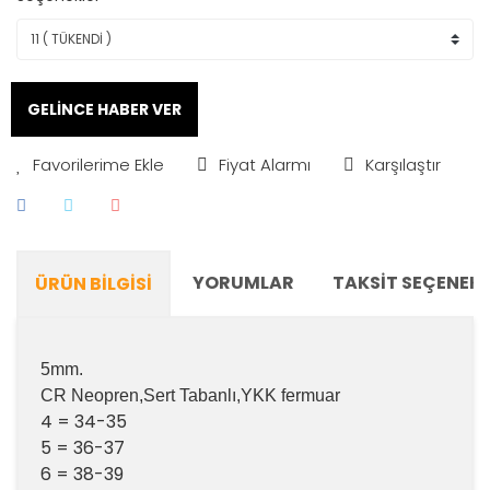
GELİNCE HABER VER
Fiyat Alarmı
Karşılaştır
YORUMLAR
TAKSIT SEÇENEKL
ÜRÜN BILGISI
5mm.
CR Neopren,Sert Tabanlı,YKK fermuar
4 = 34-35
5 = 36-37
6 = 38-39