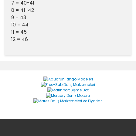
7 = 40-41
8 = 41-42
9 = 43
10 = 44
11 = 45
12 = 46
Bu ürünün fiyat bilgisi, resim, ürün açıklamalarında ve
diğer konularda yetersiz gördüğünüz noktaları öneri
Bu ürüne ilk yorumu siz yapın!
formunu kullanarak tarafımıza iletebilirsiniz.
Görüş ve önerileriniz için teşekkür ederiz.
Yorum Yaz
Ürün resmi kalitesiz, bozuk veya görüntülenemiyor.
Ürün açıklamasında eksik bilgiler bulunuyor.
Ürün bilgilerinde hatalar bulunuyor.
Ürün fiyatı diğer sitelerden daha pahalı.
Bu ürüne benzer farklı alternatifler olmalı.