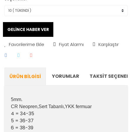
GELİNCE HABER VER
Fiyat Alarmı
Karşılaştır
YORUMLAR
TAKSIT SEÇENEKL
ÜRÜN BILGISI
5mm.
CR Neopren,Sert Tabanlı,YKK fermuar
4 = 34-35
5 = 36-37
6 = 38-39