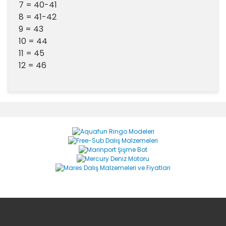
7 = 40-41
8 = 41-42
9 = 43
10 = 44
11 = 45
12 = 46
Bu ürünün fiyat bilgisi, resim, ürün açıklamalarında ve
diğer konularda yetersiz gördüğünüz noktaları öneri
Bu ürüne ilk yorumu siz yapın!
formunu kullanarak tarafımıza iletebilirsiniz.
Görüş ve önerileriniz için teşekkür ederiz.
Yorum Yaz
Ürün resmi kalitesiz, bozuk veya görüntülenemiyor.
Ürün açıklamasında eksik bilgiler bulunuyor.
Ürün bilgilerinde hatalar bulunuyor.
Ürün fiyatı diğer sitelerden daha pahalı.
Bu ürüne benzer farklı alternatifler olmalı.