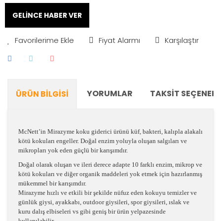
GELİNCE HABER VER
Fiyat Alarmı
Karşılaştır
YORUMLAR
TAKSIT SEÇENEKL
ÜRÜN BILGISI
McNett’in Mirazyme koku giderici ürünü küf, bakteri, kalıpla alakalı
kötü kokuları engeller. Doğal enzim yoluyla oluşan salgıları ve
mikropları yok eden güçlü bir karışımdır.
Doğal olarak oluşan ve ileri derece adapte 10 farklı enzim, mikrop ve
kötü kokuları ve diğer organik maddeleri yok etmek için hazırlanmış
mükemmel bir karışımdır.
Mirazyme hızlı ve etkili bir şekilde nüfuz eden kokuyu temizler ve
günlük giysi, ayakkabı, outdoor giysileri, spor giysileri, ıslak ve
kuru dalış elbiseleri vs gibi geniş bir ürün yelpazesinde
kullanılabilir.