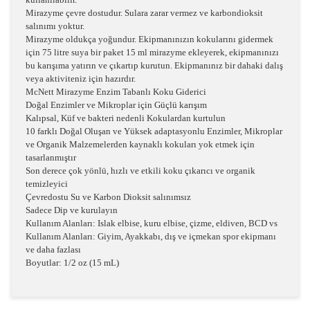
Mirazyme çevre dostudur. Sulara zarar vermez ve karbondioksit
salınımı yoktur.
Mirazyme oldukça yoğundur. Ekipmanınızın kokularını gidermek
için 75 litre suya bir paket 15 ml mirazyme ekleyerek, ekipmanınızı
bu karışıma yatırın ve çıkartıp kurutun. Ekipmanınız bir dahaki dalış
veya aktiviteniz için hazırdır.
McNett Mirazyme Enzim Tabanlı Koku Giderici
Doğal Enzimler ve Mikroplar için Güçlü karışım
Kalıpsal, Küf ve bakteri nedenli Kokulardan kurtulun
10 farklı Doğal Oluşan ve Yüksek adaptasyonlu Enzimler, Mikroplar
ve Organik Malzemelerden kaynaklı kokuları yok etmek için
tasarlanmıştır
Son derece çok yönlü, hızlı ve etkili koku çıkarıcı ve organik
temizleyici
Çevredostu Su ve Karbon Dioksit salınımsız
Sadece Dip ve kurulayın
Kullanım Alanları: Islak elbise, kuru elbise, çizme, eldiven, BCD vs
Kullanım Alanları: Giyim, Ayakkabı, dış ve içmekan spor ekipmanı
ve daha fazlası
Boyutlar: 1/2 oz (15 mL)
Bu ürünün fiyat bilgisi, resim, ürün açıklamalarında ve