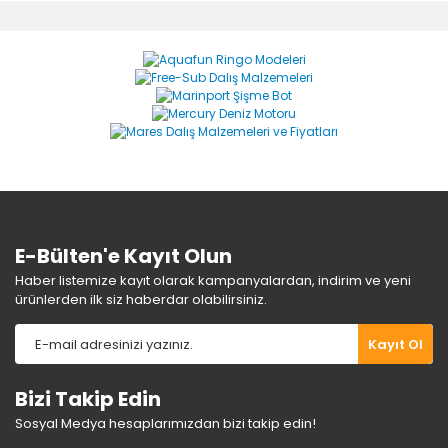
diğer konularda yetersiz gördüğünüz noktaları öneri
Bu ürüne ilk yorumu siz yapın!
formunu kullanarak tarafımıza iletebilirsiniz.
Görüş ve önerileriniz için teşekkür ederiz.
Yorum Yaz
Ürün resmi kalitesiz, bozuk veya görüntülenemiyor.
Ürün açıklamasında eksik bilgiler bulunuyor.
Ürün bilgilerinde hatalar bulunuyor.
Ürün fiyatı diğer sitelerden daha pahalı.
Bu ürüne benzer farklı alternatifler olmalı.
E-Bülten'e Kayıt Olun
Haber listemize kayıt olarak kampanyalardan, indirim ve yeni
ürünlerden ilk siz haberdar olabilirsiniz.
Gönder
Kayıt Ol
Bizi Takip Edin
Sosyal Medya hesaplarımızdan bizi takip edin!