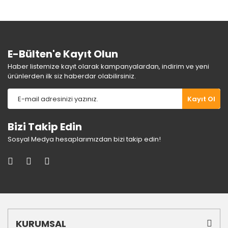
Ürün fiyatı diğer sitelerden daha pahalı.
Bu ürüne benzer farklı alternatifler olmalı.
E-Bülten'e Kayıt Olun
Haber listemize kayıt olarak kampanyalardan, indirim ve yeni
ürünlerden ilk siz haberdar olabilirsiniz.
Gönder
Kayıt Ol
Bizi Takip Edin
Sosyal Medya hesaplarımızdan bizi takip edin!
KURUMSAL