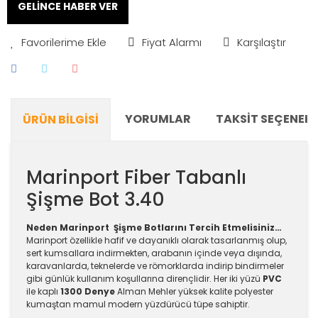
GELİNCE HABER VER
Fiyat Alarmı
Karşılaştır
YORUMLAR
TAKSIT SEÇENEKL
ÜRÜN BILGISI
Marinport Fiber Tabanlı
Şişme Bot 3.40
Neden Marinport Şişme Botlarını Tercih Etmelisiniz…
Marinport özellikle hafif ve dayanıklı olarak tasarlanmış olup,
sert kumsallara indirmekten, arabanın içinde veya dışında,
karavanlarda, teknelerde ve römorklarda indirip bindirmeler
gibi günlük kullanım koşullarına dirençlidir. Her iki yüzü
PVC
ile kaplı
1300 Denye
Alman Mehler yüksek kalite polyester
kumaştan mamul modern yüzdürücü tüpe sahiptir.