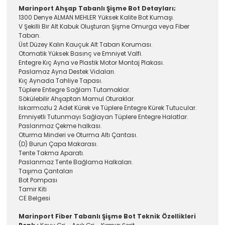
Marinport Ahşap Tabanlı Şişme Bot Detayları;
1300 Denye ALMAN MEHLER Yüksek Kalite Bot Kumaşı.
V Şekilli Bir Alt Kabuk Oluşturan Şişme Omurga veya Fiber
Taban.
Üst Düzey Kalın Kauçuk Alt Taban Koruması.
Otomatik Yüksek Basınç ve Emniyet Valfi.
Entegre Kıç Ayna ve Plastik Motor Montaj Plakası.
Paslamaz Ayna Destek Vidaları.
Kıç Aynada Tahliye Tapası.
Tüplere Entegre Sağlam Tutamaklar.
Sökülebilir Ahşaptan Mamul Oturaklar.
Iskarmozlu 2 Adet Kürek ve Tüplere Entegre Kürek Tutucular.
Emniyetli Tutunmayı Sağlayan Tüplere Entegre Halatlar.
Paslanmaz Çekme halkası.
Oturma Minderi ve Oturma Altı Çantası.
(D) Burun Çapa Makarası.
Tente Takma Aparatı.
Paslanmaz Tente Bağlama Halkaları.
Taşıma Çantaları
Bot Pompası
Tamir Kiti
CE Belgesi
Marinport Fiber Tabanlı Şişme Bot Teknik Özellikleri