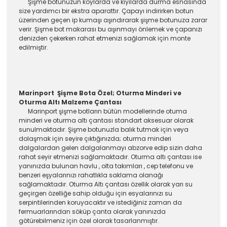
Şişme botunuzun koylarda ve kıyılarda durma esnasında
size yardımcı bir ekstra aparattır. Çapayı indirirken botun
üzerinden geçen ip kumaşı aşındırarak şişme botunuza zarar
verir. Şişme bot makarası bu aşınmayı önlemek ve çapanızı
denizden çekerken rahat etmenizi sağlamak için monte
edilmiştir.
Marinport Şişme Bota Özel; Oturma Minderi ve
Oturma Altı Malzeme Çantası
Marinport şişme botların bütün modellerinde otuma
minderi ve oturma altı çantası standart aksesuar olarak
sunulmaktadır. Şişme botunuzla balık tutmak için veya
dolaşmak için seyire çıktığınızda; oturma minderi
dalgalardan gelen dalgalanmayı abzorve edip sizin daha
rahat seyir etmenizi sağlamaktadır. Oturma altı çantası ise
yanınızda bulunan havlu , olta takımları , cep telefonu ve
benzeri eşyalarınızı rahatlıkla saklama olanağı
sağlamaktadır. Oturma Altı çantası özellik olarak yarı su
geçirgen özelliğe sahip olduğu için esyalarınızı su
serpintilerinden koruyacaktır ve istediğiniz zaman da
fermuarlarından söküp çanta olarak yanınızda
götürebilmeniz için özel olarak tasarlanmıştır.