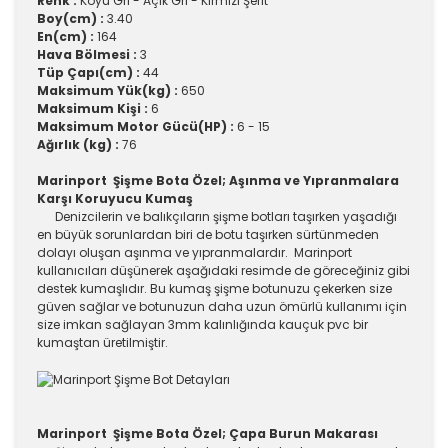
Renk :
Koyu Gri - Açık Gri - Kırmızı Şerit
Boy(cm) :
3.40
En(cm) :
164
Hava Bölmesi :
3
Tüp Çapı(cm) :
44
Maksimum Yük(kg) :
650
Maksimum Kişi :
6
Maksimum Motor Gücü(HP) :
6 - 15
Ağırlık (kg) :
76
Marinport Şişme Bota Özel; Aşınma ve Yıpranmalara
Karşı Koruyucu Kumaş
Denizcilerin ve balıkçıların şişme botları taşırken yaşadığı
en büyük sorunlardan biri de botu taşırken sürtünmeden
dolayı oluşan aşınma ve yıpranmalardır. Marinport
kullanıcıları düşünerek aşağıdaki resimde de göreceğiniz gibi
destek kumaşlıdır. Bu kumaş şişme botunuzu çekerken size
güven sağlar ve botunuzun daha uzun ömürlü kullanımı için
size imkan sağlayan 3mm kalınlığında kauçuk pvc bir
kumaştan üretilmiştir.
Marinport Şişme Bota Özel; Çapa Burun Makarası