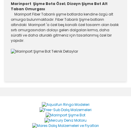
Marinport Şişme Bota Özel; Dizayn Şişme Bot Alt
Taban Omurgası
Marinport Fiber Tabanlı şişme botlarda kendine özgü alt
omurga bulunmaktadır. Fiber Tabanlı Şişme botların
altındaki Marinport 'a özel beş kanallı özel tasarım olan balık
sırtı omurgasından dolayı gelen dalgaları kırma, daha
süratli ve daha oturaklı gitmeniz için tasarlanmış özel bir
yapıdır.
Bu ürünün fiyat bilgisi, resim, ürün açıklamalarında ve
diğer konularda yetersiz gördüğünüz noktaları öneri
Bu ürüne ilk yorumu siz yapın!
formunu kullanarak tarafımıza iletebilirsiniz.
Görüş ve önerileriniz için teşekkür ederiz.
Yorum Yaz
Ürün resmi kalitesiz, bozuk veya görüntülenemiyor.
Ürün açıklamasında eksik bilgiler bulunuyor.
Ürün bilgilerinde hatalar bulunuyor.