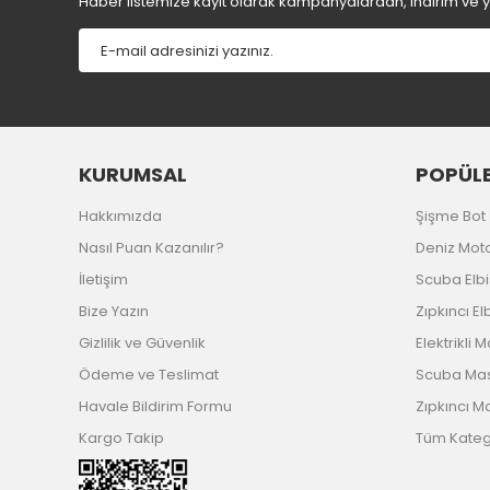
Haber listemize kayıt olarak kampanyalardan, indirim ve yen
Bu ürüne benzer farklı alternatifler olmalı.
KURUMSAL
POPÜLE
Hakkımızda
Şişme Bot
Nasıl Puan Kazanılır?
Deniz Mot
İletişim
Scuba Elb
Bize Yazın
Zıpkıncı El
Gizlilik ve Güvenlik
Elektrikli 
Ödeme ve Teslimat
Scuba Ma
Havale Bildirim Formu
Zıpkıncı M
Kargo Takip
Tüm Katego