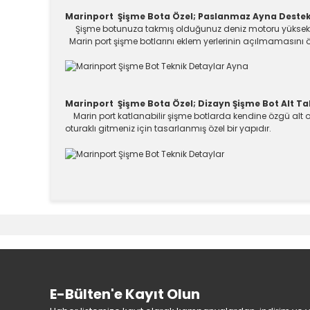
Marinport Şişme Bota Özel; Paslanmaz Ayna Destek
Şişme botunuza takmış olduğunuz deniz motoru yüksek vi
Marin port şişme botlarını eklem yerlerinin açılmamasını
Marinport Şişme Bota Özel; Dizayn Şişme Bot Alt 
Marin port katlanabilir şişme botlarda kendine özgü alt 
oturaklı gitmeniz için tasarlanmış özel bir yapıdır.
Bu ürünün fiyat bilgisi, resim, ürün açıklamalarında v
Görüş ve önerileriniz için teşekkür ederiz.
Ürün resmi kalitesiz, bozuk veya görüntülenemiyor.
Ürün açıklamasında eksik bilgiler bulunuyor.
Ürün bilgilerinde hatalar bulunuyor.
E-Bülten'e Kayıt Olun
Ürün fiyatı diğer sitelerden daha pahalı.