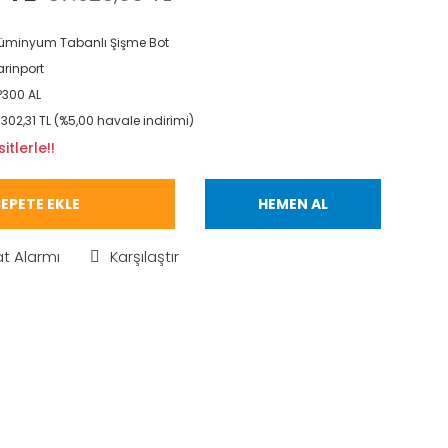
üminyum Tabanlı Şişme Bot
rinport
300 AL
.302,31 TL (%5,00 havale indirimi)
tlerle!!
EPETE EKLE
HEMEN AL
at Alarmı
Karşılaştır