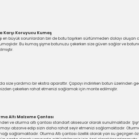
ra Karşı Koruyucu Kumaş
ığı en büyük sorunlardan biri de botu taşırken sürtünmeden dolayı oluşan 
kumaşlıdır. Bu kumaş şişme botunuzu çekerken size güven sağlar ve botun
miştir.
ze yardımcı bir ekstra aparattır. Çapayı indirirken botun üzerinden geç
zden çekerken rahat etmenizi sağlamak için monte edilmiştir.
rma Altı Malzeme Çantası
ri ve oturma altı çantası standart aksesuar olarak sunulmaktadır. Şişm
yı abzorve edip sizin daha rahat seyir etmenizi sağlamaktadır. Oturma al
nağı sağlamaktadır. Oturma Altı çantası özellik olarak yarı su geçirgen özel