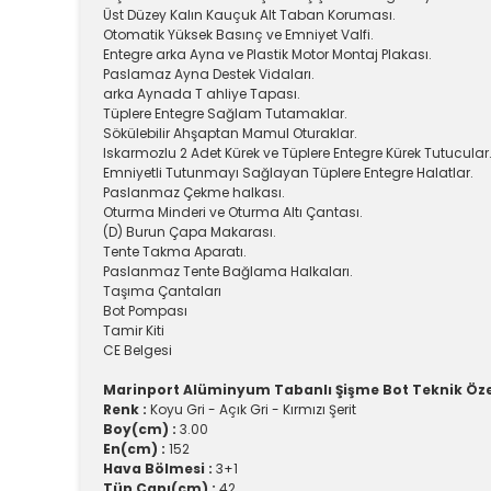
Üst Düzey Kalın Kauçuk Alt Taban Koruması.
Otomatik Yüksek Basınç ve Emniyet Valfi.
Entegre arka Ayna ve Plastik Motor Montaj Plakası.
Paslamaz Ayna Destek Vidaları.
arka Aynada T ahliye Tapası.
Tüplere Entegre Sağlam Tutamaklar.
Sökülebilir Ahşaptan Mamul Oturaklar.
Iskarmozlu 2 Adet Kürek ve Tüplere Entegre Kürek Tutucular
Emniyetli Tutunmayı Sağlayan Tüplere Entegre Halatlar.
Paslanmaz Çekme halkası.
Oturma Minderi ve Oturma Altı Çantası.
(D) Burun Çapa Makarası.
Tente Takma Aparatı.
Paslanmaz Tente Bağlama Halkaları.
Taşıma Çantaları
Bot Pompası
Tamir Kiti
CE Belgesi
Marinport Alüminyum Tabanlı Şişme Bot Teknik Özel
Renk :
Koyu Gri - Açık Gri - Kırmızı Şerit
Boy(cm) :
3.00
En(cm) :
152
Hava Bölmesi :
3+1
Tüp Çapı(cm) :
42