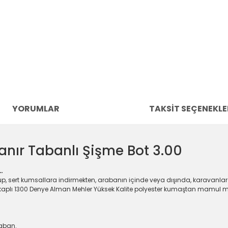
YORUMLAR
TAKSIT SEÇENEKLE
nır Tabanlı Şişme Bot 3.00
…
lup, sert kumsallara indirmekten, arabanın içinde veya dışında, karavanlar
 ile kaplı 1300 Denye Alman Mehler Yüksek Kalite polyester kumaştan mamul 
Taban.