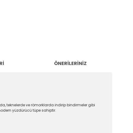
RI
ÖNERILERINIZ
da, teknelerde ve römorklarda indirip bindirmeler gibi
modern yüzdürücü tüpe sahiptir.