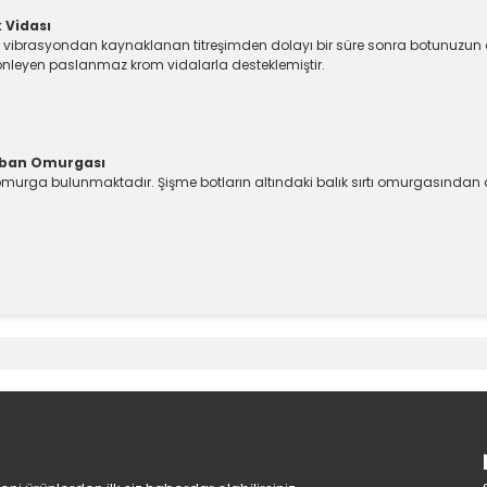
 Vidası
brasyondan kaynaklanan titreşimden dolayı bir süre sonra botunuzun a
 önleyen paslanmaz krom vidalarla desteklemiştir.
Taban Omurgası
omurga bulunmaktadır. Şişme botların altındaki balık sırtı omurgasından 
e diğer konularda yetersiz gördüğünüz noktaları öneri formunu kullanara
Bu ürüne ilk yorumu siz yapın!
Yorum Yaz