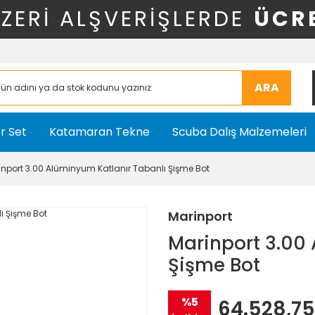
ÜZERİ ALŞVERİŞLERDE
ÜCR
ARA
r Set
Katamaran Tekne
Scuba Dalış Malzemeleri
inport 3.00 Alüminyum Katlanır Tabanlı Şişme Bot
Marinport
Marinport 3.00
Şişme Bot
%5
64.528,75