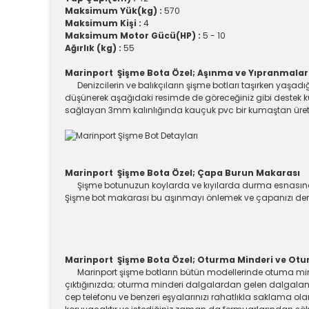
Maksimum Yük(kg) :
570
Maksimum Kişi :
4
Maksimum Motor Gücü(HP) :
5 - 10
Ağırlık (kg) :
55
Marinport Şişme Bota Özel; Aşınma ve Yıpranmala
Denizcilerin ve balıkçıların şişme botları taşırken yaşad
düşünerek aşağıdaki resimde de göreceğiniz gibi destek 
sağlayan 3mm kalınlığında kauçuk pvc bir kumaştan üretil
Marinport Şişme Bota Özel; Çapa Burun Makarası
Şişme botunuzun koylarda ve kıyılarda durma esnasında si
Şişme bot makarası bu aşınmayı önlemek ve çapanızı deni
Marinport Şişme Bota Özel; Oturma Minderi ve Otu
Marinport şişme botların bütün modellerinde otuma minde
çıktığınızda; oturma minderi dalgalardan gelen dalgalanma
cep telefonu ve benzeri eşyalarınızı rahatlıkla saklama ola