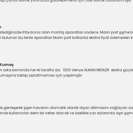
üp çanta olarak yanınızda götürebilmeniz için özel olarak tasarlanmıştır
ı
diğinizde ihtiyacınız olan montaj aparatları sadece Marin port şişme bo
ulunan bu tente aparatları Marin port botlarda ekstra fiyat ödemeden kullan
e Kumaş
ka kısmında her iki tarafta da 1300 denye ALMAN MEHLER ekstra güçlen
umaşına takılıp yıpratmaması için yapılmıştır.
i
enleşerek şişen havanın otomatik olarak dışarı atılmasını sağlayan siste
nde kullanıcılar derin bir nefes alacak ve özellikle yaz aylarında aşırı şiş