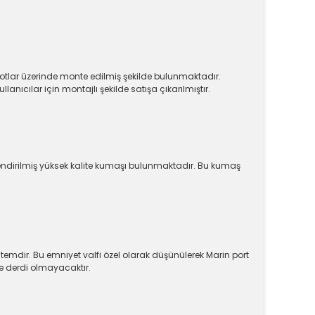
.
tlar üzerinde monte edilmiş şekilde bulunmaktadır.
ıcılar için montajlı şekilde satışa çıkarılmıştır.
dirilmiş yüksek kalite kumaşı bulunmaktadır. Bu kumaş
mdir. Bu emniyet valfi özel olarak düşünülerek Marin port
me derdi olmayacaktır.