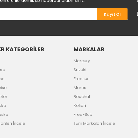
i ürünlerden ilk siz haberdar olabilirsiniz.
Kayıt Ol
R KATEGORİLER
MARKALAR
Gönder
Mercury
oru
Suzuki
ise
Freesun
bise
Mares
Motor
Beuchat
ske
Kolibri
aske
Free-Sub
rileri İncele
Tüm Markaları İncele