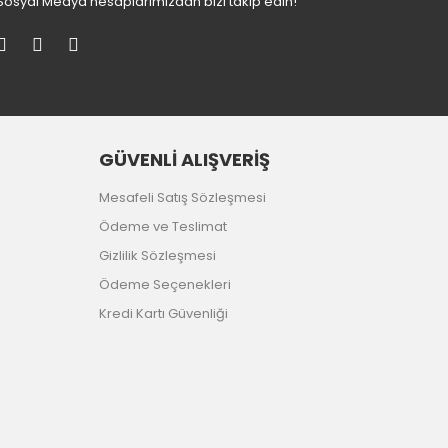
Sosyal Medya hesaplarımızdan bizi takip edin!
GÜVENLİ ALIŞVERİŞ
Mesafeli Satış Sözleşmesi
Ödeme ve Teslimat
Gizlilik Sözleşmesi
Ödeme Seçenekleri
Kredi Kartı Güvenliği