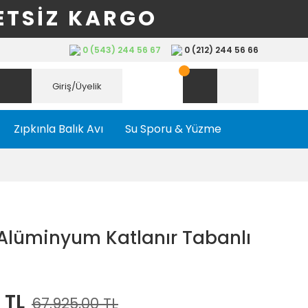
ETSİZ KARGO
0 (543) 244 56 67
0 (212) 244 56 66
Giriş/Üyelik
Zıpkınla Balık Avı
Su Sporu & Yüzme
 Alüminyum Katlanır Tabanlı
 TL
67.925,00 TL