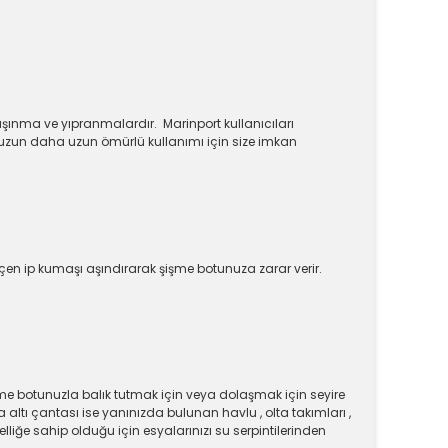
aşınma ve yıpranmalardır. Marinport kullanıcıları
uzun daha uzun ömürlü kullanımı için size imkan
en ip kumaşı aşındırarak şişme botunuza zarar verir.
e botunuzla balık tutmak için veya dolaşmak için seyire
tı çantası ise yanınızda bulunan havlu , olta takımları ,
liğe sahip olduğu için esyalarınızı su serpintilerinden