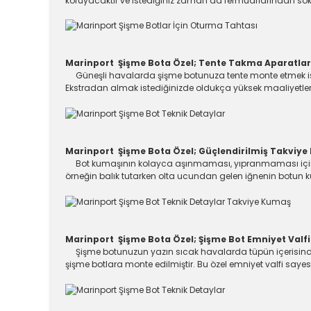
koruyacaktır ve istediğiniz zaman da fermuarlarından sök
Marinport Şişme Bota Özel; Tente Takma Aparatlar
Güneşli havalarda şişme botunuza tente monte etmek iste
Ekstradan almak istediğinizde oldukça yüksek maaliyetleri b
Marinport Şişme Bota Özel; Güçlendirilmiş Takviy
Bot kumaşının kolayca aşınmaması, yıpranmaması için ar
örneğin balık tutarken olta ucundan gelen iğnenin botun k
Marinport Şişme Bota Özel; Şişme Bot Emniyet Valf
Şişme botunuzun yazın sıcak havalarda tüpün içerisinde g
şişme botlara monte edilmiştir. Bu özel emniyet valfi sayesi