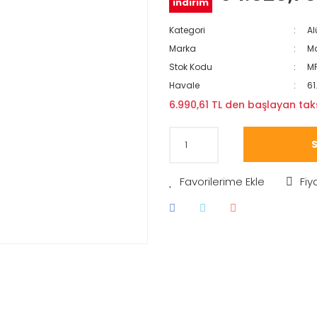
indirim
Kategori
Al
Marka
Ma
Stok Kodu
MP
Havale
61
6.990,61 TL den başlayan taksi
S
Fiy