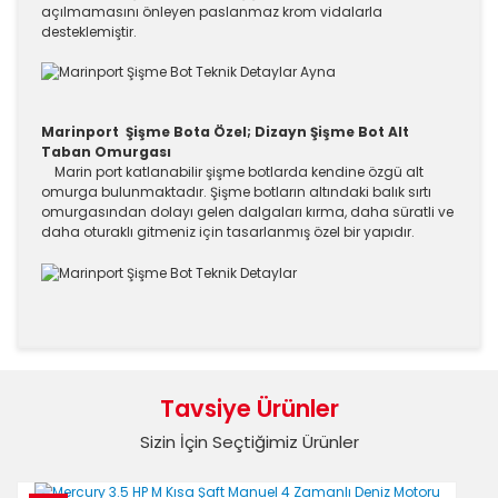
açılmamasını önleyen paslanmaz krom vidalarla
desteklemiştir.
Marinport Şişme Bota Özel; Dizayn Şişme Bot Alt
Taban Omurgası
Marin port katlanabilir şişme botlarda kendine özgü alt
omurga bulunmaktadır. Şişme botların altındaki balık sırtı
omurgasından dolayı gelen dalgaları kırma, daha süratli ve
daha oturaklı gitmeniz için tasarlanmış özel bir yapıdır.
Bu ürünün fiyat bilgisi, resim, ürün açıklamalarında ve
diğer konularda yetersiz gördüğünüz noktaları öneri
Bu ürüne ilk yorumu siz yapın!
formunu kullanarak tarafımıza iletebilirsiniz.
Tavsiye Ürünler
Görüş ve önerileriniz için teşekkür ederiz.
Sizin İçin Seçtiğimiz Ürünler
Yorum Yaz
Ürün resmi kalitesiz, bozuk veya görüntülenemiyor.