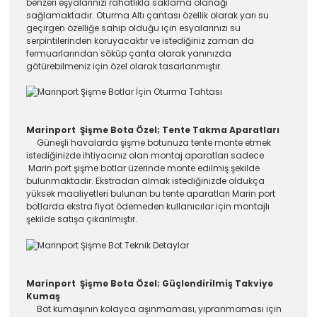
benzeri eşyalarınızı rahatlıkla saklama olanağı
sağlamaktadır. Oturma Altı çantası özellik olarak yarı su
geçirgen özelliğe sahip olduğu için esyalarınızı su
serpintilerinden koruyacaktır ve istediğiniz zaman da
fermuarlarından söküp çanta olarak yanınızda
götürebilmeniz için özel olarak tasarlanmıştır.
Marinport Şişme Bota Özel; Tente Takma Aparatları
Güneşli havalarda şişme botunuza tente monte etmek
istediğinizde ihtiyacınız olan montaj aparatları sadece
Marin port şişme botlar üzerinde monte edilmiş şekilde
bulunmaktadır. Ekstradan almak istediğinizde oldukça
yüksek maaliyetleri bulunan bu tente aparatları Marin port
botlarda ekstra fiyat ödemeden kullanıcılar için montajlı
şekilde satışa çıkarılmıştır.
Marinport Şişme Bota Özel; Güçlendirilmiş Takviye
Kumaş
Bot kumaşının kolayca aşınmaması, yıpranmaması için