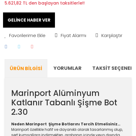
5.621,82 TL den başlayan taksitlerle!!
GELİNCE HABER VER
Fiyat Alarmı
Karşılaştır
YORUMLAR
TAKSIT SEÇENEKL
ÜRÜN BILGISI
Marinport Alüminyum
Katlanır Tabanlı Şişme Bot
2.30
Neden Marinport Şişme Botlarını Tercih Etmelisiniz…
Marinport özellikle hafif ve dayanıklı olarak tasarlanmış olup,
sert kumsallara indirmekten, arabanın içinde veya dışında,