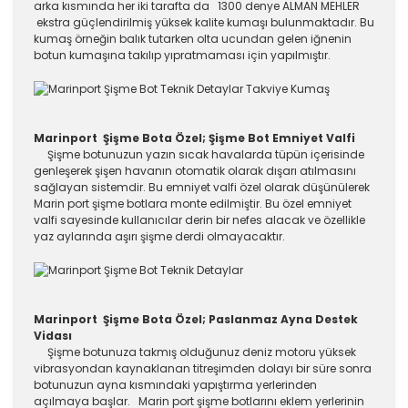
arka kısmında her iki tarafta da 1300 denye ALMAN MEHLER
ekstra güçlendirilmiş yüksek kalite kumaşı bulunmaktadır. Bu
kumaş örneğin balık tutarken olta ucundan gelen iğnenin
botun kumaşına takılıp yıpratmaması için yapılmıştır.
Marinport Şişme Bota Özel; Şişme Bot Emniyet Valfi
Şişme botunuzun yazın sıcak havalarda tüpün içerisinde
genleşerek şişen havanın otomatik olarak dışarı atılmasını
sağlayan sistemdir. Bu emniyet valfi özel olarak düşünülerek
Marin port şişme botlara monte edilmiştir. Bu özel emniyet
valfi sayesinde kullanıcılar derin bir nefes alacak ve özellikle
yaz aylarında aşırı şişme derdi olmayacaktır.
Marinport Şişme Bota Özel; Paslanmaz Ayna Destek
Vidası
Şişme botunuza takmış olduğunuz deniz motoru yüksek
vibrasyondan kaynaklanan titreşimden dolayı bir süre sonra
botunuzun ayna kısmındaki yapıştırma yerlerinden
açılmaya başlar. Marin port şişme botlarını eklem yerlerinin