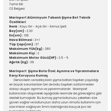
Tamir Kiti
CE Belgesi
Marinport Alüminyum Tabanlı Şişme Bot Teknik
Özellikleri
Renk :
Koyu Gri - Açık Gri - Kırmızı Şerit
Boy(cm) :
2.30
En(cm) :
136
Hava Bölmesi :
3+1
Tüp Çapı(cm) :
37
Maksimum Yük(kg) :
280
Maksimum Kişi :
2
Maksimum Motor Gücü(HP) :
2.5 - 5
Ağırlık (kg) :
39
Marinport Şişme Bota Özel; Aşınma ve Yıpranmalara
Karşı Koruyucu Kumaş
Denizcilerin ve balıkçıların şişme botları taşırken yaşadığı
en büyük sorunlardan biri de botu taşırken sürtünmeden
dolayı oluşan aşınma ve yıpranmalardır. Marinport
kullanıcıları düşünerek aşağıdaki resimde de göreceğiniz gibi
destek kumaşlıdır. Bu kumaş şişme botunuzu çekerken size
güven sağlar ve botunuzun daha uzun ömürlü kullanımı için
size imkan sağlayan 3mm kalınlığında kauçuk pvc bir