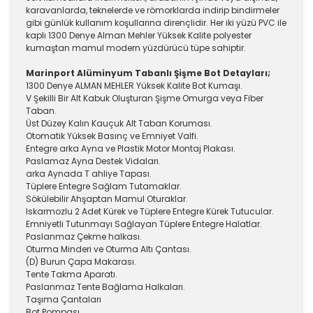
karavanlarda, teknelerde ve römorklarda indirip bindirmeler
gibi günlük kullanım koşullarına dirençlidir. Her iki yüzü PVC ile
kaplı 1300 Denye Alman Mehler Yüksek Kalite polyester
kumaştan mamul modern yüzdürücü tüpe sahiptir.
Marinport Alüminyum Tabanlı Şişme Bot Detayları;
1300 Denye ALMAN MEHLER Yüksek Kalite Bot Kumaşı.
V Şekilli Bir Alt Kabuk Oluşturan Şişme Omurga veya Fiber
Taban.
Üst Düzey Kalın Kauçuk Alt Taban Koruması.
Otomatik Yüksek Basınç ve Emniyet Valfi.
Entegre arka Ayna ve Plastik Motor Montaj Plakası.
Paslamaz Ayna Destek Vidaları.
arka Aynada T ahliye Tapası.
Tüplere Entegre Sağlam Tutamaklar.
Sökülebilir Ahşaptan Mamul Oturaklar.
Iskarmozlu 2 Adet Kürek ve Tüplere Entegre Kürek Tutucular.
Emniyetli Tutunmayı Sağlayan Tüplere Entegre Halatlar.
Paslanmaz Çekme halkası.
Oturma Minderi ve Oturma Altı Çantası.
(D) Burun Çapa Makarası.
Tente Takma Aparatı.
Paslanmaz Tente Bağlama Halkaları.
Taşıma Çantaları
Bot Pompası