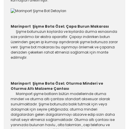
kumaştan üretilmiştir.
Marinport Şişme Bota Özel; Çapa Burun Makarası
Şişme botunuzun koylarda ve kıyılarda durma esnasında
size yardımcı bir ekstra aparattır. Çapayı indirirken botun
üzerinden geçen ip kumaşı aşındırarak şişme botunuza zarar
verir. Şişme bot makarası bu aşınmayı önlemek ve çapanızı
denizden çekerken rahat etmenizi sağlamak için monte
edilmiştir.
Marinport Şişme Bota Özel; Oturma Minderi ve
Oturma Altı Malzeme Çantası
Marinport şişme botların bütün modellerinde otuma
minderi ve oturma altı çantası standart aksesuar olarak
sunulmaktadır. Şişme botunuzla balık tutmak için veya
dolaşmak için seyire çıktığınızda; oturma minderi
dalgalardan gelen dalgalanmayı abzorve edip sizin daha
rahat seyir etmenizi sağlamaktadır. Oturma altı çantası ise
yanınızda bulunan havlu , olta takımları , cep telefonu ve