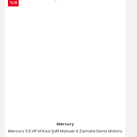
Ürün açıklamasında eksik bilgiler bulunuyor.
%18
Ürün bilgilerinde hatalar bulunuyor.
Ürün fiyatı diğer sitelerden daha pahalı.
Bu ürüne benzer farklı alternatifler olmalı.
Gönder
Mercury
Mercury 3.5 HP M Kısa Şaft Manuel 4 Zamanlı Deniz Motoru