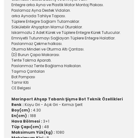
Entegre arka Ayna ve Plastik Motor Montaj Plakası.
Paslamaz Ayna Destek Vidaları.
arka Aynada Tahliye Tapası.
Tüplere Entegre Sağlam Tutamaklar.
Sökülebilir Ahşaptan Mamul Oturaklar.
Iskarmozlu 2 Adet Kürek ve Tüplere Entegre Kürek Tutucular.
Emniyetli Tutunmayı Sağlayan Tüplere Entegre Halatlar.
Paslanmaz Çekme halkası.
Oturma Minderi ve Oturma Altı Çantası.
(D) Burun Çapa Makarası.
Tente Takma Aparatı.
Paslanmaz Tente Bağlama Halkaları.
Taşıma Çantaları
Bot Pompası
Tamir Kiti
CE Belgesi
Marinport Ahşap Tabanlı Şişme Bot Teknik Özellikleri
Renk :
Koyu Gri - Açık Gri - Kırmızı Şerit
Boy(cm) :
4.30
En(cm) :
188
Hava Bölmesi :
3+1
Tüp Çapı(cm) :
48
Maksimum Yük(kg) :
1080
Maksimum Kişi :
8