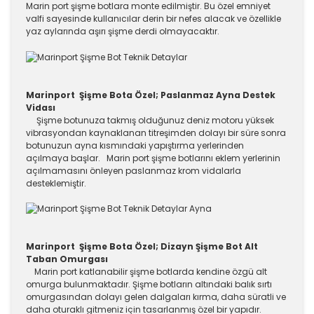
Marin port şişme botlara monte edilmiştir. Bu özel emniyet
valfi sayesinde kullanıcılar derin bir nefes alacak ve özellikle
yaz aylarında aşırı şişme derdi olmayacaktır.
Marinport Şişme Bota Özel; Paslanmaz Ayna Destek
Vidası
Şişme botunuza takmış olduğunuz deniz motoru yüksek
vibrasyondan kaynaklanan titreşimden dolayı bir süre sonra
botunuzun ayna kısmındaki yapıştırma yerlerinden
açılmaya başlar. Marin port şişme botlarını eklem yerlerinin
açılmamasını önleyen paslanmaz krom vidalarla
desteklemiştir.
Marinport Şişme Bota Özel; Dizayn Şişme Bot Alt
Taban Omurgası
Marin port katlanabilir şişme botlarda kendine özgü alt
omurga bulunmaktadır. Şişme botların altındaki balık sırtı
omurgasından dolayı gelen dalgaları kırma, daha süratli ve
daha oturaklı gitmeniz için tasarlanmış özel bir yapıdır.