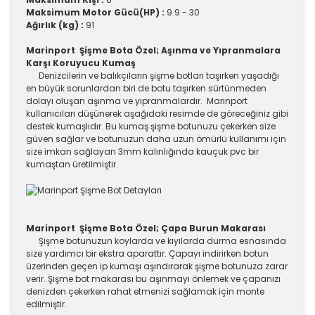
Maksimum Motor Gücü(HP) :
9.9 - 30
Ağırlık (kg) :
91
Marinport Şişme Bota Özel; Aşınma ve Yıpranmalara
Karşı Koruyucu Kumaş
Denizcilerin ve balıkçıların şişme botları taşırken yaşadığı
en büyük sorunlardan biri de botu taşırken sürtünmeden
dolayı oluşan aşınma ve yıpranmalardır. Marinport
kullanıcıları düşünerek aşağıdaki resimde de göreceğiniz gibi
destek kumaşlıdır. Bu kumaş şişme botunuzu çekerken size
güven sağlar ve botunuzun daha uzun ömürlü kullanımı için
size imkan sağlayan 3mm kalınlığında kauçuk pvc bir
kumaştan üretilmiştir.
Marinport Şişme Bota Özel; Çapa Burun Makarası
Şişme botunuzun koylarda ve kıyılarda durma esnasında
size yardımcı bir ekstra aparattır. Çapayı indirirken botun
üzerinden geçen ip kumaşı aşındırarak şişme botunuza zarar
verir. Şişme bot makarası bu aşınmayı önlemek ve çapanızı
denizden çekerken rahat etmenizi sağlamak için monte
edilmiştir.