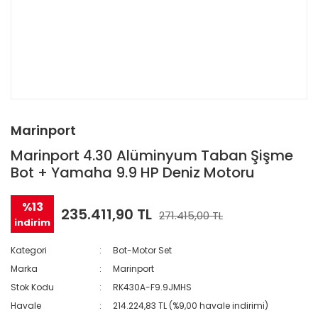
Marinport
Marinport 4.30 Alüminyum Taban Şişme
Bot + Yamaha 9.9 HP Deniz Motoru
%13
235.411,90 TL
271.415,00 TL
indirim
Kategori
Bot-Motor Set
Marka
Marinport
Stok Kodu
RK430A-F9.9JMHS
Havale
214.224,83 TL (%9,00 havale indirimi)