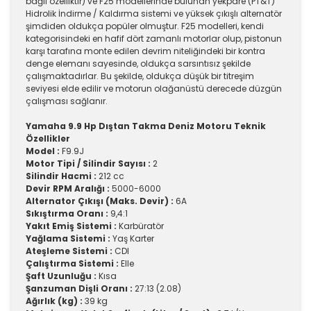
bağlı özelliktir) ve F25 modellerinde bulunan yekpare (PT&T)
Hidrolik İndirme / Kaldırma sistemi ve yüksek çıkışlı alternatör
şimdiden oldukça popüler olmuştur. F25 modelleri, kendi
kategorisindeki en hafif dört zamanlı motorlar olup, pistonun
karşı tarafına monte edilen devrim niteliğindeki bir kontra
denge elemanı sayesinde, oldukça sarsıntısız şekilde
çalışmaktadırlar. Bu şekilde, oldukça düşük bir titreşim
seviyesi elde edilir ve motorun olağanüstü derecede düzgün
çalışması sağlanır.
Yamaha 9.9 Hp Dıştan Takma Deniz Motoru Teknik
Özellikler
Model :
F9.9J
Motor Tipi / Silindir Sayısı :
2
Silindir Hacmi :
212 cc
Devir RPM Aralığı :
5000-6000
Alternator Çıkışı (Maks. Devir) :
6A
Sıkıştırma Oranı :
9,4:1
Yakıt Emiş Sistemi :
Karbüratör
Yağlama Sistemi :
Yaş Karter
Ateşleme Sistemi :
CDI
Çalıştırma Sistemi :
Elle
Şaft Uzunluğu :
Kısa
Şanzuman Dişli Oranı :
27:13 (2.08)
Ağırlık (kg) :
39 kg