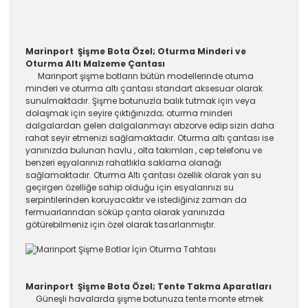
Marinport Şişme Bota Özel; Oturma Minderi ve
Oturma Altı Malzeme Çantası
Marinport şişme botların bütün modellerinde otuma
minderi ve oturma altı çantası standart aksesuar olarak
sunulmaktadır. Şişme botunuzla balık tutmak için veya
dolaşmak için seyire çıktığınızda; oturma minderi
dalgalardan gelen dalgalanmayı abzorve edip sizin daha
rahat seyir etmenizi sağlamaktadır. Oturma altı çantası ise
yanınızda bulunan havlu , olta takımları , cep telefonu ve
benzeri eşyalarınızı rahatlıkla saklama olanağı
sağlamaktadır. Oturma Altı çantası özellik olarak yarı su
geçirgen özelliğe sahip olduğu için esyalarınızı su
serpintilerinden koruyacaktır ve istediğiniz zaman da
fermuarlarından söküp çanta olarak yanınızda
götürebilmeniz için özel olarak tasarlanmıştır.
Marinport Şişme Bota Özel; Tente Takma Aparatları
Güneşli havalarda şişme botunuza tente monte etmek