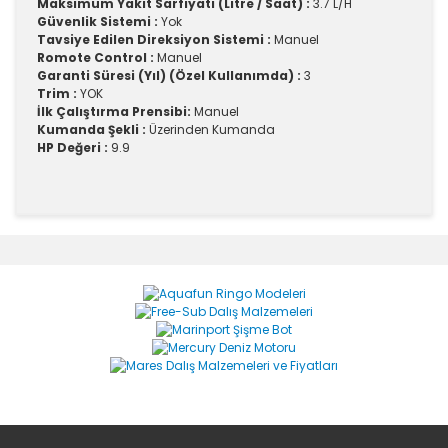
Maksimum Yakıt Sarfiyatı (Litre / Saat) :
3.7 L/H
Güvenlik Sistemi :
Yok
Tavsiye Edilen Direksiyon Sistemi :
Manuel
Romote Control :
Manuel
Garanti Süresi (Yıl) (Özel Kullanımda) :
3
Trim :
YOK
İlk Çalıştırma Prensibi:
Manuel
Kumanda Şekli :
Üzerinden Kumanda
HP Değeri :
9.9
Bu ürünün fiyat bilgisi, resim, ürün açıklamalarında ve
diğer konularda yetersiz gördüğünüz noktaları öneri
Bu ürüne ilk yorumu siz yapın!
formunu kullanarak tarafımıza iletebilirsiniz.
Görüş ve önerileriniz için teşekkür ederiz.
Yorum Yaz
Ürün resmi kalitesiz, bozuk veya görüntülenemiyor.
Ürün açıklamasında eksik bilgiler bulunuyor.
Ürün bilgilerinde hatalar bulunuyor.
Ürün fiyatı diğer sitelerden daha pahalı.
Bu ürüne benzer farklı alternatifler olmalı.