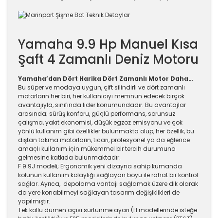
Yamaha 9.9 Hp Manuel Kısa
Şaft 4 Zamanlı Deniz Motoru
Yamaha’dan Dört Harika Dört Zamanlı Motor Daha…
Bu süper ve modaya uygun, çift silindirli ve dört zamanlı
motorların her biri, her kullanıcıyı memnun edecek birçok
avantajıyla, sınıfında lider konumundadır. Bu avantajlar
arasında; sürüş konforu, güçlü performans, sorunsuz
çalışma, yakıt ekonomisi, düşük egzoz emisyonu ve çok
yönlü kullanım gibi özellikler bulunmakta olup, her özellik, bu
dıştan takma motorların, ticari, profesyonel ya da eğlence
amaçlı kullanım için mükemmel bir tercih durumuna
gelmesine katkıda bulunmaktadır.
F 9.9J modeli; Ergonomik yeni dizayna sahip kumanda
kolunun kullanım kolaylığı sağlayan boyu ile rahat bir kontrol
sağlar. Ayrıca, depolama vantajı sağlamak üzere dik olarak
da yere konabilmeyi sağlayan tasarım değişiklikleri de
yapılmıştır.
Tek kollu dümen açısı sürtünme ayarı (H modellerinde isteğe