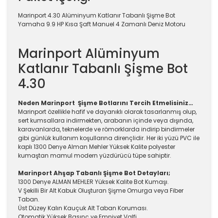
Marinport 4.30 Alüminyum Katlanır Tabanlı Şişme Bot
Yamaha 9.9 HP Kısa Şaft Manuel 4 Zamanlı Deniz Motoru
Marinport Alüminyum
Katlanır Tabanlı Şişme Bot
4.30
Neden Marinport Şişme Botlarını Tercih Etmelisiniz…
Marinport özellikle hafif ve dayanıklı olarak tasarlanmış olup,
sert kumsallara indirmekten, arabanın içinde veya dışında,
karavanlarda, teknelerde ve römorklarda indirip bindirmeler
gibi günlük kullanım koşullarına dirençlidir. Her iki yüzü PVC ile
kaplı 1300 Denye Alman Mehler Yüksek Kalite polyester
kumaştan mamul modern yüzdürücü tüpe sahiptir.
Marinport Ahşap Tabanlı Şişme Bot Detayları;
1300 Denye ALMAN MEHLER Yüksek Kalite Bot Kumaşı.
V Şekilli Bir Alt Kabuk Oluşturan Şişme Omurga veya Fiber
Taban.
Üst Düzey Kalın Kauçuk Alt Taban Koruması.
Otomatik Yüksek Basınç ve Emniyet Valfi.