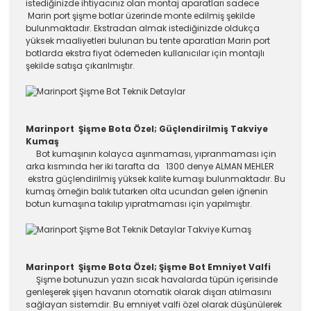
istediğinizde ihtiyacınız olan montaj aparatları sadece
Marin port şişme botlar üzerinde monte edilmiş şekilde
bulunmaktadır. Ekstradan almak istediğinizde oldukça
yüksek maaliyetleri bulunan bu tente aparatları Marin port
botlarda ekstra fiyat ödemeden kullanıcılar için montajlı
şekilde satışa çıkarılmıştır.
Marinport Şişme Bota Özel; Güçlendirilmiş Takviye
Kumaş
Bot kumaşının kolayca aşınmaması, yıpranmaması için
arka kısmında her iki tarafta da 1300 denye ALMAN MEHLER
ekstra güçlendirilmiş yüksek kalite kumaşı bulunmaktadır. Bu
kumaş örneğin balık tutarken olta ucundan gelen iğnenin
botun kumaşına takılıp yıpratmaması için yapılmıştır.
Marinport Şişme Bota Özel; Şişme Bot Emniyet Valfi
Şişme botunuzun yazın sıcak havalarda tüpün içerisinde
genleşerek şişen havanın otomatik olarak dışarı atılmasını
sağlayan sistemdir. Bu emniyet valfi özel olarak düşünülerek