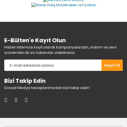
Ürün açıklamasında eksik bilgiler bulunuyor.
Ürün bilgilerinde hatalar bulunuyor.
Ürün fiyatı diğer sitelerden daha pahalı.
Bu ürüne benzer farklı alternatifler olmalı.
E-Bülten'e Kayıt Olun
Haber listemize kayıt olarak kampanyalardan, indirim ve yeni
ürünlerden ilk siz haberdar olabilirsiniz.
Gönder
Kayıt Ol
Bizi Takip Edin
Sosyal Medya hesaplarımızdan bizi takip edin!