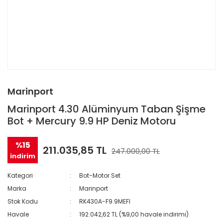
Marinport
Marinport 4.30 Alüminyum Taban Şişme
Bot + Mercury 9.9 HP Deniz Motoru
%15
211.035,85 TL
247.000,00 TL
indirim
Kategori
Bot-Motor Set
Marka
Marinport
Stok Kodu
RK430A-F9.9MEFI
Havale
192.042,62 TL (%9,00 havale indirimi)