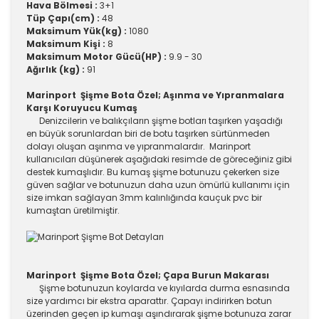
Hava Bölmesi :
3+1
Tüp Çapı(cm) :
48
Maksimum Yük(kg) :
1080
Maksimum Kişi :
8
Maksimum Motor Gücü(HP) :
9.9 - 30
Ağırlık (kg) :
91
Marinport Şişme Bota Özel; Aşınma ve Yıpranmalara
Karşı Koruyucu Kumaş
Denizcilerin ve balıkçıların şişme botları taşırken yaşadığı
en büyük sorunlardan biri de botu taşırken sürtünmeden
dolayı oluşan aşınma ve yıpranmalardır. Marinport
kullanıcıları düşünerek aşağıdaki resimde de göreceğiniz gibi
destek kumaşlıdır. Bu kumaş şişme botunuzu çekerken size
güven sağlar ve botunuzun daha uzun ömürlü kullanımı için
size imkan sağlayan 3mm kalınlığında kauçuk pvc bir
kumaştan üretilmiştir.
Marinport Şişme Bota Özel; Çapa Burun Makarası
Şişme botunuzun koylarda ve kıyılarda durma esnasında
size yardımcı bir ekstra aparattır. Çapayı indirirken botun
üzerinden geçen ip kumaşı aşındırarak şişme botunuza zarar