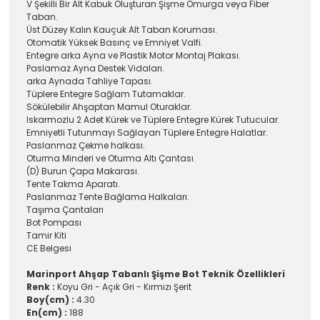
V Şekilli Bir Alt Kabuk Oluşturan Şişme Omurga veya Fiber
Taban.
Üst Düzey Kalın Kauçuk Alt Taban Koruması.
Otomatik Yüksek Basınç ve Emniyet Valfi.
Entegre arka Ayna ve Plastik Motor Montaj Plakası.
Paslamaz Ayna Destek Vidaları.
arka Aynada Tahliye Tapası.
Tüplere Entegre Sağlam Tutamaklar.
Sökülebilir Ahşaptan Mamul Oturaklar.
Iskarmozlu 2 Adet Kürek ve Tüplere Entegre Kürek Tutucular.
Emniyetli Tutunmayı Sağlayan Tüplere Entegre Halatlar.
Paslanmaz Çekme halkası.
Oturma Minderi ve Oturma Altı Çantası.
(D) Burun Çapa Makarası.
Tente Takma Aparatı.
Paslanmaz Tente Bağlama Halkaları.
Taşıma Çantaları
Bot Pompası
Tamir Kiti
CE Belgesi
Marinport Ahşap Tabanlı Şişme Bot Teknik Özellikleri
Renk :
Koyu Gri - Açık Gri - Kırmızı Şerit
Boy(cm) :
4.30
En(cm) :
188