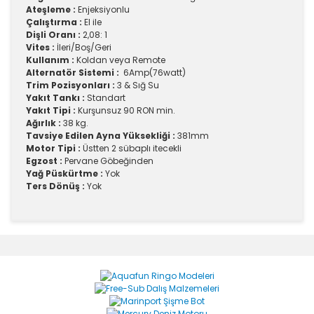
Ateşleme :
Enjeksiyonlu
Çalıştırma :
El ile
Dişli Oranı :
2,08: 1
Vites :
İleri/Boş/Geri
Kullanım :
Koldan veya Remote
Alternatör Sistemi :
6Amp(76watt)
Trim Pozisyonları :
3 & Sığ Su
Yakıt Tankı :
Standart
Yakıt Tipi :
Kurşunsuz 90 RON min.
Ağırlık :
38 kg.
Tavsiye Edilen Ayna Yüksekliği :
381mm
Motor Tipi :
Üstten 2 sübaplı itecekli
Egzost :
Pervane Göbeğinden
Yağ Püskürtme :
Yok
Ters Dönüş :
Yok
Bu ürünün fiyat bilgisi, resim, ürün açıklamalarında ve
diğer konularda yetersiz gördüğünüz noktaları öneri
Bu ürüne ilk yorumu siz yapın!
formunu kullanarak tarafımıza iletebilirsiniz.
Görüş ve önerileriniz için teşekkür ederiz.
Yorum Yaz
Ürün resmi kalitesiz, bozuk veya görüntülenemiyor.