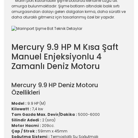
Marin port katlanabilir şişme botlarda kendine özgü alt
omurga bulunmaktadır. Şişme botların altındaki balık sırtı
omurgasından dolayı gelen dalgaları kırma, daha süratli ve
daha oturaklı gitmeniz için tasarlanmış özel bir yapıdır.
Mercury 9.9 HP M Kısa Şaft
Manuel Enjeksiyonlu 4
Zamanlı Deniz Motoru
Mercury 9.9 HP Deniz Motoru
Özellikleri
Model :
9.9 HP (M)
Kilowatt :
7,4 kw
Tam Gazda Max. Devir/Dakika :
5000-6000
Silindir Adedi :
2 (sıra)
Motor Hacmi :
209cc.
Çap / Strok :
59mm x 45mm
Soğutma Sistemi :
Termostatlı Su Soğutmalı