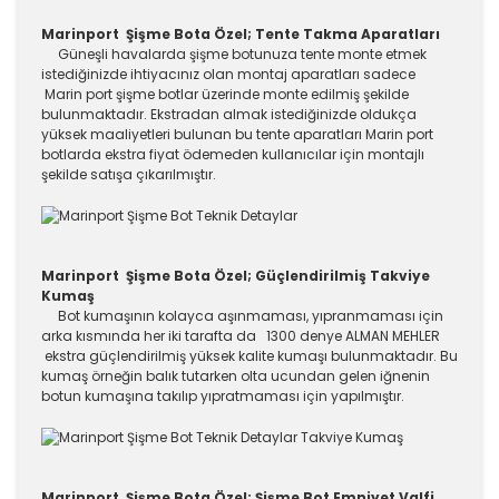
Marinport Şişme Bota Özel; Tente Takma Aparatları
Güneşli havalarda şişme botunuza tente monte etmek
istediğinizde ihtiyacınız olan montaj aparatları sadece
Marin port şişme botlar üzerinde monte edilmiş şekilde
bulunmaktadır. Ekstradan almak istediğinizde oldukça
yüksek maaliyetleri bulunan bu tente aparatları Marin port
botlarda ekstra fiyat ödemeden kullanıcılar için montajlı
şekilde satışa çıkarılmıştır.
Marinport Şişme Bota Özel; Güçlendirilmiş Takviye
Kumaş
Bot kumaşının kolayca aşınmaması, yıpranmaması için
arka kısmında her iki tarafta da 1300 denye ALMAN MEHLER
ekstra güçlendirilmiş yüksek kalite kumaşı bulunmaktadır. Bu
kumaş örneğin balık tutarken olta ucundan gelen iğnenin
botun kumaşına takılıp yıpratmaması için yapılmıştır.
Marinport Şişme Bota Özel; Şişme Bot Emniyet Valfi