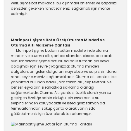
verir. Şişme bot makarası bu aşınmayı önlemek ve çapanızı
denizden çekerken rahat etmenizi sağlamak için monte
edilmiştir.
Marinport Şişme Bota Özel; Oturma Minderi ve
Oturma Altı Malzeme Çantası
Marinport şişme botların bütün modellerinde otuma
minderi ve oturma altı çantası standart aksesuar olarak
sunulmaktadır. Şişme botunuzla balık tutmak için veya
dolaşmak için seyire çıktığınızda; oturma minderi
dalgalardan gelen dalgalanmayı abzorve edip sizin daha
rahat seyir etmenizi sağlamaktadır. Oturma altı çantası ise
yanınızda bulunan havlu , olta takımları , cep telefonu ve
benzeri eşyalarınızı rahatlıkla saklama olanağı
sağlamaktadır. Oturma Altı çantası özellik olarak yarı su
geçirgen özelliğe sahip olduğu için esyalarınızı su
serpintilerinden koruyacaktır ve istediğiniz zaman da
fermuarlarından söküp çanta olarak yanınızda
götürebilmeniz için özel olarak tasarlanmıştır.