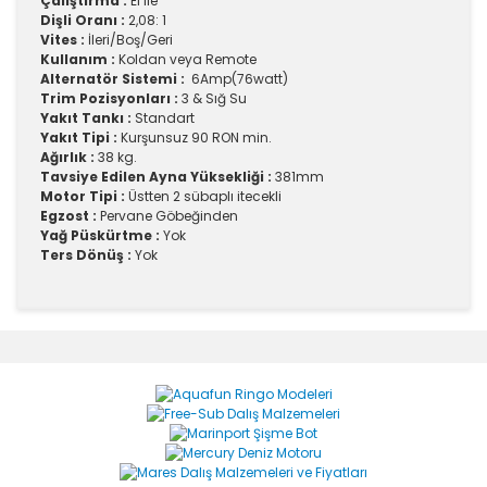
Çalıştırma :
El ile
Dişli Oranı :
2,08: 1
Vites :
İleri/Boş/Geri
Kullanım :
Koldan veya Remote
Alternatör Sistemi :
6Amp(76watt)
Trim Pozisyonları :
3 & Sığ Su
Yakıt Tankı :
Standart
Yakıt Tipi :
Kurşunsuz 90 RON min.
Ağırlık :
38 kg.
Tavsiye Edilen Ayna Yüksekliği :
381mm
Motor Tipi :
Üstten 2 sübaplı itecekli
Egzost :
Pervane Göbeğinden
Yağ Püskürtme :
Yok
Ters Dönüş :
Yok
Bu ürünün fiyat bilgisi, resim, ürün açıklamalarında ve
diğer konularda yetersiz gördüğünüz noktaları öneri
Bu ürüne ilk yorumu siz yapın!
formunu kullanarak tarafımıza iletebilirsiniz.
Görüş ve önerileriniz için teşekkür ederiz.
Yorum Yaz
Ürün resmi kalitesiz, bozuk veya görüntülenemiyor.
Ürün açıklamasında eksik bilgiler bulunuyor.