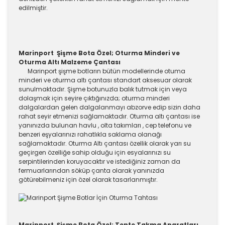
edilmiştir.
Marinport Şişme Bota Özel; Oturma Minderi ve
Oturma Altı Malzeme Çantası
Marinport şişme botların bütün modellerinde otuma
minderi ve oturma altı çantası standart aksesuar olarak
sunulmaktadır. Şişme botunuzla balık tutmak için veya
dolaşmak için seyire çıktığınızda; oturma minderi
dalgalardan gelen dalgalanmayı abzorve edip sizin daha
rahat seyir etmenizi sağlamaktadır. Oturma altı çantası ise
yanınızda bulunan havlu , olta takımları , cep telefonu ve
benzeri eşyalarınızı rahatlıkla saklama olanağı
sağlamaktadır. Oturma Altı çantası özellik olarak yarı su
geçirgen özelliğe sahip olduğu için esyalarınızı su
serpintilerinden koruyacaktır ve istediğiniz zaman da
fermuarlarından söküp çanta olarak yanınızda
götürebilmeniz için özel olarak tasarlanmıştır.
Marinport Şişme Bota Özel; Tente Takma Aparatları