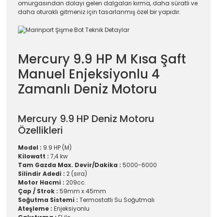
omurgasından dolayı gelen dalgaları kırma, daha süratli ve
daha oturaklı gitmeniz için tasarlanmış özel bir yapıdır.
Mercury 9.9 HP M Kısa Şaft
Manuel Enjeksiyonlu 4
Zamanlı Deniz Motoru
Mercury 9.9 HP Deniz Motoru
Özellikleri
Model :
9.9 HP (M)
Kilowatt :
7,4 kw
Tam Gazda Max. Devir/Dakika :
5000-6000
Silindir Adedi :
2 (sıra)
Motor Hacmi :
209cc.
Çap / Strok :
59mm x 45mm
Soğutma Sistemi :
Termostatlı Su Soğutmalı
Ateşleme :
Enjeksiyonlu