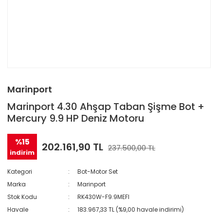
Marinport
Marinport 4.30 Ahşap Taban Şişme Bot +
Mercury 9.9 HP Deniz Motoru
%15
202.161,90 TL
237.500,00 TL
indirim
Kategori
Bot-Motor Set
Marka
Marinport
Stok Kodu
RK430W-F9.9MEFI
Havale
183.967,33 TL (%9,00 havale indirimi)