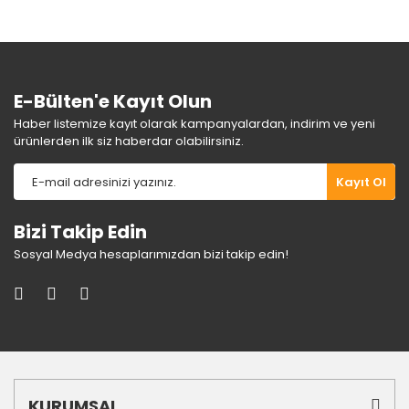
Ürün bilgilerinde hatalar bulunuyor.
Ürün fiyatı diğer sitelerden daha pahalı.
Bu ürüne benzer farklı alternatifler olmalı.
E-Bülten'e Kayıt Olun
Haber listemize kayıt olarak kampanyalardan, indirim ve yeni
ürünlerden ilk siz haberdar olabilirsiniz.
Gönder
Kayıt Ol
Bizi Takip Edin
Sosyal Medya hesaplarımızdan bizi takip edin!
KURUMSAL