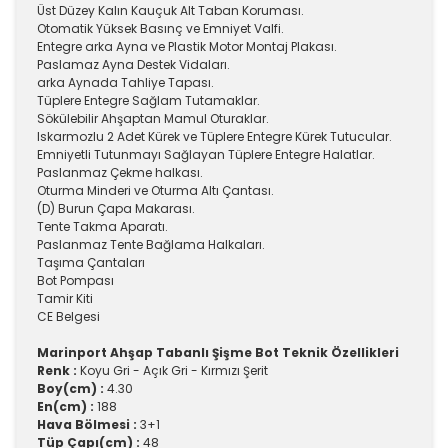
Üst Düzey Kalın Kauçuk Alt Taban Koruması.
Otomatik Yüksek Basınç ve Emniyet Valfi.
Entegre arka Ayna ve Plastik Motor Montaj Plakası.
Paslamaz Ayna Destek Vidaları.
arka Aynada Tahliye Tapası.
Tüplere Entegre Sağlam Tutamaklar.
Sökülebilir Ahşaptan Mamul Oturaklar.
Iskarmozlu 2 Adet Kürek ve Tüplere Entegre Kürek Tutucular.
Emniyetli Tutunmayı Sağlayan Tüplere Entegre Halatlar.
Paslanmaz Çekme halkası.
Oturma Minderi ve Oturma Altı Çantası.
(D) Burun Çapa Makarası.
Tente Takma Aparatı.
Paslanmaz Tente Bağlama Halkaları.
Taşıma Çantaları
Bot Pompası
Tamir Kiti
CE Belgesi
Marinport Ahşap Tabanlı Şişme Bot Teknik Özellikleri
Renk :
Koyu Gri - Açık Gri - Kırmızı Şerit
Boy(cm) :
4.30
En(cm) :
188
Hava Bölmesi :
3+1
Tüp Çapı(cm) :
48