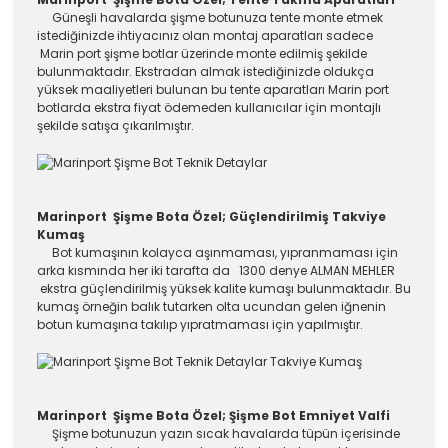
Güneşli havalarda şişme botunuza tente monte etmek
istediğinizde ihtiyacınız olan montaj aparatları sadece
Marin port şişme botlar üzerinde monte edilmiş şekilde
bulunmaktadır. Ekstradan almak istediğinizde oldukça
yüksek maaliyetleri bulunan bu tente aparatları Marin port
botlarda ekstra fiyat ödemeden kullanıcılar için montajlı
şekilde satışa çıkarılmıştır.
Marinport Şişme Bota Özel; Güçlendirilmiş Takviye
Kumaş
Bot kumaşının kolayca aşınmaması, yıpranmaması için
arka kısmında her iki tarafta da 1300 denye ALMAN MEHLER
ekstra güçlendirilmiş yüksek kalite kumaşı bulunmaktadır. Bu
kumaş örneğin balık tutarken olta ucundan gelen iğnenin
botun kumaşına takılıp yıpratmaması için yapılmıştır.
Marinport Şişme Bota Özel; Şişme Bot Emniyet Valfi
Şişme botunuzun yazın sıcak havalarda tüpün içerisinde