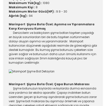
Maksimum Yük(kg) :
1080
Maksimum Kişi :
8
Maksimum Motor Gücü(HP) :
9.9 - 30
Ağırlık (kg) :
94
Marinport Şişme Bota Özel; Aşınma ve Yıpranmalara
Karşı Koruyucu Kumaş
Denizcilerin ve balıkçıların şişme botları taşırken yaşadığı
en büyük sorunlardan biri de botu taşırken sürtünmeden
dolayı oluşan aşınma ve yıpranmalardır. Marinport
kullanıcıları düşünerek aşağıdaki resimde de göreceğiniz gibi
destek kumaşlıdır. Bu kumaş şişme botunuzu çekerken size
güven sağlar ve botunuzun daha uzun ömürlü kullanımı için
size imkan sağlayan 3mm kalınlığında kauçuk pvc bir
kumaştan üretilmiştir.
Marinport Şişme Bota Özel; Çapa Burun Makarası
Şişme botunuzun koylarda ve kıyılarda durma esnasında
size yardımcı bir ekstra aparattır. Çapayı indirirken botun
üzerinden geçen ip kumaşı aşındırarak şişme botunuza zarar
verir. Şişme bot makarası bu aşınmayı önlemek ve çapanızı
denizden çekerken rahat etmenizi sağlamak için monte