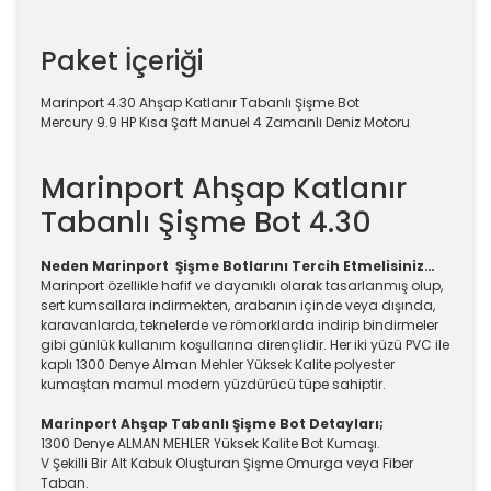
Paket İçeriği
Marinport 4.30 Ahşap Katlanır Tabanlı Şişme Bot
Mercury 9.9 HP Kısa Şaft Manuel 4 Zamanlı Deniz Motoru
Marinport Ahşap Katlanır
Tabanlı Şişme Bot 4.30
Neden Marinport Şişme Botlarını Tercih Etmelisiniz…
Marinport özellikle hafif ve dayanıklı olarak tasarlanmış olup,
sert kumsallara indirmekten, arabanın içinde veya dışında,
karavanlarda, teknelerde ve römorklarda indirip bindirmeler
gibi günlük kullanım koşullarına dirençlidir. Her iki yüzü PVC ile
kaplı 1300 Denye Alman Mehler Yüksek Kalite polyester
kumaştan mamul modern yüzdürücü tüpe sahiptir.
Marinport Ahşap Tabanlı Şişme Bot Detayları;
1300 Denye ALMAN MEHLER Yüksek Kalite Bot Kumaşı.
V Şekilli Bir Alt Kabuk Oluşturan Şişme Omurga veya Fiber
Taban.