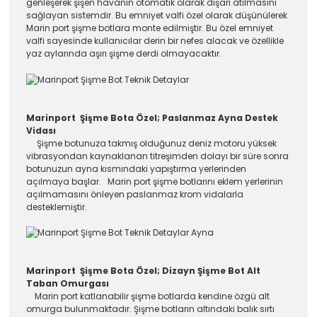
genleşerek şişen havanın otomatik olarak dışarı atılmasını
sağlayan sistemdir. Bu emniyet valfi özel olarak düşünülerek
Marin port şişme botlara monte edilmiştir. Bu özel emniyet
valfi sayesinde kullanıcılar derin bir nefes alacak ve özellikle
yaz aylarında aşırı şişme derdi olmayacaktır.
Marinport Şişme Bota Özel; Paslanmaz Ayna Destek
Vidası
Şişme botunuza takmış olduğunuz deniz motoru yüksek
vibrasyondan kaynaklanan titreşimden dolayı bir süre sonra
botunuzun ayna kısmındaki yapıştırma yerlerinden
açılmaya başlar. Marin port şişme botlarını eklem yerlerinin
açılmamasını önleyen paslanmaz krom vidalarla
desteklemiştir.
Marinport Şişme Bota Özel; Dizayn Şişme Bot Alt
Taban Omurgası
Marin port katlanabilir şişme botlarda kendine özgü alt
omurga bulunmaktadır. Şişme botların altındaki balık sırtı