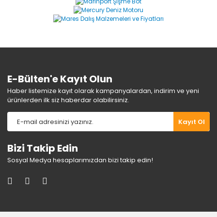
Ürün açıklamasında eksik bilgiler bulunuyor.
Ürün bilgilerinde hatalar bulunuyor.
Ürün fiyatı diğer sitelerden daha pahalı.
Bu ürüne benzer farklı alternatifler olmalı.
E-Bülten'e Kayıt Olun
Haber listemize kayıt olarak kampanyalardan, indirim ve yeni
ürünlerden ilk siz haberdar olabilirsiniz.
Gönder
Kayıt Ol
Bizi Takip Edin
Sosyal Medya hesaplarımızdan bizi takip edin!