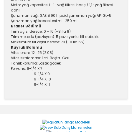
Motor yağ kapasitesi L : 1 : yağ filtresi hariç / 1,1 : yağ filtresi
dahil
Şanzıman yağı: SAE #90 hipoid şanzıman yağı API GL-5
Şanzıman yağ kapasitesi ml : 250 ml
Braket Bölümü
Trim açısı derece: 0 – 16 (–8 ila 8)
Trim metodu (pozisyon): 5 pozisyonlu, tilt cubuklu
Maksimum tilt açısı derece: 73 (–8 ila 65)
Kuyruk Bölümü
Vites oranı: 12 : 25 (2.08)
Vites sıralaması: İleri-Boşta-Geri
Tahrik koruma: Lastik göbek
Pervane:
9-1/4 X 7
9-1/4 X 9
9-1/4 X 10
9-1/4 X 11
Bu ürünün fiyat bilgisi, resim, ürün açıklamalarında ve
diğer konularda yetersiz gördüğünüz noktaları öneri
Bu ürüne ilk yorumu siz yapın!
formunu kullanarak tarafımıza iletebilirsiniz.
Görüş ve önerileriniz için teşekkür ederiz.
Yorum Yaz
Ürün resmi kalitesiz, bozuk veya görüntülenemiyor.