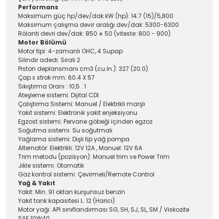
Performans
Maksimum güç hp/dev/dak kW (hp): 14.7 (15)/5,800
Maksimum çalışma devir aralığı dev/dak: 5300-6300
Rölanti devri dev/dak: 850 ± 50 (viteste: 800 - 900)
Motor Bölümü
Motor tipi: 4-zamanlı OHC, 4 Supap
Silindir adedi: Sıralı 2
Piston deplansmanı cm3 (cu.In.): 327 (20.0)
Çap x strok mm: 60.4 X 57
Sıkıştırma Oranı : 10,5 : 1
Ateşleme sistemi: Dijital CDI
Çalıştırma Sistemi: Manuel / Elektrikli marşlı
Yakıt sistemi: Elektronik yakit enjeksiyonu
Egzost sistemi: Pervane göbeği içinden egzoz
Soğutma sistemi: Su soğutmalı
Yağlama sistemi: Dişli tip yağ pompa
Alternatör: Elektrikli: 12V 12A , Manuel: 12V 6A
Trim metodu (pozisyon): Manuel trim ve Power Trim
Jikle sistemi: Otomatik
Gaz kontrol sistemi: Çevirmeli/Remote Control
Yağ & Yakıt
Yakıt: Min. 91 oktan kurşunsuz benzin
Yakıt tank kapasitesi L: 12 (Harici)
Motor yağı: API sınıflandırması SG, SH, SJ, SL, SM / Viskozite
SAE 10W40