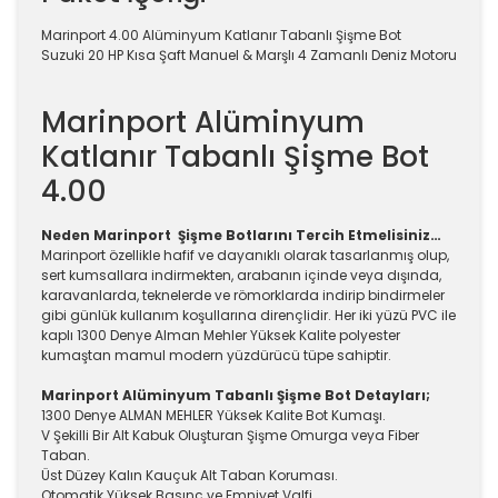
Marinport 4.00 Alüminyum Katlanır Tabanlı Şişme Bot
Suzuki 20 HP Kısa Şaft Manuel & Marşlı 4 Zamanlı Deniz Motoru
Marinport Alüminyum
Katlanır Tabanlı Şişme Bot
4.00
Neden Marinport Şişme Botlarını Tercih Etmelisiniz…
Marinport özellikle hafif ve dayanıklı olarak tasarlanmış olup,
sert kumsallara indirmekten, arabanın içinde veya dışında,
karavanlarda, teknelerde ve römorklarda indirip bindirmeler
gibi günlük kullanım koşullarına dirençlidir. Her iki yüzü PVC ile
kaplı 1300 Denye Alman Mehler Yüksek Kalite polyester
kumaştan mamul modern yüzdürücü tüpe sahiptir.
Marinport Alüminyum Tabanlı Şişme Bot Detayları;
1300 Denye ALMAN MEHLER Yüksek Kalite Bot Kumaşı.
V Şekilli Bir Alt Kabuk Oluşturan Şişme Omurga veya Fiber
Taban.
Üst Düzey Kalın Kauçuk Alt Taban Koruması.
Otomatik Yüksek Basınç ve Emniyet Valfi.