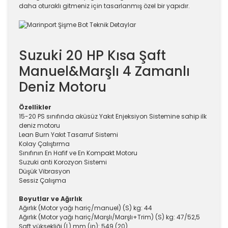
daha oturaklı gitmeniz için tasarlanmış özel bir yapıdır.
Suzuki 20 HP Kısa Şaft
Manuel&Marşlı 4 Zamanlı
Deniz Motoru
Özellikler
15-20 PS sınıfında aküsüz Yakıt Enjeksiyon Sistemine sahip ilk
deniz motoru
Lean Burn Yakıt Tasarruf Sistemi
Kolay Çalıştırma
Sınıfının En Hafif ve En Kompakt Motoru
Suzuki anti Korozyon Sistemi
Düşük Vibrasyon
Sessiz Çalışma
Boyutlar ve Ağırlık
Ağırlık (Motor yağı hariç/manuel) (S) kg: 44
Ağırlık (Motor yağı hariç/Marşlı/Marşlı+Trim) (S) kg: 47/52,5
Şaft yüksekliği (L) mm (in): 549 (20)