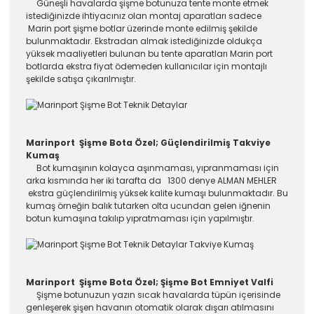
Güneşli havalarda şişme botunuza tente monte etmek
istediğinizde ihtiyacınız olan montaj aparatları sadece
Marin port şişme botlar üzerinde monte edilmiş şekilde
bulunmaktadır. Ekstradan almak istediğinizde oldukça
yüksek maaliyetleri bulunan bu tente aparatları Marin port
botlarda ekstra fiyat ödemeden kullanıcılar için montajlı
şekilde satışa çıkarılmıştır.
Marinport Şişme Bota Özel; Güçlendirilmiş Takviye
Kumaş
Bot kumaşının kolayca aşınmaması, yıpranmaması için
arka kısmında her iki tarafta da 1300 denye ALMAN MEHLER
ekstra güçlendirilmiş yüksek kalite kumaşı bulunmaktadır. Bu
kumaş örneğin balık tutarken olta ucundan gelen iğnenin
botun kumaşına takılıp yıpratmaması için yapılmıştır.
Marinport Şişme Bota Özel; Şişme Bot Emniyet Valfi
Şişme botunuzun yazın sıcak havalarda tüpün içerisinde
genleşerek şişen havanın otomatik olarak dışarı atılmasını