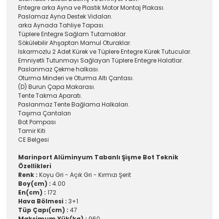
Entegre arka Ayna ve Plastik Motor Montaj Plakası.
Paslamaz Ayna Destek Vidaları.
arka Aynada Tahliye Tapası.
Tüplere Entegre Sağlam Tutamaklar.
Sökülebilir Ahşaptan Mamul Oturaklar.
Iskarmozlu 2 Adet Kürek ve Tüplere Entegre Kürek Tutucular.
Emniyetli Tutunmayı Sağlayan Tüplere Entegre Halatlar.
Paslanmaz Çekme halkası.
Oturma Minderi ve Oturma Altı Çantası.
(D) Burun Çapa Makarası.
Tente Takma Aparatı.
Paslanmaz Tente Bağlama Halkaları.
Taşıma Çantaları
Bot Pompası
Tamir Kiti
CE Belgesi
Marinport Alüminyum Tabanlı Şişme Bot Teknik
Özellikleri
Renk :
Koyu Gri - Açık Gri - Kırmızı Şerit
Boy(cm) :
4.00
En(cm) :
172
Hava Bölmesi :
3+1
Tüp Çapı(cm) :
47
Maksimum Yük(kg) :
960