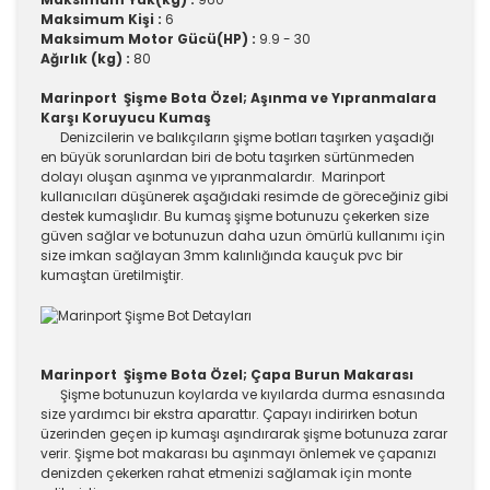
Maksimum Kişi :
6
Maksimum Motor Gücü(HP) :
9.9 - 30
Ağırlık (kg) :
80
Marinport Şişme Bota Özel; Aşınma ve Yıpranmalara
Karşı Koruyucu Kumaş
Denizcilerin ve balıkçıların şişme botları taşırken yaşadığı
en büyük sorunlardan biri de botu taşırken sürtünmeden
dolayı oluşan aşınma ve yıpranmalardır. Marinport
kullanıcıları düşünerek aşağıdaki resimde de göreceğiniz gibi
destek kumaşlıdır. Bu kumaş şişme botunuzu çekerken size
güven sağlar ve botunuzun daha uzun ömürlü kullanımı için
size imkan sağlayan 3mm kalınlığında kauçuk pvc bir
kumaştan üretilmiştir.
Marinport Şişme Bota Özel; Çapa Burun Makarası
Şişme botunuzun koylarda ve kıyılarda durma esnasında
size yardımcı bir ekstra aparattır. Çapayı indirirken botun
üzerinden geçen ip kumaşı aşındırarak şişme botunuza zarar
verir. Şişme bot makarası bu aşınmayı önlemek ve çapanızı
denizden çekerken rahat etmenizi sağlamak için monte