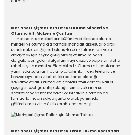
edilmiştir.
Marinport Şişme Bota Özel; Oturma Minderi ve
Oturma Altı Malzeme Çantası
Marinport şişme botların bütün modellerinde otuma
minderi ve oturma altı çantası standart aksesuar olarak
sunulmaktadır. Şişme botunuzla balık tutmak için veya
dolaşmak için seyire çıktığınızda; oturma minderi
dalgalardan gelen dalgalanmayı abzorve edip sizin daha
rahat seyir etmenizi sağlamaktadır. Oturma altı çantası ise
yanınızda bulunan havlu , olta takımları , cep telefonu ve
benzeri eşyalarınızı rahatlıkla saklama olanağı
sağlamaktadır. Oturma Altı çantası özellik olarak yarı su
geçirgen özelliğe sahip olduğu için esyalarınızı su
serpintilerinden koruyacaktır ve istediğiniz zaman da
fermuarlarından söküp çanta olarak yanınızda
götürebilmeniz için özel olarak tasarlanmıştır.
Marinport Şişme Bota Özel; Tente Takma Aparatları