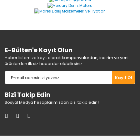
Ürün açıklamasında eksik bilgiler bulunuyor.
Ürün bilgilerinde hatalar bulunuyor.
Ürün fiyatı diğer sitelerden daha pahalı.
Bu ürüne benzer farklı alternatifler olmalı.
E-Bülten'e Kayıt Olun
Haber listemize kayıt olarak kampanyalardan, indirim ve yeni
ürünlerden ilk siz haberdar olabilirsiniz.
Gönder
Kayıt Ol
Bizi Takip Edin
Sosyal Medya hesaplarımızdan bizi takip edin!