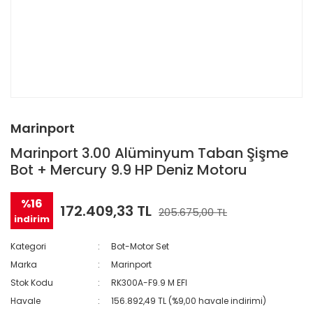
Marinport
Marinport 3.00 Alüminyum Taban Şişme
Bot + Mercury 9.9 HP Deniz Motoru
%16
172.409,33 TL
205.675,00 TL
indirim
Kategori
Bot-Motor Set
Marka
Marinport
Stok Kodu
RK300A-F9.9 M EFI
Havale
156.892,49 TL (%9,00 havale indirimi)