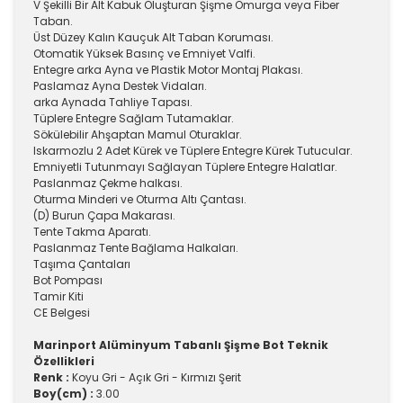
V Şekilli Bir Alt Kabuk Oluşturan Şişme Omurga veya Fiber
Taban.
Üst Düzey Kalın Kauçuk Alt Taban Koruması.
Otomatik Yüksek Basınç ve Emniyet Valfi.
Entegre arka Ayna ve Plastik Motor Montaj Plakası.
Paslamaz Ayna Destek Vidaları.
arka Aynada Tahliye Tapası.
Tüplere Entegre Sağlam Tutamaklar.
Sökülebilir Ahşaptan Mamul Oturaklar.
Iskarmozlu 2 Adet Kürek ve Tüplere Entegre Kürek Tutucular.
Emniyetli Tutunmayı Sağlayan Tüplere Entegre Halatlar.
Paslanmaz Çekme halkası.
Oturma Minderi ve Oturma Altı Çantası.
(D) Burun Çapa Makarası.
Tente Takma Aparatı.
Paslanmaz Tente Bağlama Halkaları.
Taşıma Çantaları
Bot Pompası
Tamir Kiti
CE Belgesi
Marinport Alüminyum Tabanlı Şişme Bot Teknik
Özellikleri
Renk :
Koyu Gri - Açık Gri - Kırmızı Şerit
Boy(cm) :
3.00