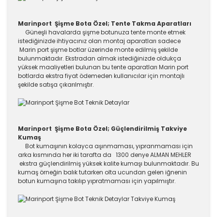
Marinport Şişme Bota Özel; Tente Takma Aparatları
Güneşli havalarda şişme botunuza tente monte etmek
istediğinizde ihtiyacınız olan montaj aparatları sadece
Marin port şişme botlar üzerinde monte edilmiş şekilde
bulunmaktadır. Ekstradan almak istediğinizde oldukça
yüksek maaliyetleri bulunan bu tente aparatları Marin port
botlarda ekstra fiyat ödemeden kullanıcılar için montajlı
şekilde satışa çıkarılmıştır.
Marinport Şişme Bota Özel; Güçlendirilmiş Takviye
Kumaş
Bot kumaşının kolayca aşınmaması, yıpranmaması için
arka kısmında her iki tarafta da 1300 denye ALMAN MEHLER
ekstra güçlendirilmiş yüksek kalite kumaşı bulunmaktadır. Bu
kumaş örneğin balık tutarken olta ucundan gelen iğnenin
botun kumaşına takılıp yıpratmaması için yapılmıştır.