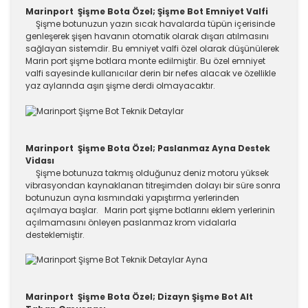
Marinport Şişme Bota Özel; Şişme Bot Emniyet Valfi
Şişme botunuzun yazın sıcak havalarda tüpün içerisinde
genleşerek şişen havanın otomatik olarak dışarı atılmasını
sağlayan sistemdir. Bu emniyet valfi özel olarak düşünülerek
Marin port şişme botlara monte edilmiştir. Bu özel emniyet
valfi sayesinde kullanıcılar derin bir nefes alacak ve özellikle
yaz aylarında aşırı şişme derdi olmayacaktır.
Marinport Şişme Bota Özel; Paslanmaz Ayna Destek
Vidası
Şişme botunuza takmış olduğunuz deniz motoru yüksek
vibrasyondan kaynaklanan titreşimden dolayı bir süre sonra
botunuzun ayna kısmındaki yapıştırma yerlerinden
açılmaya başlar. Marin port şişme botlarını eklem yerlerinin
açılmamasını önleyen paslanmaz krom vidalarla
desteklemiştir.
Marinport Şişme Bota Özel; Dizayn Şişme Bot Alt