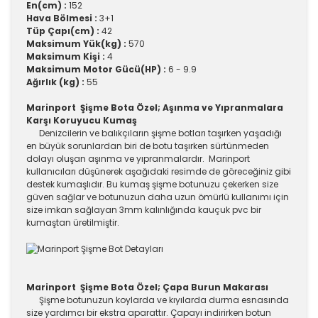
En(cm) :
152
Hava Bölmesi :
3+1
Tüp Çapı(cm) :
42
Maksimum Yük(kg) :
570
Maksimum Kişi :
4
Maksimum Motor Gücü(HP) :
6 - 9.9
Ağırlık (kg) :
55
Marinport Şişme Bota Özel; Aşınma ve Yıpranmalara
Karşı Koruyucu Kumaş
Denizcilerin ve balıkçıların şişme botları taşırken yaşadığı
en büyük sorunlardan biri de botu taşırken sürtünmeden
dolayı oluşan aşınma ve yıpranmalardır. Marinport
kullanıcıları düşünerek aşağıdaki resimde de göreceğiniz gibi
destek kumaşlıdır. Bu kumaş şişme botunuzu çekerken size
güven sağlar ve botunuzun daha uzun ömürlü kullanımı için
size imkan sağlayan 3mm kalınlığında kauçuk pvc bir
kumaştan üretilmiştir.
Marinport Şişme Bota Özel; Çapa Burun Makarası
Şişme botunuzun koylarda ve kıyılarda durma esnasında
size yardımcı bir ekstra aparattır. Çapayı indirirken botun