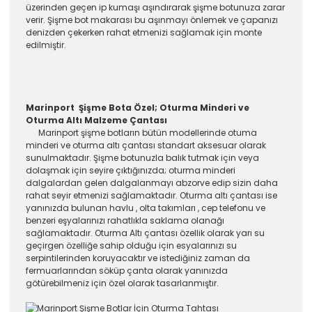
üzerinden geçen ip kumaşı aşındırarak şişme botunuza zarar
verir. Şişme bot makarası bu aşınmayı önlemek ve çapanızı
denizden çekerken rahat etmenizi sağlamak için monte
edilmiştir.
Marinport Şişme Bota Özel; Oturma Minderi ve
Oturma Altı Malzeme Çantası
Marinport şişme botların bütün modellerinde otuma
minderi ve oturma altı çantası standart aksesuar olarak
sunulmaktadır. Şişme botunuzla balık tutmak için veya
dolaşmak için seyire çıktığınızda; oturma minderi
dalgalardan gelen dalgalanmayı abzorve edip sizin daha
rahat seyir etmenizi sağlamaktadır. Oturma altı çantası ise
yanınızda bulunan havlu , olta takımları , cep telefonu ve
benzeri eşyalarınızı rahatlıkla saklama olanağı
sağlamaktadır. Oturma Altı çantası özellik olarak yarı su
geçirgen özelliğe sahip olduğu için esyalarınızı su
serpintilerinden koruyacaktır ve istediğiniz zaman da
fermuarlarından söküp çanta olarak yanınızda
götürebilmeniz için özel olarak tasarlanmıştır.