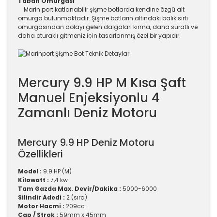
Taban Omurgası
Marin port katlanabilir şişme botlarda kendine özgü alt
omurga bulunmaktadır. Şişme botların altındaki balık sırtı
omurgasından dolayı gelen dalgaları kırma, daha süratli ve
daha oturaklı gitmeniz için tasarlanmış özel bir yapıdır.
Mercury 9.9 HP M Kısa Şaft
Manuel Enjeksiyonlu 4
Zamanlı Deniz Motoru
Mercury 9.9 HP Deniz Motoru
Özellikleri
Model :
9.9 HP (M)
Kilowatt :
7,4 kw
Tam Gazda Max. Devir/Dakika :
5000-6000
Silindir Adedi :
2 (sıra)
Motor Hacmi :
209cc.
Çap / Strok :
59mm x 45mm