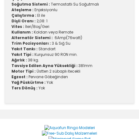
Soğutma Sistemi :
Termostatlı Su Soğutmalı
Ateşleme :
Enjeksiyonlu
Çalıştırma :
El ile
Dişli Oranı :
2,08: 1
Vites :
İleri/Boş/Geri
Kullanım :
Koldan veya Remote
Alternatör Sistemi :
6Amp(76watt)
Trim Pozisyonları :
3 & Sığ Su
Yakıt Tankı :
Standart
Yakıt Tipi :
Kurşunsuz 90 RON min.
Ağırlık :
38 kg.
Tavsiye Edilen Ayna Yüksekliği :
381mm
Motor Tipi :
Üstten 2 sübaplı itecekli
Egzost :
Pervane Göbeğinden
Yağ Püskürtme :
Yok
Ters Dönüş :
Yok
Bu ürünün fiyat bilgisi, resim, ürün açıklamalarında ve
diğer konularda yetersiz gördüğünüz noktaları öneri
Bu ürüne ilk yorumu siz yapın!
formunu kullanarak tarafımıza iletebilirsiniz.
Görüş ve önerileriniz için teşekkür ederiz.
Yorum Yaz
Ürün resmi kalitesiz, bozuk veya görüntülenemiyor.