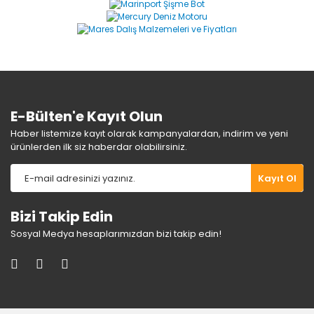
Ürün açıklamasında eksik bilgiler bulunuyor.
Ürün bilgilerinde hatalar bulunuyor.
Ürün fiyatı diğer sitelerden daha pahalı.
Bu ürüne benzer farklı alternatifler olmalı.
E-Bülten'e Kayıt Olun
Haber listemize kayıt olarak kampanyalardan, indirim ve yeni
ürünlerden ilk siz haberdar olabilirsiniz.
Gönder
Kayıt Ol
Bizi Takip Edin
Sosyal Medya hesaplarımızdan bizi takip edin!