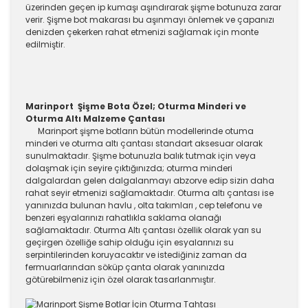
üzerinden geçen ip kumaşı aşındırarak şişme botunuza zarar
verir. Şişme bot makarası bu aşınmayı önlemek ve çapanızı
denizden çekerken rahat etmenizi sağlamak için monte
edilmiştir.
Marinport Şişme Bota Özel; Oturma Minderi ve
Oturma Altı Malzeme Çantası
Marinport şişme botların bütün modellerinde otuma
minderi ve oturma altı çantası standart aksesuar olarak
sunulmaktadır. Şişme botunuzla balık tutmak için veya
dolaşmak için seyire çıktığınızda; oturma minderi
dalgalardan gelen dalgalanmayı abzorve edip sizin daha
rahat seyir etmenizi sağlamaktadır. Oturma altı çantası ise
yanınızda bulunan havlu , olta takımları , cep telefonu ve
benzeri eşyalarınızı rahatlıkla saklama olanağı
sağlamaktadır. Oturma Altı çantası özellik olarak yarı su
geçirgen özelliğe sahip olduğu için esyalarınızı su
serpintilerinden koruyacaktır ve istediğiniz zaman da
fermuarlarından söküp çanta olarak yanınızda
götürebilmeniz için özel olarak tasarlanmıştır.