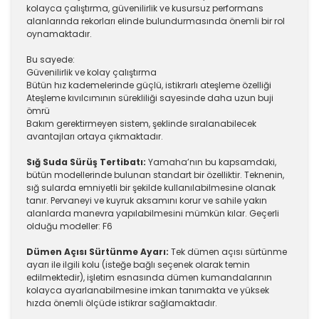
kolayca çalıştırma, güvenilirlik ve kusursuz performans
alanlarında rekorları elinde bulundurmasında önemli bir rol
oynamaktadır.
Bu sayede:
Güvenilirlik ve kolay çalıştırma
Bütün hız kademelerinde güçlü, istikrarlı ateşleme özelliği
Ateşleme kıvılcımının sürekliliği sayesinde daha uzun buji
ömrü
Bakım gerektirmeyen sistem, şeklinde sıralanabilecek
avantajları ortaya çıkmaktadır.
Sığ Suda Sürüş Tertibatı:
Yamaha’nın bu kapsamdaki,
bütün modellerinde bulunan standart bir özelliktir. Teknenin,
sığ sularda emniyetli bir şekilde kullanılabilmesine olanak
tanır. Pervaneyi ve kuyruk aksamını korur ve sahile yakın
alanlarda manevra yapılabilmesini mümkün kılar. Geçerli
olduğu modeller: F6
Dümen Açısı Sürtünme Ayarı:
Tek dümen açısı sürtünme
ayarı ile ilgili kolu (isteğe bağlı seçenek olarak temin
edilmektedir), işletim esnasında dümen kumandalarının
kolayca ayarlanabilmesine imkan tanımakta ve yüksek
hızda önemli ölçüde istikrar sağlamaktadır.