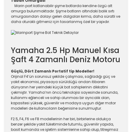
Taban Omurgası
Marin port katlanabilir şişme botlarda kendine özgü alt
omurga bulunmaktadır. Şişme botların altındaki balık sırtı
omurgasından dolayı gelen dalgaları kırma, daha süratli ve
daha oturaklı gitmeniz için tasarlanmış özel bir yapıdır.
Yamaha 2.5 Hp Manuel Kısa
Şaft 4 Zamanlı Deniz Motoru
Güçlü, Dört Zamanlı Portatif tip Modeller!
Orijinal F4’ün sorunsuz şekilde çalışması, sağladığı güç ve
yakıt ekonomisi, piyasaya sürüldüğü andan itibaren
dünyanın her yerindeki küçük bot sahiplerinin dikkatini
çekmiştir. Yamaha’nın öncü teknolojisi sayesinde sonunda,
kullanımı eğlenceli ve sahip olunması bir ayrıcalık olan,
kapasitesi yüksek, güvenilir ve modaya uygun diğer motor
modelleri de kullanıcıların beğenisine sunulmuştur.
F2.5, F4, F6 ve F8 modellerinin her biri, birbirlerine oldukça
benzer şekilde yakıt tüketiminde tutumlu, güvenilir yapıda,
basit kumanda ve işletim sistemlerine sahip olup, titreşimsiz