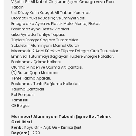
V Şekilli Bir Alt Kabuk Oluşturan Şişme Omurga veya Fiber
Taban.
Üst Düzey Kalın Kauçuk Alt Taban Koruması.
Otomatik Yüksek Basınç ve Emniyet Valfi.
Entegre arka Ayna ve Plastik Motor Montaj Plakası.
Paslamaz Ayna Destek Vidaları.
arka Aynada Tahliye Tapası.
Tüplere Entegre Sağlam Tutamaklar.
Sökülebilir Alüminyum Mamul Oturak
Iskarmozlu 2 Adet Kürek ve Tüplere Entegre Kürek Tutucular.
Emniyetli Tutunmayı Sağlayan Tüplere Entegre Halatlar.
Paslanmaz Çekme halkası.
Oturma Minderi ve Oturma Altı Çantası.
(D) Burun Çapa Makarası.
Tente Takma Aparatı.
Paslanmaz Tente Bağlama Halkaları.
Taşıma Çantaları
Bot Pompası
Tamir Kiti
CE Belgesi
Marinport Alüminyum Tabanlı Şişme Bot Teknik
Özellikleri
Renk :
Koyu Gri - Açık Gri - Kırmızı Şerit
Boy(cm) :
2.70