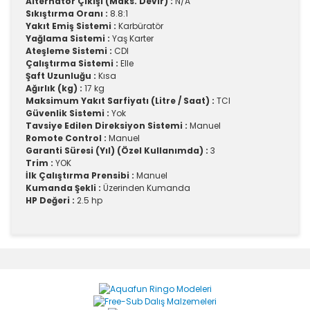
Alternator Çıkışı (Maks. Devir) :
N/A
Sıkıştırma Oranı :
8.8:1
Yakıt Emiş Sistemi :
Karbüratör
Yağlama Sistemi :
Yaş Karter
Ateşleme Sistemi :
CDI
Çalıştırma Sistemi :
Elle
Şaft Uzunluğu :
Kısa
Ağırlık (kg) :
17 kg
Maksimum Yakıt Sarfiyatı (Litre / Saat) :
TCI
Güvenlik Sistemi :
Yok
Tavsiye Edilen Direksiyon Sistemi :
Manuel
Romote Control :
Manuel
Garanti Süresi (Yıl) (Özel Kullanımda) :
3
Trim :
YOK
İlk Çalıştırma Prensibi :
Manuel
Kumanda Şekli :
Üzerinden Kumanda
HP Değeri :
2.5 hp
Bu ürünün fiyat bilgisi, resim, ürün açıklamalarında ve
diğer konularda yetersiz gördüğünüz noktaları öneri
Bu ürüne ilk yorumu siz yapın!
formunu kullanarak tarafımıza iletebilirsiniz.
Görüş ve önerileriniz için teşekkür ederiz.
Yorum Yaz
Ürün resmi kalitesiz, bozuk veya görüntülenemiyor.