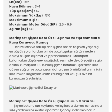
En(cm) :
152
Hava Bölmesi :
3+1
Tüp Çapı(cm) :
42
Maksimum Yük(kg) :
510
Maksimum Kişi :
3
Maksimum Motor Gücü(HP) :
2.5 - 9.9
Ağırlık (kg) :
48
Marinport Şişme Bota Özel; Aşınma ve Yıpranmalara
Karşı Koruyucu Kumaş
Denizcilerin ve balıkçıların şişme botları taşırken yaşadığı
en büyük sorunlardan biri de botu taşırken sürtünmeden
dolayı oluşan aşınma ve yıpranmalardır. Marinport
kullanıcıları düşünerek aşağıdaki resimde de göreceğiniz gibi
destek kumaşlıdır. Bu kumaş şişme botunuzu çekerken size
güven sağlar ve botunuzun daha uzun ömürlü kullanımı için
size imkan sağlayan 3mm kalınlığında kauçuk pvc bir
kumaştan üretilmiştir.
Marinport Şişme Bota Özel; Çapa Burun Makarası
Şişme botunuzun koylarda ve kıyılarda durma esnasında
size yardımcı bir ekstra aparattır. Çapayı indirirken botun