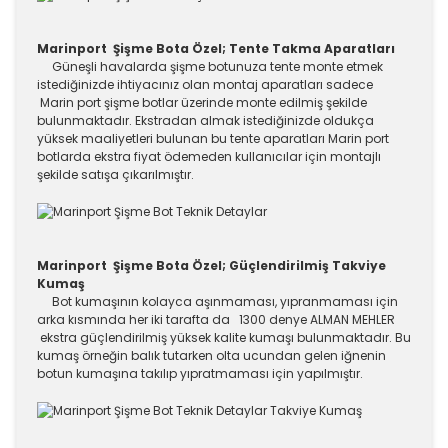
Marinport Şişme Bota Özel; Tente Takma Aparatları
Güneşli havalarda şişme botunuza tente monte etmek
istediğinizde ihtiyacınız olan montaj aparatları sadece
Marin port şişme botlar üzerinde monte edilmiş şekilde
bulunmaktadır. Ekstradan almak istediğinizde oldukça
yüksek maaliyetleri bulunan bu tente aparatları Marin port
botlarda ekstra fiyat ödemeden kullanıcılar için montajlı
şekilde satışa çıkarılmıştır.
Marinport Şişme Bota Özel; Güçlendirilmiş Takviye
Kumaş
Bot kumaşının kolayca aşınmaması, yıpranmaması için
arka kısmında her iki tarafta da 1300 denye ALMAN MEHLER
ekstra güçlendirilmiş yüksek kalite kumaşı bulunmaktadır. Bu
kumaş örneğin balık tutarken olta ucundan gelen iğnenin
botun kumaşına takılıp yıpratmaması için yapılmıştır.