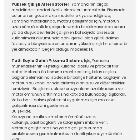
Yüksek Çıkışlı Alternatörler:
Yamaha’nın birçok
modelinde standart özellik olarak bulunmaktadır. Piyasada
bulunan en gözde rakip modellerle kıyaslandığında,
Yamaha motorlarında, motoru çalıştırmak için, motorun
uzun süre rölantide çalışır durumda bırakılmasından sonra
ya da düşük devirlerde çalışırken bol sayıda aksesuar
kullanılması durumunda dahi, gerekli olan gücü daima
fazlasıyla bünyesinde bulunduran yüksek çıkışlı bir alternatör
yer almaktadır. Geçerli olduğu modeller: F6
Tatlı Suyla Dahili Yıkama Sistemi:
İşte, Yamaha
mühendislerinin keşfettiği kullanıcı dostu ve pratik bir fikir
daha! Motorun ön kısmına monte edilmiş, kolay erişilen
bağlantı elemanına, sadece bir bahçe hortumu bağlayın ve
motorun su kanallarında birikmiş olan tuzu ve diğer pislikleri
temizleyin. Bu işlemin, olası korozyonların azaltılmasına ve
motor ömrünün arttırılmasına katkıda bulunacağı aşikardır.
Ve bu basit bakım yöntemini uygulamak için motorun
çalıştırılması dahi gerekmiyor.
Bu şekilde;
Korozyonu azaltır ve motorun ömrünü uzatır,
Kullanışlı, basit bağlantı ve kolay işlem imkanı verir,
Motorun çalıştırılmasına ya da çalışır durumda
bırakılmasına gerek kalmaksızın dahili yıkamayı mümkün
kılar.