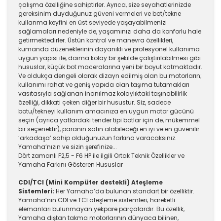
çalışma özelliğine sahiptirler. Ayrıca, size seyahatlerinizde
gereksinim duyduğunuz güveni vermeleri ve bot/tekne
kullanma keyfini en üst seviyede yaşayabilmenizi
sağlamaları nedeniyle de, yaşamınızı daha da konforlu hale
getirmektedirler. Üstün kontrol ve manevra özellikleri,
kumanda düzeneklerinin dayanıklı ve profesyonel kullanıma
uygun yapısı ile, daima kolay bir şekilde çalıştırılabilmesi gibi
hususlar, küçük bot maceralarına yeni bir boyut katmaktadır.
Ve oldukça dengeli olarak dizayn edilmiş olan bu motorların;
kullanımı rahat ve geniş yapıda olan taşıma tutamakları
vasıtasıyla sağlanan inanılmaz kolaylıktaki taşınabilirlik
özelliği, dikkati çeken diğer bir husustur. Siz, sadece
botu/tekneyi kullanım amacınıza en uygun motor gücünü
seçin (ayrıca yatlardaki tender tipi botlar için de, mükemmel
bir seçenektir), paranın satın alabileceği en iyi ve en güvenilir
‘arkadaşa’ sahip olduğunuzun farkına varacaksınız.
Yamaha’nızın ve sizin şerefinize...
Dört zamanlı F2,5 - F6 HP ile ilgili Ortak Teknik Özellikler ve
Yamaha Farkını Gösteren Hususlar
CDI/TCI (Mini Kompüter destekli) Ateşleme
Sistemleri:
Her Yamaha’da bulunan standart bir özelliktir.
Yamaha’nın CDI ve TCI ateşleme sistemleri; hareketli
elemanları bulunmayan yekpare parçalardır. Bu özellik,
Yamaha dıştan takma motorlarının dünyaca bilinen,