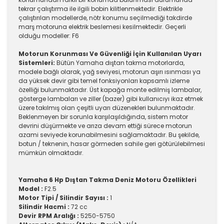
tekrar çalıştırma ile ilgili bobin kilitlenmektedir. Elektrikle
çalıştırılan modellerde, nötr konumu seçilmediği takdirde
marş motoruna elektrik beslemesi kesilmektedir. Geçerli
olduğu modeller: F6
Motorun Korunması Ve Güvenliği İçin Kullanılan Uyarı
Sistemleri:
Bütün Yamaha dıştan takma motorlarda,
modele bağlı olarak, yağ seviyesi, motorun aşırı ısınması ya
da yüksek devir gibi temel fonksiyonları kapsamlı izleme
özelliği bulunmaktadır. Üst kapağa monte edilmiş lambalar,
gösterge lambaları ve ziller (bazer) gibi kullanıcıyı ikaz etmek
üzere takılmış olan çeşitli uyarı düzenekleri bulunmaktadır.
Beklenmeyen bir sorunla karşılaşıldığında, sistem motor
devrini düşürmekte ve arıza devam ettiği sürece motorun
azami seviyede korunabilmesini sağlamaktadır. Bu şekilde,
botun / teknenin, hasar görmeden sahile geri götürülebilmesi
mümkün olmaktadır.
Yamaha 6 Hp Dıştan Takma Deniz Motoru Özellikleri
Model :
F2.5
Motor Tipi / Silindir Sayısı :
1
Silindir Hacmi :
72 cc
Devir RPM Aralığı :
5250-5750