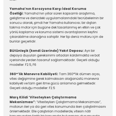
Yamaha’nın Korozyona Karşı İdeal Koruma
Özelliği:
Yamaha’nın yıllar süren kapsamlı araştırma,
geliştirme ve denizdeki uygulamalarındaki tecrübelerinin bir
sonucu olarak, şimdi her Yamaha kullanıcısı; bir dıştan
takma motor için bugüne dek tasarlanmış en etkin ve çok
yönlü kaplama ve koruma sistemi avantajlarının keyfini
çıkarabilme olanağına sahiptir. Her tip deniz motoru için de
bunlar geçerlidir.
Bütünleşik (kendi üzerinde) Yakıt Deposu:
Ayrı bir
depoya duyulan gereksinimi ortadan kaldırmakta ve bot
içerisinde yerden tasarruf sağlamaktadır. Geçerli olduğu
modeller: F2.5, F6
360°’lik Manevra Kabiliyeti:
Tam 360°’lik dümen açısı,
vites değişimine gerek kalmaksızın olağanüstü manevra
kabiliyeti ve tam geri itme gücü anlamına gelmektedir.
Geçerli olduğu modeller: F2.5
Marş Kilidi ‘Vitesteyken Çalıştırmama
Mekanizması”:
‘Vitesteyken Çalıştırmama Mekanizması”,
motorun ileri ya da geri vites konumunda iken çalıştırılmasını
önlemektedir. Elle çalıştırılan modellerde, vitesin nötr
konumundan farklı bir konumda bulunması durumunda