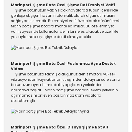
Marinport Şişme Bota Özel; Şişme Bot Emniyet Valfi
Şişme botunuzun yazın sıcak havalarda tüpün içerisinde
genleşerek şişen havanın otomatik olarak dışarı atılmasını
sağlayan sistemdir. Bu emniyet valfi özel olarak düşünülerek
Marin port şişme botlara monte edilmiştir. Bu özel emniyet
valfi sayesinde kullanıcılar derin bir nefes alacak ve özellikle
yaz aylarında aşırı şişme derdi olmayacaktır.
Marinport Şişme Bota Özel; Paslanmaz Ayna Destek
Vidası
Şişme botunuza takmış olduğunuz deniz motoru yüksek
vibrasyondan kaynaklanan titreşimden dolayı bir süre sonra
botunuzun ayna kısmındaki yapıştırma yerlerinden
açılmaya başlar. Marin port şişme botlarını eklem yerlerinin
açılmamasını önleyen paslanmaz krom vidalarla
desteklemiştir.
Marinport Şişme Bota Özel; Dizayn Şişme Bot Alt