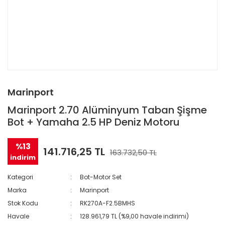
Marinport
Marinport 2.70 Alüminyum Taban Şişme
Bot + Yamaha 2.5 HP Deniz Motoru
%13
141.716,25 TL
163.732,50 TL
indirim
Kategori
Bot-Motor Set
Marka
Marinport
Stok Kodu
RK270A-F2.5BMHS
Havale
128.961,79 TL (%9,00 havale indirimi)