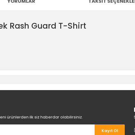
YORUMLAR
TAKSIT SEÇENEKLE
kek Rash Guard T-Shirt
e diğer konularda yetersiz gördüğünüz noktaları öneri formunu kullanara
Bu ürüne ilk yorumu siz yapın!
Yorum Yaz
i ürünlerden ilk siz haberdar olabilirsiniz.
Kayıt Ol