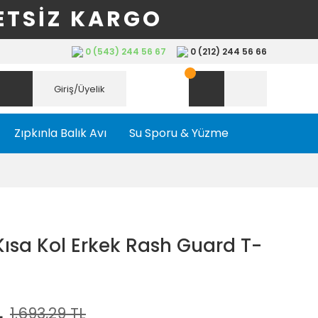
ETSİZ KARGO
0 (543) 244 56 67
0 (212) 244 56 66
Giriş/Üyelik
Zıpkınla Balık Avı
Su Sporu & Yüzme
 Kısa Kol Erkek Rash Guard T-
L
1.693,29 TL