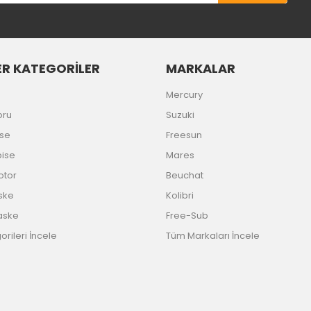
R KATEGORİLER
MARKALAR
Gönder
Mercury
oru
Suzuki
ise
Freesun
bise
Mares
Motor
Beuchat
ske
Kolibri
aske
Free-Sub
rileri İncele
Tüm Markaları İncele