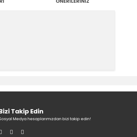
RI
ÖNERILERINIZ
k tarafımıza iletebilirsiniz.
Bizi Takip Edin
Sosyal Medya hesaplarımızdan bizi takip edin!