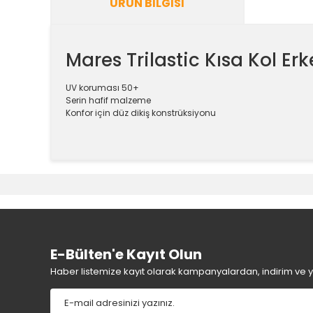
ÜRÜN BILGISI
Mares Trilastic Kısa Kol Er
UV koruması 50+
Serin hafif malzeme
Konfor için düz dikiş konstrüksiyonu
Bu ürünün fiyat bilgisi, resim, ürün açıklamalarında v
Görüş ve önerileriniz için teşekkür ederiz.
Ürün resmi kalitesiz, bozuk veya görüntülenemiyor.
Ürün açıklamasında eksik bilgiler bulunuyor.
Ürün bilgilerinde hatalar bulunuyor.
E-Bülten'e Kayıt Olun
Ürün fiyatı diğer sitelerden daha pahalı.
Haber listemize kayıt olarak kampanyalardan, indirim ve yen
Bu ürüne benzer farklı alternatifler olmalı.