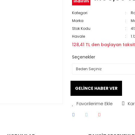
indirim
Kategori
Ra
Marka
M
Stok Kodu
41
Havale
1.
128,41 TL den başlayan taksitl
Seçenekler
GELİNCE HABER VER
Kar