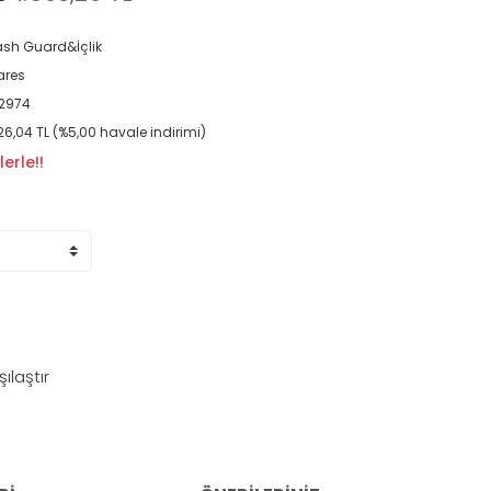
sh Guard&İçlik
ares
2974
126,04 TL (%5,00 havale indirimi)
erle!!
şılaştır