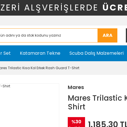
ÜZERİ ALŞVERİŞLERDE
ÜCR
ARA
r Set
Katamaran Tekne
Scuba Dalış Malzemeleri
res Trilastic Kısa Kol Erkek Rash Guard T-Shirt
Mares
Mares Trilastic
Shirt
%30
1.185,30 T