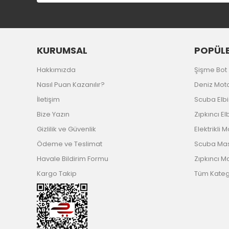
KURUMSAL
POPÜLE
Hakkımızda
Şişme Bot
Nasıl Puan Kazanılır?
Deniz Mot
İletişim
Scuba Elb
Bize Yazın
Zıpkıncı El
Gizlilik ve Güvenlik
Elektrikli 
Ödeme ve Teslimat
Scuba Ma
Havale Bildirim Formu
Zıpkıncı M
Kargo Takip
Tüm Katego