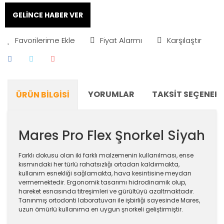
GELİNCE HABER VER
Fiyat Alarmı
Karşılaştır
YORUMLAR
TAKSIT SEÇENEKL
ÜRÜN BILGISI
Mares Pro Flex Şnorkel Siyah
Farklı dokusu olan iki farklı malzemenin kullanılması, ense
kısmındaki her türlü rahatsızlığı ortadan kaldırmakta,
kullanım esnekliği sağlamakta, hava kesintisine meydan
vermemektedir. Ergonomik tasarımı hidrodinamik olup,
hareket esnasında titreşimleri ve gürültüyü azaltmaktadır.
Tanınmış ortodonti laboratuvarı ile işbirliği sayesinde Mares,
uzun ömürlü kullanıma en uygun şnorkeli geliştirmiştir.