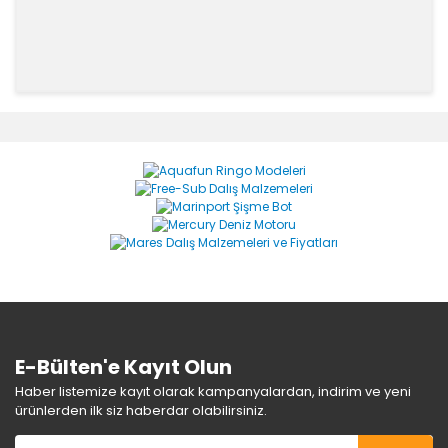
Bu ürünün fiyat bilgisi, resim, ürün açıklamalarında ve
diğer konularda yetersiz gördüğünüz noktaları öneri
Bu ürüne ilk yorumu siz yapın!
formunu kullanarak tarafımıza iletebilirsiniz.
Görüş ve önerileriniz için teşekkür ederiz.
Yorum Yaz
Ürün resmi kalitesiz, bozuk veya görüntülenemiyor.
Ürün açıklamasında eksik bilgiler bulunuyor.
Ürün bilgilerinde hatalar bulunuyor.
Ürün fiyatı diğer sitelerden daha pahalı.
Bu ürüne benzer farklı alternatifler olmalı.
E-Bülten'e Kayıt Olun
Haber listemize kayıt olarak kampanyalardan, indirim ve yeni
ürünlerden ilk siz haberdar olabilirsiniz.
Gönder