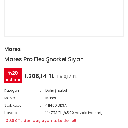
Mares
Mares Pro Flex Şnorkel Siyah
%20
1.208,14 TL
1.510,17 TL
indirim
Kategori
Dalış Şnorkeli
Marka
Mares
Stok Kodu
411460 BKSA
Havale
1.147,73 TL (%5,00 havale indirimi)
130,88 TL den başlayan taksitlerle!!