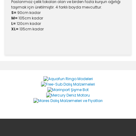
Paslanmaz çelik tokaları olan ve birden fazla kurşun ağırlığı
taşımak için üretilmiştir. 4 farklı boyda mevcuttur.
S=
90cm kadar
M=
105cm kadar
L=
120cm kadar
XL=
135cm kadar
Bu ürünün fiyat bilgisi, resim, ürün açıklamalarında ve
diğer konularda yetersiz gördüğünüz noktaları öneri
Bu ürüne ilk yorumu siz yapın!
formunu kullanarak tarafımıza iletebilirsiniz.
Görüş ve önerileriniz için teşekkür ederiz.
Yorum Yaz
Ürün resmi kalitesiz, bozuk veya görüntülenemiyor.
Ürün açıklamasında eksik bilgiler bulunuyor.
Ürün bilgilerinde hatalar bulunuyor.
Ürün fiyatı diğer sitelerden daha pahalı.
Bu ürüne benzer farklı alternatifler olmalı.