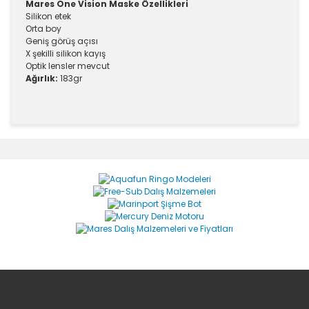
Mares One Vision Maske Özellikleri
Silikon etek
Orta boy
Geniş görüş açısı
X şekilli silikon kayış
Optik lensler mevcut
Ağırlık:
183gr
Bu ürünün fiyat bilgisi, resim, ürün açıklamalarında ve
diğer konularda yetersiz gördüğünüz noktaları öneri
Bu ürüne ilk yorumu siz yapın!
formunu kullanarak tarafımıza iletebilirsiniz.
Görüş ve önerileriniz için teşekkür ederiz.
Yorum Yaz
Ürün resmi kalitesiz, bozuk veya görüntülenemiyor.
Ürün açıklamasında eksik bilgiler bulunuyor.
Ürün bilgilerinde hatalar bulunuyor.
Ürün fiyatı diğer sitelerden daha pahalı.
Bu ürüne benzer farklı alternatifler olmalı.