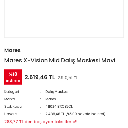
Mares
Mares X-Vision Mid Dalış Maskesi Mavi
%10
2.619,46 TL
2.910,51 TL
indirim
Kategori
Dalış Maskesi
Marka
Mares
Stok Kodu
411024 BXCBLCL
Havale
2.488,48 TL (%5,00 havale indirimi)
283,77 TL den başlayan taksitlerle!!