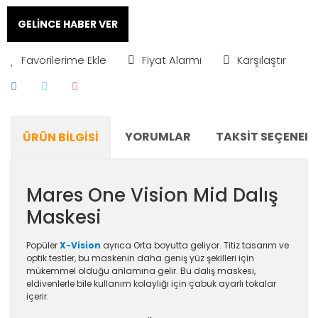
GELİNCE HABER VER
Fiyat Alarmı
Karşılaştır
YORUMLAR
TAKSIT SEÇENEKL
ÜRÜN BILGISI
Mares One Vision Mid Dalış
Maskesi
Popüler
X-Vision
ayrıca Orta boyutta geliyor. Titiz tasarım ve
optik testler, bu maskenin daha geniş yüz şekilleri için
mükemmel olduğu anlamına gelir. Bu dalış maskesi,
eldivenlerle bile kullanım kolaylığı için çabuk ayarlı tokalar
içerir.