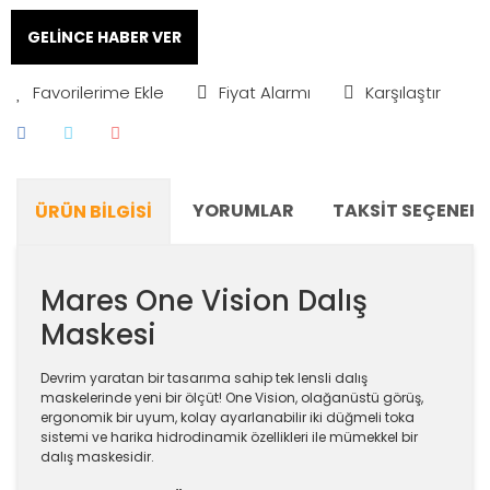
GELİNCE HABER VER
Fiyat Alarmı
Karşılaştır
YORUMLAR
TAKSIT SEÇENEKL
ÜRÜN BILGISI
Mares One Vision Dalış
Maskesi
Devrim yaratan bir tasarıma sahip tek lensli dalış
maskelerinde yeni bir ölçüt! One Vision, olağanüstü görüş,
ergonomik bir uyum, kolay ayarlanabilir iki düğmeli toka
sistemi ve harika hidrodinamik özellikleri ile mümekkel bir
dalış maskesidir.