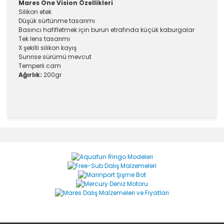
Mares One Vision Özellikleri
Silikon etek
Düşük sürtünme tasarımı
Basıncı hafifletmek için burun etrafında küçük kaburgalar
Tek lens tasarımı
X şekilli silikon kayış
Sunrise sürümü mevcut
Temperli cam
Ağırlık:
200gr
Bu ürünün fiyat bilgisi, resim, ürün açıklamalarında ve
diğer konularda yetersiz gördüğünüz noktaları öneri
Bu ürüne ilk yorumu siz yapın!
formunu kullanarak tarafımıza iletebilirsiniz.
Görüş ve önerileriniz için teşekkür ederiz.
Yorum Yaz
Ürün resmi kalitesiz, bozuk veya görüntülenemiyor.
Ürün açıklamasında eksik bilgiler bulunuyor.
Ürün bilgilerinde hatalar bulunuyor.
Ürün fiyatı diğer sitelerden daha pahalı.