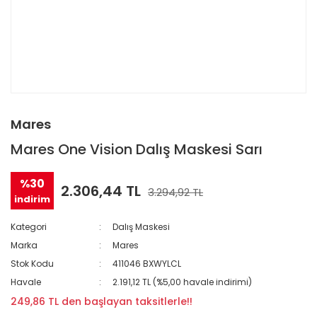
Mares
Mares One Vision Dalış Maskesi Sarı
%30
2.306,44 TL
3.294,92 TL
indirim
Kategori
Dalış Maskesi
Marka
Mares
Stok Kodu
411046 BXWYLCL
Havale
2.191,12 TL (%5,00 havale indirimi)
249,86 TL den başlayan taksitlerle!!