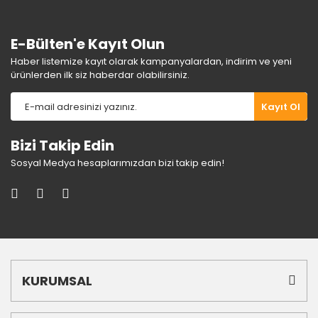
Bu ürüne benzer farklı alternatifler olmalı.
E-Bülten'e Kayıt Olun
Haber listemize kayıt olarak kampanyalardan, indirim ve yeni
ürünlerden ilk siz haberdar olabilirsiniz.
Gönder
Kayıt Ol
Bizi Takip Edin
Sosyal Medya hesaplarımızdan bizi takip edin!
KURUMSAL