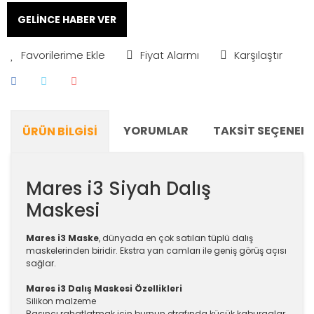
GELİNCE HABER VER
Fiyat Alarmı
Karşılaştır
YORUMLAR
TAKSIT SEÇENEKL
ÜRÜN BILGISI
Mares i3 Siyah Dalış
Maskesi
Mares i3 Maske
, dünyada en çok satılan tüplü dalış
maskelerinden biridir. Ekstra yan camları ile geniş görüş açısı
sağlar.
Mares i3 Dalış Maskesi Özellikleri
Silikon malzeme
Basıncı rahatlatmak için burnun etrafında küçük kaburgalar