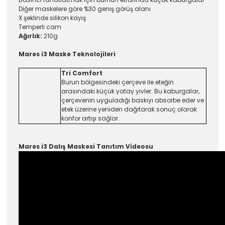
Diğer maskelere göre %30 geniş görüş alanı
X şeklinde silikon kayış
Temperli cam
Ağırlık:
210g
Mares i3 Maske Teknolojileri
Tri Comfort
Burun bölgesindeki çerçeve ile eteğin
arasındaki küçük yatay yivler. Bu kaburgalar,
çerçevenin uyguladığı baskıyı absorbe eder ve
etek üzerine yeniden dağıtarak sonuç olarak
konfor artışı sağlar.
Mares i3 Dalış Maskesi Tanıtım Videosu