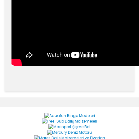
Bu ürünün fiyat bilgisi, resim, ürün açıklamalarında ve
diğer konularda yetersiz gördüğünüz noktaları öneri
Bu ürüne ilk yorumu siz yapın!
formunu kullanarak tarafımıza iletebilirsiniz.
Görüş ve önerileriniz için teşekkür ederiz.
Yorum Yaz
Ürün resmi kalitesiz, bozuk veya görüntülenemiyor.
Ürün açıklamasında eksik bilgiler bulunuyor.