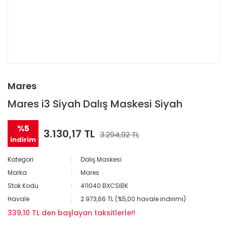
Mares
Mares i3 Siyah Dalış Maskesi Siyah
%5
3.130,17 TL
3.294,92 TL
indirim
Kategori
Dalış Maskesi
Marka
Mares
Stok Kodu
411040 BXCSIBK
Havale
2.973,66 TL (%5,00 havale indirimi)
339,10 TL den başlayan taksitlerle!!