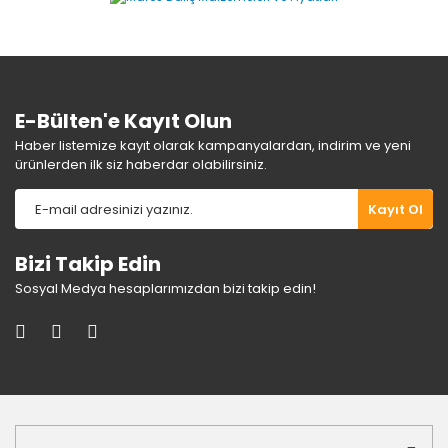
Ürün bilgilerinde hatalar bulunuyor.
Ürün fiyatı diğer sitelerden daha pahalı.
Bu ürüne benzer farklı alternatifler olmalı.
E-Bülten'e Kayıt Olun
Haber listemize kayıt olarak kampanyalardan, indirim ve yeni
ürünlerden ilk siz haberdar olabilirsiniz.
Gönder
Kayıt Ol
Bizi Takip Edin
Sosyal Medya hesaplarımızdan bizi takip edin!