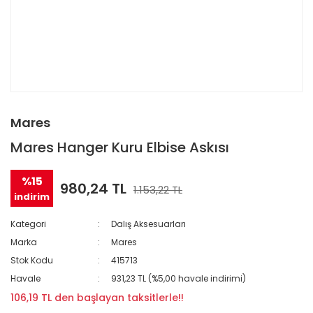
Mares
Mares Hanger Kuru Elbise Askısı
%15
980,24 TL
1.153,22 TL
indirim
Kategori
Dalış Aksesuarları
Marka
Mares
Stok Kodu
415713
Havale
931,23 TL (%5,00 havale indirimi)
106,19 TL den başlayan taksitlerle!!