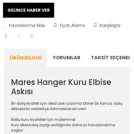
GELİNCE HABER VER
Fiyat Alarmı
Karşılaştır
YORUMLAR
TAKSIT SEÇENEKL
ÜRÜN BILGISI
Mares Hanger Kuru Elbise
Askısı
Bir dalış kıyafeti için ideal askı çözümü! Döner bir kanca, dalış
elbisesinin serbestçe dönmesine izin verir.
Botlu kuru kıyafetler için mükemmel
Kuru elbise baş aşağı asıldğında daha iyi havalandırma
sağlar