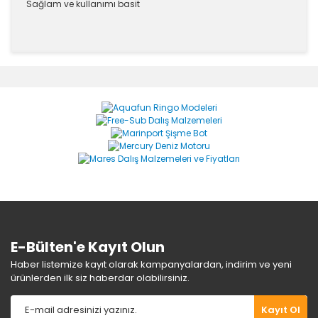
Sağlam ve kullanımı basit
Bu ürünün fiyat bilgisi, resim, ürün açıklamalarında ve
diğer konularda yetersiz gördüğünüz noktaları öneri
Bu ürüne ilk yorumu siz yapın!
formunu kullanarak tarafımıza iletebilirsiniz.
Görüş ve önerileriniz için teşekkür ederiz.
Yorum Yaz
Ürün resmi kalitesiz, bozuk veya görüntülenemiyor.
Ürün açıklamasında eksik bilgiler bulunuyor.
Ürün bilgilerinde hatalar bulunuyor.
Ürün fiyatı diğer sitelerden daha pahalı.
Bu ürüne benzer farklı alternatifler olmalı.
E-Bülten'e Kayıt Olun
Haber listemize kayıt olarak kampanyalardan, indirim ve yeni
ürünlerden ilk siz haberdar olabilirsiniz.
Gönder
Kayıt Ol