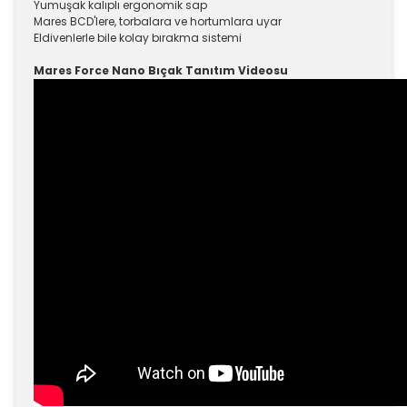
Yumuşak kalıplı ergonomik sap
Mares BCD'lere, torbalara ve hortumlara uyar
Eldivenlerle bile kolay bırakma sistemi
Mares Force Nano Bıçak Tanıtım Videosu