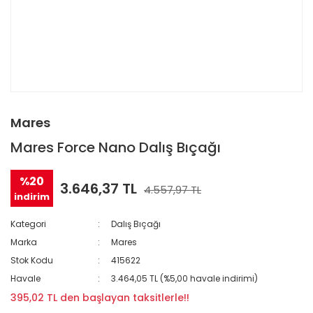
Mares
Mares Force Nano Dalış Bıçağı
%20
3.646,37 TL
4.557,97 TL
indirim
Kategori
Dalış Bıçağı
Marka
Mares
Stok Kodu
415622
Havale
3.464,05 TL (%5,00 havale indirimi)
395,02 TL den başlayan taksitlerle!!