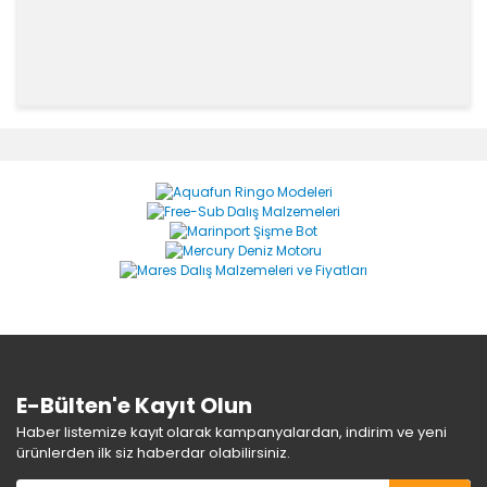
Bu ürünün fiyat bilgisi, resim, ürün açıklamalarında ve
diğer konularda yetersiz gördüğünüz noktaları öneri
Bu ürüne ilk yorumu siz yapın!
formunu kullanarak tarafımıza iletebilirsiniz.
Görüş ve önerileriniz için teşekkür ederiz.
Yorum Yaz
Ürün resmi kalitesiz, bozuk veya görüntülenemiyor.
Ürün açıklamasında eksik bilgiler bulunuyor.
Ürün bilgilerinde hatalar bulunuyor.
Ürün fiyatı diğer sitelerden daha pahalı.
Bu ürüne benzer farklı alternatifler olmalı.
E-Bülten'e Kayıt Olun
Haber listemize kayıt olarak kampanyalardan, indirim ve yeni
ürünlerden ilk siz haberdar olabilirsiniz.