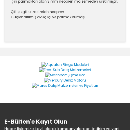
için parmakları olan 3 mm neopren malzemeden üretilmiştir.
Çift çizgili ultrastretch neopren
Güçlendirilmiş avuç içi ve parmak kumaşı
Bu ürünün fiyat bilgisi, resim, ürün açıklamalarında ve
diğer konularda yetersiz gördüğünüz noktaları öneri
Bu ürüne ilk yorumu siz yapın!
formunu kullanarak tarafımıza iletebilirsiniz.
Görüş ve önerileriniz için teşekkür ederiz.
Yorum Yaz
Ürün resmi kalitesiz, bozuk veya görüntülenemiyor.
Ürün açıklamasında eksik bilgiler bulunuyor.
Ürün bilgilerinde hatalar bulunuyor.
Ürün fiyatı diğer sitelerden daha pahalı.
Bu ürüne benzer farklı alternatifler olmalı.
E-Bülten'e Kayıt Olun
Haber listemize kayıt olarak kampanyalardan, indirim ve yeni