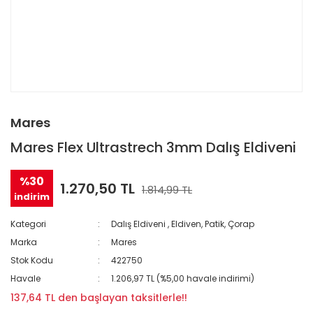
Mares
Mares Flex Ultrastrech 3mm Dalış Eldiveni
%30
1.270,50 TL
1.814,99 TL
indirim
Kategori
Dalış Eldiveni
,
Eldiven, Patik, Çorap
Marka
Mares
Stok Kodu
422750
Havale
1.206,97 TL (%5,00 havale indirimi)
137,64 TL den başlayan taksitlerle!!