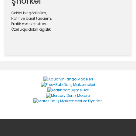
Şnorkel
Çekici bir görünüm,
Hafif ve basit tasarım,
Pratik maske tutucu
Özel Liquidskin ağızlık
Bu ürünün fiyat bilgisi, resim, ürün açıklamalarında ve
diğer konularda yetersiz gördüğünüz noktaları öneri
Bu ürüne ilk yorumu siz yapın!
formunu kullanarak tarafımıza iletebilirsiniz.
Görüş ve önerileriniz için teşekkür ederiz.
Yorum Yaz
Ürün resmi kalitesiz, bozuk veya görüntülenemiyor.
Ürün açıklamasında eksik bilgiler bulunuyor.
Ürün bilgilerinde hatalar bulunuyor.
Ürün fiyatı diğer sitelerden daha pahalı.
Bu ürüne benzer farklı alternatifler olmalı.