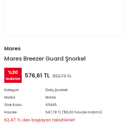
Mares
Mares Breezer Guard Şnorkel
%30
576,61 TL
823,73 TL
indirim
Kategori
Dalış Şnorkeli
Marka
Mares
Stok Kodu
411445
Havale
547,78 TL (%5,00 havale indirimi)
62,47 TL den başlayan taksitlerle!!