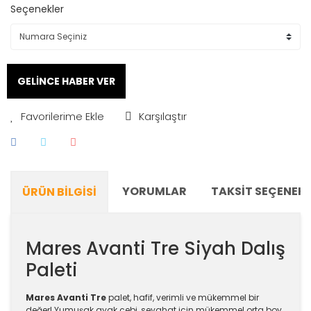
Seçenekler
GELİNCE HABER VER
Karşılaştır
YORUMLAR
TAKSIT SEÇENEKL
ÜRÜN BILGISI
Mares Avanti Tre Siyah Dalış
Paleti
Mares Avanti Tre
palet, hafif, verimli ve mükemmel bir
değer! Yumuşak ayak cebi, seyahat için mükemmel orta boy