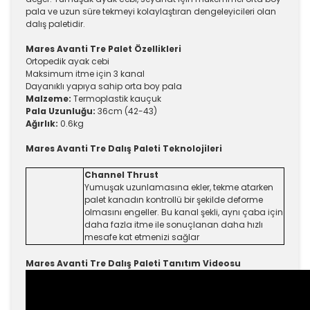
pala ve uzun süre tekmeyi kolaylaştıran dengeleyicileri olan
dalış paletidir.
Mares Avanti Tre Palet Özellikleri
Ortopedik ayak cebi
Maksimum itme için 3 kanal
Dayanıklı yapıya sahip orta boy pala
Malzeme:
Termoplastik kauçuk
Pala Uzunluğu:
36cm (42-43)
Ağırlık:
0.6kg
Mares Avanti Tre Dalış Paleti Teknolojileri
Channel Thrust
Yumuşak uzunlamasına ekler, tekme atarken
palet kanadın kontrollü bir şekilde deforme
olmasını engeller. Bu kanal şekli, aynı çaba için
daha fazla itme ile sonuçlanan daha hızlı
mesafe kat etmenizi sağlar
Mares Avanti Tre Dalış Paleti Tanıtım Videosu