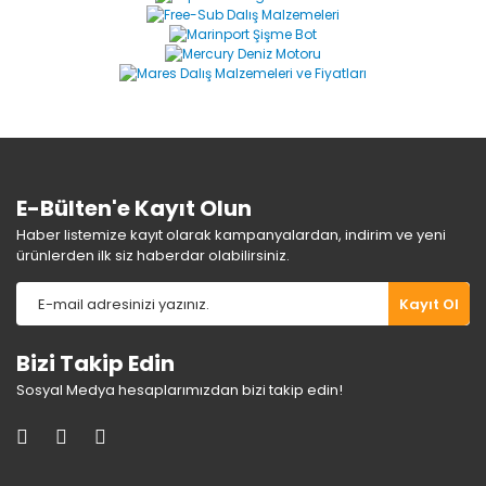
Yorum Yaz
Ürün resmi kalitesiz, bozuk veya görüntülenemiyor.
Ürün açıklamasında eksik bilgiler bulunuyor.
Ürün bilgilerinde hatalar bulunuyor.
Ürün fiyatı diğer sitelerden daha pahalı.
Bu ürüne benzer farklı alternatifler olmalı.
E-Bülten'e Kayıt Olun
Haber listemize kayıt olarak kampanyalardan, indirim ve yeni
ürünlerden ilk siz haberdar olabilirsiniz.
Gönder
Kayıt Ol
Bizi Takip Edin
Sosyal Medya hesaplarımızdan bizi takip edin!