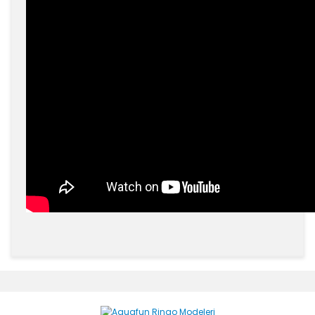
Bu ürünün fiyat bilgisi, resim, ürün açıklamalarında ve
diğer konularda yetersiz gördüğünüz noktaları öneri
Bu ürüne ilk yorumu siz yapın!
formunu kullanarak tarafımıza iletebilirsiniz.
Görüş ve önerileriniz için teşekkür ederiz.