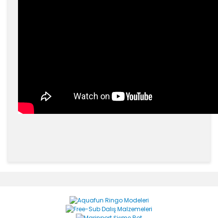
Bu ürünün fiyat bilgisi, resim, ürün açıklamalarında ve
diğer konularda yetersiz gördüğünüz noktaları öneri
Bu ürüne ilk yorumu siz yapın!
formunu kullanarak tarafımıza iletebilirsiniz.
Görüş ve önerileriniz için teşekkür ederiz.
Yorum Yaz
Ürün resmi kalitesiz, bozuk veya görüntülenemiyor.