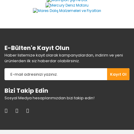
Ürün açıklamasında eksik bilgiler bulunuyor.
Ürün bilgilerinde hatalar bulunuyor.
Ürün fiyatı diğer sitelerden daha pahalı.
Bu ürüne benzer farklı alternatifler olmalı.
E-Bülten'e Kayıt Olun
Haber listemize kayıt olarak kampanyalardan, indirim ve yeni
ürünlerden ilk siz haberdar olabilirsiniz.
Gönder
Kayıt Ol
Bizi Takip Edin
Sosyal Medya hesaplarımızdan bizi takip edin!