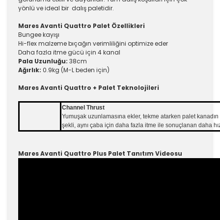
yönlü ve ideal bir dalış paletidir.
Mares Avanti Quattro Palet Özellikleri
Bungee kayışı
Hi-flex malzeme bıçağın verimliliğini optimize eder
Daha fazla itme gücü için 4 kanal
Pala Uzunluğu:
38cm
Ağırlık:
0.9kg (M-L beden için)
Mares Avanti Quattro + Palet Teknolojileri
Channel Thrust
Yumuşak uzunlamasına ekler, tekme atarken palet kanadın ko
şekli, aynı çaba için daha fazla itme ile sonuçlanan daha hı
Mares Avanti Quattro Plus Palet Tanıtım Videosu