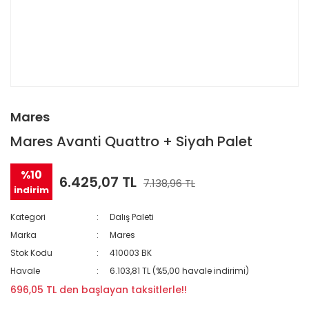
Mares
Mares Avanti Quattro + Siyah Palet
%10
6.425,07 TL
7.138,96 TL
indirim
Kategori
Dalış Paleti
Marka
Mares
Stok Kodu
410003 BK
Havale
6.103,81 TL (%5,00 havale indirimi)
696,05 TL den başlayan taksitlerle!!