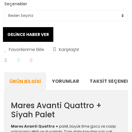
Seçenekler
GELİNCE HABER VER
Karşılaştır
YORUMLAR
TAKSIT SEÇENEKL
ÜRÜN BILGISI
Mares Avanti Quattro +
Siyah Palet
Mares Avanti Quattro +
palet, büyük itme gücü ve cazip
görünümü etkili ve duyarlıdır. Tüm dalış koşulları için çok