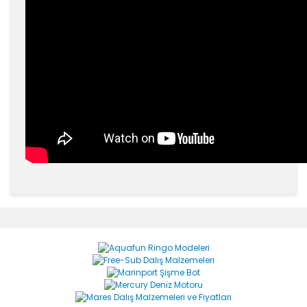
Bu ürünün fiyat bilgisi, resim, ürün açıklamalarında ve
diğer konularda yetersiz gördüğünüz noktaları öneri
Bu ürüne ilk yorumu siz yapın!
formunu kullanarak tarafımıza iletebilirsiniz.
Görüş ve önerileriniz için teşekkür ederiz.
Yorum Yaz
Ürün resmi kalitesiz, bozuk veya görüntülenemiyor.
Ürün açıklamasında eksik bilgiler bulunuyor.
Ürün bilgilerinde hatalar bulunuyor.