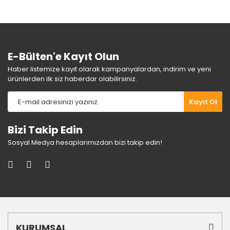
Ürün fiyatı diğer sitelerden daha pahalı.
Bu ürüne benzer farklı alternatifler olmalı.
E-Bülten'e Kayıt Olun
Haber listemize kayıt olarak kampanyalardan, indirim ve yeni
ürünlerden ilk siz haberdar olabilirsiniz.
Gönder
Kayıt Ol
Bizi Takip Edin
Sosyal Medya hesaplarımızdan bizi takip edin!
KURUMSAL