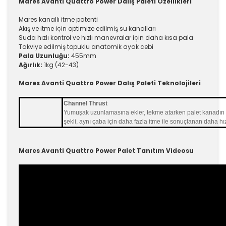
Mares Avanti Quattro Power Dalış Paleti Özellikleri
Mares kanallı itme patenti
Akış ve itme için optimize edilmiş su kanalları
Suda hızlı kontrol ve hızlı manevralar için daha kısa pala
Takviye edilmiş topuklu anatomik ayak cebi
Pala Uzunluğu:
455mm
Ağırlık:
1kg (42-43)
Mares Avanti Quattro Power Dalış Paleti Teknolojileri
Channel Thrust
Yumuşak uzunlamasına ekler, tekme atarken palet kanadın ko
şekli, aynı çaba için daha fazla itme ile sonuçlanan daha hı
Mares Avanti Quattro Power Palet Tanıtım Videosu