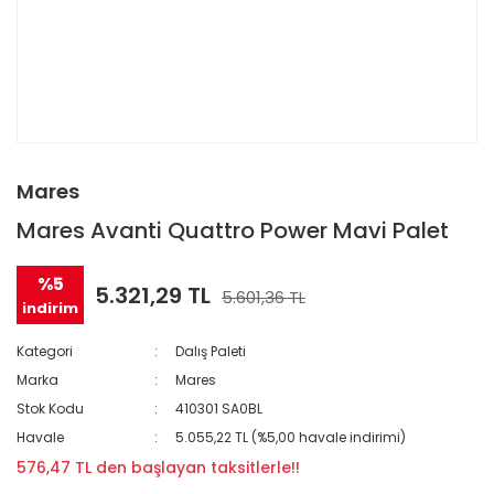
Mares
Mares Avanti Quattro Power Mavi Palet
%5
5.321,29 TL
5.601,36 TL
indirim
Kategori
Dalış Paleti
Marka
Mares
Stok Kodu
410301 SA0BL
Havale
5.055,22 TL (%5,00 havale indirimi)
576,47 TL den başlayan taksitlerle!!