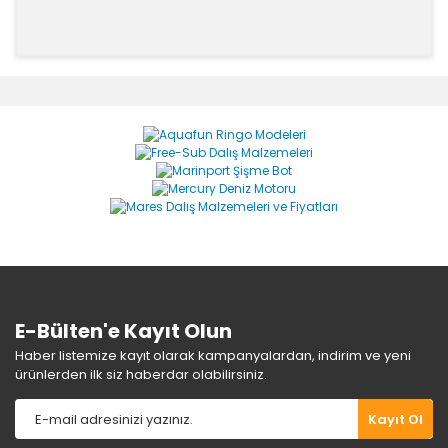
Bu ürünün fiyat bilgisi, resim, ürün açıklamalarında ve
diğer konularda yetersiz gördüğünüz noktaları öneri
Bu ürüne ilk yorumu siz yapın!
formunu kullanarak tarafımıza iletebilirsiniz.
Görüş ve önerileriniz için teşekkür ederiz.
Yorum Yaz
Ürün resmi kalitesiz, bozuk veya görüntülenemiyor.
Ürün açıklamasında eksik bilgiler bulunuyor.
Ürün bilgilerinde hatalar bulunuyor.
Ürün fiyatı diğer sitelerden daha pahalı.
Bu ürüne benzer farklı alternatifler olmalı.
E-Bülten'e Kayıt Olun
Haber listemize kayıt olarak kampanyalardan, indirim ve yeni
ürünlerden ilk siz haberdar olabilirsiniz.
Gönder
Kayıt Ol