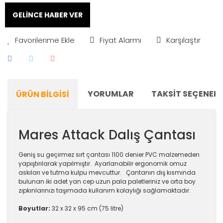
GELİNCE HABER VER
Fiyat Alarmı
Karşılaştır
YORUMLAR
TAKSIT SEÇENEKL
ÜRÜN BILGISI
Mares Attack Dalış Çantası
Geniş su geçirmez sırt çantası 1100 denier PVC malzemeden
yapıştırılarak yapılmıştır. Ayarlanabilir ergonomik omuz
askıları ve tutma kulpu mevcuttur. Çantanın dış kısmında
bulunan iki adet yan cep uzun pala paletleriniz ve orta boy
zıpkınlarınızı taşımada kullanım kolaylığı sağlamaktadır.
Boyutlar:
32 x 32 x 95 cm (75 litre)