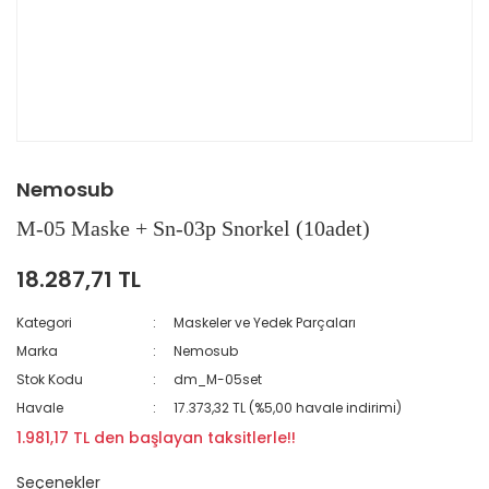
Nemosub
M-05 Maske + Sn-03p Snorkel (10adet)
18.287,71 TL
Kategori
Maskeler ve Yedek Parçaları
Marka
Nemosub
Stok Kodu
dm_M-05set
Havale
17.373,32 TL (%5,00 havale indirimi)
1.981,17 TL den başlayan taksitlerle!!
Seçenekler