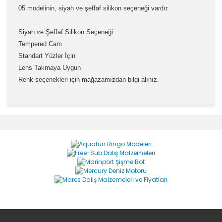
05 modelinin, siyah ve şeffaf silikon seçeneği vardır.
Siyah ve Şeffaf Silikon Seçeneği
Tempered Cam
Standart Yüzler İçin
Lens Takmaya Uygun
Renk seçenekleri için mağazamızdan bilgi alınız.
Bu ürünün fiyat bilgisi, resim, ürün açıklamalarında ve
diğer konularda yetersiz gördüğünüz noktaları öneri
Bu ürüne ilk yorumu siz yapın!
formunu kullanarak tarafımıza iletebilirsiniz.
Görüş ve önerileriniz için teşekkür ederiz.
Yorum Yaz
Ürün resmi kalitesiz, bozuk veya görüntülenemiyor.
Ürün açıklamasında eksik bilgiler bulunuyor.
Ürün bilgilerinde hatalar bulunuyor.
Ürün fiyatı diğer sitelerden daha pahalı.
Bu ürüne benzer farklı alternatifler olmalı.