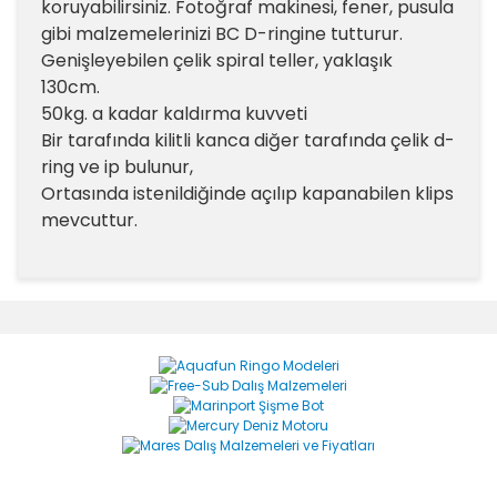
koruyabilirsiniz. Fotoğraf makinesi, fener, pusula
gibi malzemelerinizi BC D-ringine tutturur.
Genişleyebilen çelik spiral teller, yaklaşık
130cm.
50kg. a kadar kaldırma kuvveti
Bir tarafında kilitli kanca diğer tarafında çelik d-
ring ve ip bulunur,
Ortasında istenildiğinde açılıp kapanabilen klips
mevcuttur.
Bu ürünün fiyat bilgisi, resim, ürün açıklamalarında ve
diğer konularda yetersiz gördüğünüz noktaları öneri
Bu ürüne ilk yorumu siz yapın!
formunu kullanarak tarafımıza iletebilirsiniz.
Görüş ve önerileriniz için teşekkür ederiz.
Yorum Yaz
Ürün resmi kalitesiz, bozuk veya görüntülenemiyor.
Ürün açıklamasında eksik bilgiler bulunuyor.
Ürün bilgilerinde hatalar bulunuyor.
Ürün fiyatı diğer sitelerden daha pahalı.