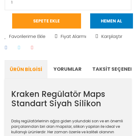
SEPETE EKLE
HEMEN AL
Fiyat Alarmı
Karşılaştır
YORUMLAR
TAKSIT SEÇENEKL
ÜRÜN BILGISI
Kraken Regülatör Maps
Standart Siyah Silikon
Dalış regülatörlerinin ağza giden yolundaki son ve en önemli
parçalarından biri olan mapslar, silikon yapıları ile ideal ve
kullanışlı ürünlerdir. Her zaman özenle ve kaliteli olanının