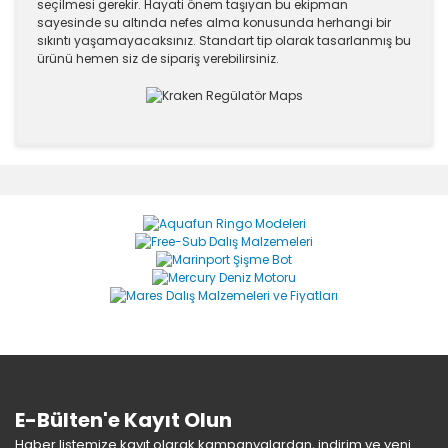
seçilmesi gerekir. Hayati önem taşıyan bu ekipman
sayesinde su altında nefes alma konusunda herhangi bir
sıkıntı yaşamayacaksınız. Standart tip olarak tasarlanmış bu
ürünü hemen siz de sipariş verebilirsiniz.
Bu ürünün fiyat bilgisi, resim, ürün açıklamalarında ve
diğer konularda yetersiz gördüğünüz noktaları öneri
Bu ürüne ilk yorumu siz yapın!
formunu kullanarak tarafımıza iletebilirsiniz.
Görüş ve önerileriniz için teşekkür ederiz.
Yorum Yaz
Ürün resmi kalitesiz, bozuk veya görüntülenemiyor.
Ürün açıklamasında eksik bilgiler bulunuyor.
Ürün bilgilerinde hatalar bulunuyor.
Ürün fiyatı diğer sitelerden daha pahalı.
Bu ürüne benzer farklı alternatifler olmalı.
E-Bülten'e Kayıt Olun
Haber listemize kayıt olarak kampanyalardan, indirim ve yeni