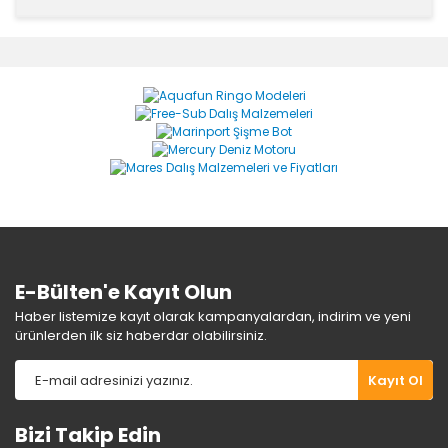
Bu ürünün fiyat bilgisi, resim, ürün açıklamalarında ve
diğer konularda yetersiz gördüğünüz noktaları öneri
Bu ürüne ilk yorumu siz yapın!
formunu kullanarak tarafımıza iletebilirsiniz.
Görüş ve önerileriniz için teşekkür ederiz.
Yorum Yaz
Ürün resmi kalitesiz, bozuk veya görüntülenemiyor.
Ürün açıklamasında eksik bilgiler bulunuyor.
Ürün bilgilerinde hatalar bulunuyor.
Ürün fiyatı diğer sitelerden daha pahalı.
Bu ürüne benzer farklı alternatifler olmalı.
E-Bülten'e Kayıt Olun
Haber listemize kayıt olarak kampanyalardan, indirim ve yeni
ürünlerden ilk siz haberdar olabilirsiniz.
Gönder
Kayıt Ol
Bizi Takip Edin