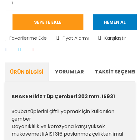
SEPETE EKLE
HEMEN AL
Fiyat Alarmı
Karşılaştır
YORUMLAR
TAKSIT SEÇENEKL
ÜRÜN BILGISI
KRAKEN İkiz Tüp Çemberi 203 mm. 15931
Scuba tüplerini çiftli yapmak için kullanılan
çember
Dayanıklılık ve korozyana karşı yüksek
mukavemetli AISI 316 paslanmaz çelikten imal