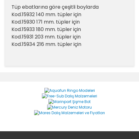
Tüp ebatlarına göre çeşitli boylarda
Kod.15932 140 mm. tüpler için
Kod.15930 171 mm. tüpler için
Kod.15933 180 mm. tüpler için
Kod.15931 203 mm. tüpler için
Kod.15934 216 mm. tüpler için
Bu ürünün fiyat bilgisi, resim, ürün açıklamalarında ve
diğer konularda yetersiz gördüğünüz noktaları öneri
Bu ürüne ilk yorumu siz yapın!
formunu kullanarak tarafımıza iletebilirsiniz.
Görüş ve önerileriniz için teşekkür ederiz.
Yorum Yaz
Ürün resmi kalitesiz, bozuk veya görüntülenemiyor.
Ürün açıklamasında eksik bilgiler bulunuyor.
Ürün bilgilerinde hatalar bulunuyor.
Ürün fiyatı diğer sitelerden daha pahalı.
Bu ürüne benzer farklı alternatifler olmalı.