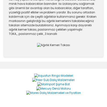
minik hava kabarcıkları barındırır. Isı izolasyonu sağlamak
gibi önemli bir avantajı olan bu kabarcıklar, diğer taraftan,
yüzerliği pozitif etkiler ve problem yaratır. Bu sorunu ortadan
kaldırmak için de çeşitli ağırlıklar kullanmanız gerekir. Kraken
markasının geliştirdiği bu ağırlık kemerlerini takabileceğiniz
tokaları sitemizde bulabilirsiniz. Aşınmaya karşı dayanıklı
ağırlık kemer tokası, paslanmaz çelikten yapılmıştır.
TOKA, , paslanmaz çelik , 3 kanallı
Bu ürünün fiyat bilgisi, resim, ürün açıklamalarında ve
diğer konularda yetersiz gördüğünüz noktaları öneri
Bu ürüne ilk yorumu siz yapın!
formunu kullanarak tarafımıza iletebilirsiniz.
Görüş ve önerileriniz için teşekkür ederiz.
Yorum Yaz
Ürün resmi kalitesiz, bozuk veya görüntülenemiyor.
Ürün açıklamasında eksik bilgiler bulunuyor.
Ürün bilgilerinde hatalar bulunuyor.
Ürün fiyatı diğer sitelerden daha pahalı.