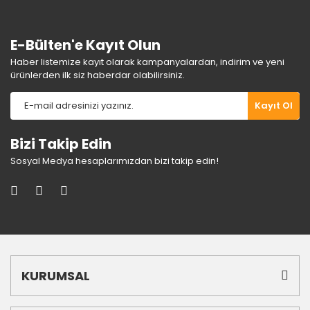
Bu ürüne benzer farklı alternatifler olmalı.
E-Bülten'e Kayıt Olun
Haber listemize kayıt olarak kampanyalardan, indirim ve yeni
ürünlerden ilk siz haberdar olabilirsiniz.
Gönder
Kayıt Ol
Bizi Takip Edin
Sosyal Medya hesaplarımızdan bizi takip edin!
KURUMSAL