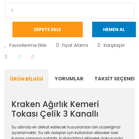
SEPETE EKLE
HEMEN AL
Fiyat Alarmı
Karşılaştır
YORUMLAR
TAKSIT SEÇENEKL
ÜRÜN BILGISI
Kraken Ağırlık Kemeri
Tokası Çelik 3 Kanallı
Su altında en dikkat edilecek hususlardan biri yüzerliğinizi
ayarlamaktır. Su altı dalışları için kullanılan elbiseler özel
kumaş yapısına sahiptir. Kullandığınız elbiseler dokusunda,