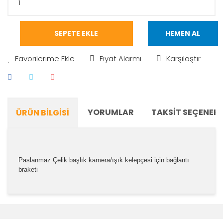
SEPETE EKLE
HEMEN AL
Fiyat Alarmı
Karşılaştır
YORUMLAR
TAKSIT SEÇENEKL
ÜRÜN BILGISI
Paslanmaz Çelik başlık kamera/ışık kelepçesi için bağlantı
braketi
Bu ürünün fiyat bilgisi, resim, ürün açıklamalarında ve
diğer konularda yetersiz gördüğünüz noktaları öneri
Bu ürüne ilk yorumu siz yapın!
formunu kullanarak tarafımıza iletebilirsiniz.