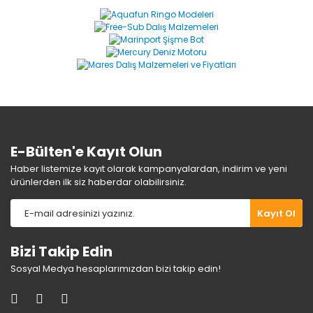
Görüş ve önerileriniz için teşekkür ederiz.
Yorum Yaz
Ürün resmi kalitesiz, bozuk veya görüntülenemiyor.
Ürün açıklamasında eksik bilgiler bulunuyor.
Ürün bilgilerinde hatalar bulunuyor.
Ürün fiyatı diğer sitelerden daha pahalı.
Bu ürüne benzer farklı alternatifler olmalı.
E-Bülten'e Kayıt Olun
Haber listemize kayıt olarak kampanyalardan, indirim ve yeni
ürünlerden ilk siz haberdar olabilirsiniz.
Gönder
Kayıt Ol
Bizi Takip Edin
Sosyal Medya hesaplarımızdan bizi takip edin!