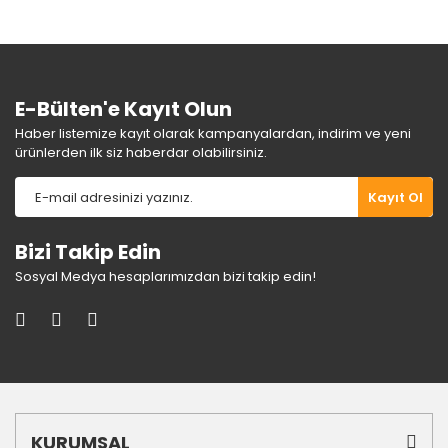
Ürün fiyatı diğer sitelerden daha pahalı.
Bu ürüne benzer farklı alternatifler olmalı.
E-Bülten'e Kayıt Olun
Haber listemize kayıt olarak kampanyalardan, indirim ve yeni
ürünlerden ilk siz haberdar olabilirsiniz.
Gönder
Kayıt Ol
Bizi Takip Edin
Sosyal Medya hesaplarımızdan bizi takip edin!
KURUMSAL