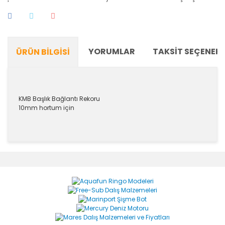
YORUMLAR
TAKSIT SEÇENEKL
ÜRÜN BILGISI
KMB Başlık Bağlantı Rekoru
10mm hortum için
Bu ürünün fiyat bilgisi, resim, ürün açıklamalarında ve
diğer konularda yetersiz gördüğünüz noktaları öneri
Bu ürüne ilk yorumu siz yapın!
formunu kullanarak tarafımıza iletebilirsiniz.
Görüş ve önerileriniz için teşekkür ederiz.
Yorum Yaz
Ürün resmi kalitesiz, bozuk veya görüntülenemiyor.
Ürün açıklamasında eksik bilgiler bulunuyor.
Ürün bilgilerinde hatalar bulunuyor.