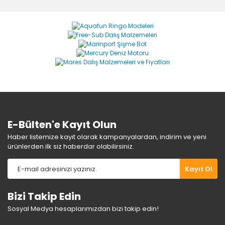
Bu ürüne ilk yorumu siz yapın!
formunu kullanarak tarafımıza iletebilirsiniz.
Görüş ve önerileriniz için teşekkür ederiz.
Yorum Yaz
Ürün resmi kalitesiz, bozuk veya görüntülenemiyor.
Ürün açıklamasında eksik bilgiler bulunuyor.
Ürün bilgilerinde hatalar bulunuyor.
Ürün fiyatı diğer sitelerden daha pahalı.
Bu ürüne benzer farklı alternatifler olmalı.
E-Bülten'e Kayıt Olun
Haber listemize kayıt olarak kampanyalardan, indirim ve yeni
ürünlerden ilk siz haberdar olabilirsiniz.
Gönder
Kayıt Ol
Bizi Takip Edin
Sosyal Medya hesaplarımızdan bizi takip edin!