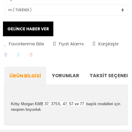
GELİNCE HABER VER
Fiyat Alarmı
Karşılaştır
YORUMLAR
TAKSIT SEÇENEKL
ÜRÜN BILGISI
Kirby Morgan KMB
37, 37SS, 47, 57 ve 77
başlık modelleri için
neopren boyunluk.
Bu ürünün fiyat bilgisi, resim, ürün açıklamalarında ve
diğer konularda yetersiz gördüğünüz noktaları öneri