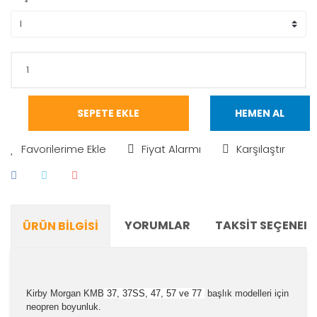
SEPETE EKLE
HEMEN AL
Fiyat Alarmı
Karşılaştır
YORUMLAR
TAKSIT SEÇENEKL
ÜRÜN BILGISI
Kirby Morgan KMB
37, 37SS, 47, 57 ve 77
başlık modelleri için
neopren boyunluk.