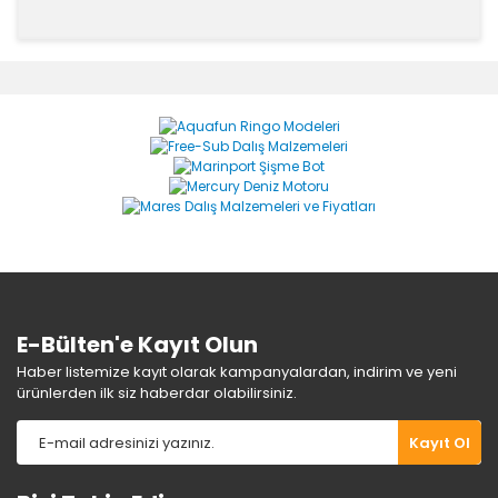
Bu ürünün fiyat bilgisi, resim, ürün açıklamalarında ve
diğer konularda yetersiz gördüğünüz noktaları öneri
Bu ürüne ilk yorumu siz yapın!
formunu kullanarak tarafımıza iletebilirsiniz.
Görüş ve önerileriniz için teşekkür ederiz.
Yorum Yaz
Ürün resmi kalitesiz, bozuk veya görüntülenemiyor.
Ürün açıklamasında eksik bilgiler bulunuyor.
Ürün bilgilerinde hatalar bulunuyor.
Ürün fiyatı diğer sitelerden daha pahalı.
Bu ürüne benzer farklı alternatifler olmalı.
E-Bülten'e Kayıt Olun
Haber listemize kayıt olarak kampanyalardan, indirim ve yeni
ürünlerden ilk siz haberdar olabilirsiniz.
Gönder
Kayıt Ol