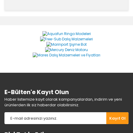
Bu ürünün fiyat bilgisi, resim, ürün açıklamalarında ve
diğer konularda yetersiz gördüğünüz noktaları öneri
Bu ürüne ilk yorumu siz yapın!
formunu kullanarak tarafımıza iletebilirsiniz.
Görüş ve önerileriniz için teşekkür ederiz.
Yorum Yaz
Ürün resmi kalitesiz, bozuk veya görüntülenemiyor.
Ürün açıklamasında eksik bilgiler bulunuyor.
Ürün bilgilerinde hatalar bulunuyor.
Ürün fiyatı diğer sitelerden daha pahalı.
Bu ürüne benzer farklı alternatifler olmalı.
E-Bülten'e Kayıt Olun
Haber listemize kayıt olarak kampanyalardan, indirim ve yeni
ürünlerden ilk siz haberdar olabilirsiniz.
Gönder
Kayıt Ol