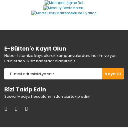
Ürün resmi kalitesiz, bozuk veya görüntülenemiyor.
Ürün açıklamasında eksik bilgiler bulunuyor.
Ürün bilgilerinde hatalar bulunuyor.
Ürün fiyatı diğer sitelerden daha pahalı.
Bu ürüne benzer farklı alternatifler olmalı.
E-Bülten'e Kayıt Olun
Haber listemize kayıt olarak kampanyalardan, indirim ve yeni
ürünlerden ilk siz haberdar olabilirsiniz.
Gönder
Kayıt Ol
Bizi Takip Edin
Sosyal Medya hesaplarımızdan bizi takip edin!