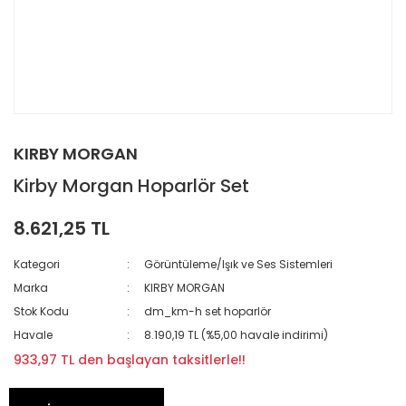
KIRBY MORGAN
Kirby Morgan Hoparlör Set
8.621,25 TL
Kategori
Görüntüleme/Işık ve Ses Sistemleri
Marka
KIRBY MORGAN
Stok Kodu
dm_km-h set hoparlör
Havale
8.190,19 TL (%5,00 havale indirimi)
933,97 TL den başlayan taksitlerle!!