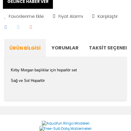
GELİNCE HABER VER
Fiyat Alarmı
Karşılaştır
YORUMLAR
TAKSIT SEÇENEKL
ÜRÜN BILGISI
Kirby Morgan başlıklar için hoparlör set
Sağ ve Sol Hoparlör
Bu ürünün fiyat bilgisi, resim, ürün açıklamalarında ve
diğer konularda yetersiz gördüğünüz noktaları öneri
Bu ürüne ilk yorumu siz yapın!
formunu kullanarak tarafımıza iletebilirsiniz.
Görüş ve önerileriniz için teşekkür ederiz.
Yorum Yaz