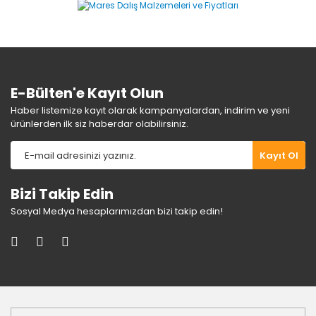
Ürün bilgilerinde hatalar bulunuyor.
Ürün fiyatı diğer sitelerden daha pahalı.
Bu ürüne benzer farklı alternatifler olmalı.
E-Bülten'e Kayıt Olun
Haber listemize kayıt olarak kampanyalardan, indirim ve yeni
ürünlerden ilk siz haberdar olabilirsiniz.
Gönder
Kayıt Ol
Bizi Takip Edin
Sosyal Medya hesaplarımızdan bizi takip edin!