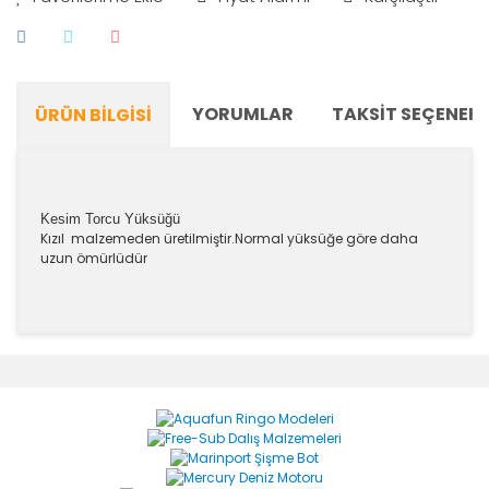
YORUMLAR
TAKSIT SEÇENEKL
ÜRÜN BILGISI
Kesim Torcu Yüksüğü
Kızıl malzemeden üretilmiştir.Normal yüksüğe göre daha
uzun ömürlüdür
Bu ürünün fiyat bilgisi, resim, ürün açıklamalarında ve
diğer konularda yetersiz gördüğünüz noktaları öneri
Bu ürüne ilk yorumu siz yapın!
formunu kullanarak tarafımıza iletebilirsiniz.
Görüş ve önerileriniz için teşekkür ederiz.
Yorum Yaz
Ürün resmi kalitesiz, bozuk veya görüntülenemiyor.
Ürün açıklamasında eksik bilgiler bulunuyor.