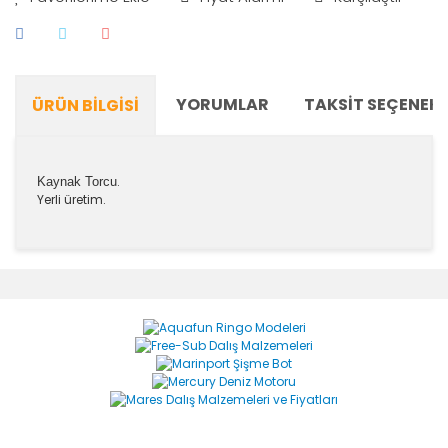
YORUMLAR
TAKSIT SEÇENEKL
ÜRÜN BILGISI
.
Kaynak Torcu
Yerli üretim.
Bu ürünün fiyat bilgisi, resim, ürün açıklamalarında ve
diğer konularda yetersiz gördüğünüz noktaları öneri
Bu ürüne ilk yorumu siz yapın!
formunu kullanarak tarafımıza iletebilirsiniz.
Görüş ve önerileriniz için teşekkür ederiz.
Yorum Yaz
Ürün resmi kalitesiz, bozuk veya görüntülenemiyor.
Ürün açıklamasında eksik bilgiler bulunuyor.
Ürün bilgilerinde hatalar bulunuyor.
Ürün fiyatı diğer sitelerden daha pahalı.