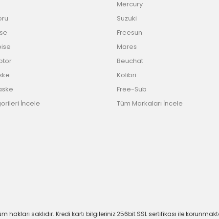
Mercury
oru
Suzuki
ise
Freesun
bise
Mares
Motor
Beuchat
ske
Kolibri
aske
Free-Sub
rileri İncele
Tüm Markaları İncele
m hakları saklıdır. Kredi kartı bilgileriniz 256bit SSL sertifikası ile korunmakt