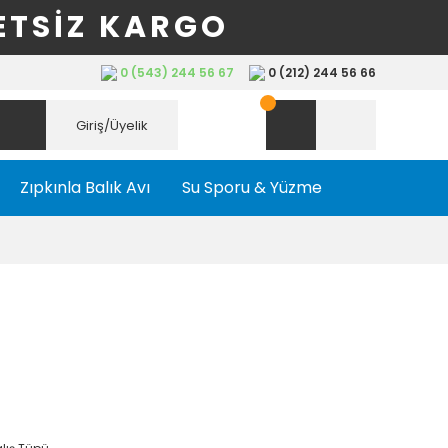
ETSİZ KARGO
0 (543) 244 56 67
0 (212) 244 56 66
Giriş/Üyelik
Zıpkınla Balık Avı
Su Sporu & Yüzme