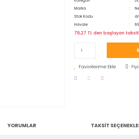
Kategori
Da
Marka
N
Stok Kodu
d
Havale
69
79,27 TL den başlayan taksitl
S
Fiy
YORUMLAR
TAKSIT SEÇENEKLE