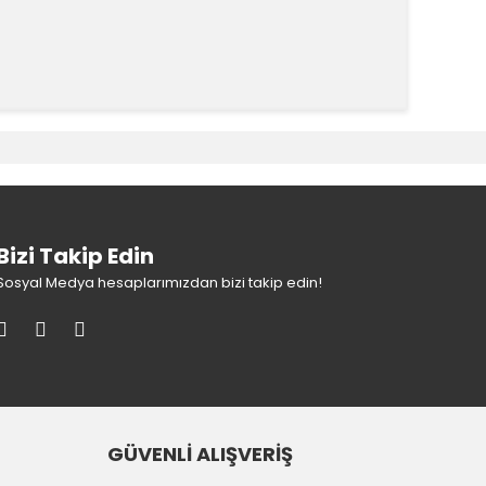
k tarafımıza iletebilirsiniz.
Bizi Takip Edin
Sosyal Medya hesaplarımızdan bizi takip edin!
GÜVENLİ ALIŞVERİŞ