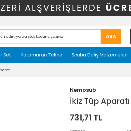
ÜZERİ ALŞVERİŞLERDE
ÜCR
ARA
r Set
Katamaran Tekne
Scuba Dalış Malzemeleri
Aparatı
Nemosub
İkiz Tüp Aparatı
731,71 TL