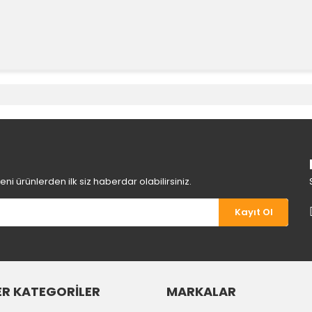
e diğer konularda yetersiz gördüğünüz noktaları öneri formunu kullanara
Bu ürüne ilk yorumu siz yapın!
Yorum Yaz
i ürünlerden ilk siz haberdar olabilirsiniz.
Kayıt Ol
R KATEGORİLER
MARKALAR
Gönder