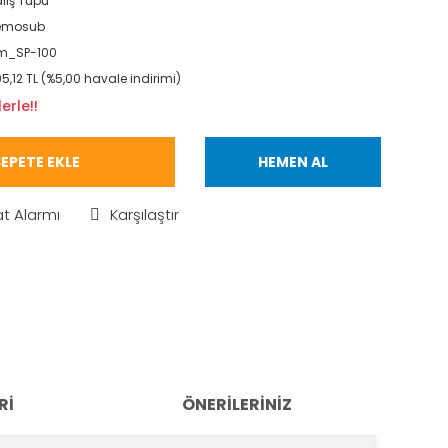
lış Tüpü
emosub
m_SP-100
5,12 TL (%5,00 havale indirimi)
erle!!
EPETE EKLE
HEMEN AL
at Alarmı
Karşılaştır
RI
ÖNERILERINIZ