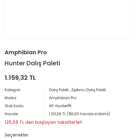
Amphibian Pro
Hunter Dalış Paleti
1.159,32 TL
Kategori
Dalış Paleti
,
Zıpkıncı Dalış Paleti
Marka
Amphibian Pro
Stok Kodu
AP-HunterPlt
Havale
1.101,36 TL (%5,00 havale indirimi)
125,59 TL den başlayan taksitlerle!!
Seçenekler