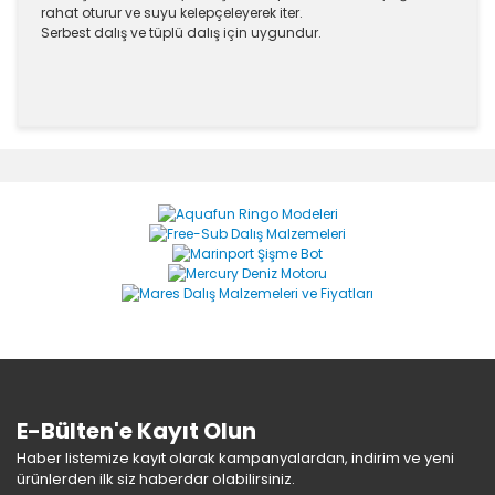
rahat oturur ve suyu kelepçeleyerek iter.
Serbest dalış ve tüplü dalış için uygundur.
Bu ürünün fiyat bilgisi, resim, ürün açıklamalarında ve
diğer konularda yetersiz gördüğünüz noktaları öneri
Bu ürüne ilk yorumu siz yapın!
formunu kullanarak tarafımıza iletebilirsiniz.
Görüş ve önerileriniz için teşekkür ederiz.
Yorum Yaz
Ürün resmi kalitesiz, bozuk veya görüntülenemiyor.
Ürün açıklamasında eksik bilgiler bulunuyor.
Ürün bilgilerinde hatalar bulunuyor.
Ürün fiyatı diğer sitelerden daha pahalı.
Bu ürüne benzer farklı alternatifler olmalı.
E-Bülten'e Kayıt Olun
Haber listemize kayıt olarak kampanyalardan, indirim ve yeni
ürünlerden ilk siz haberdar olabilirsiniz.