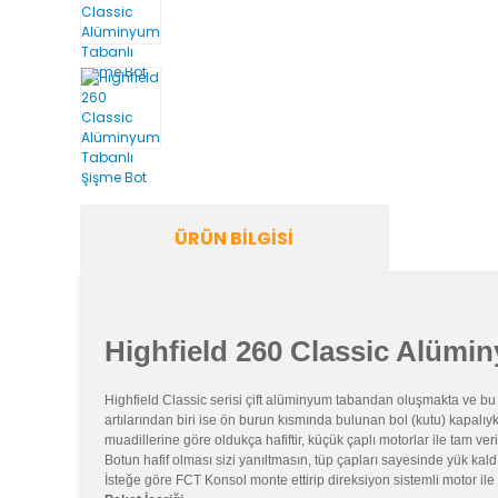
ÜRÜN BILGISI
Highfield 260 Classic Alümi
Highfield Classic serisi çift alüminyum tabandan oluşmakta ve bu 
artılarından biri ise ön burun kısmında bulunan bol (kutu) kapal
muadillerine göre oldukça hafiftir, küçük çaplı motorlar ile tam ve
Botun hafif olması sizi yanıltmasın, tüp çapları sayesinde yük kald
İsteğe göre FCT Konsol monte ettirip direksiyon sistemli motor ile