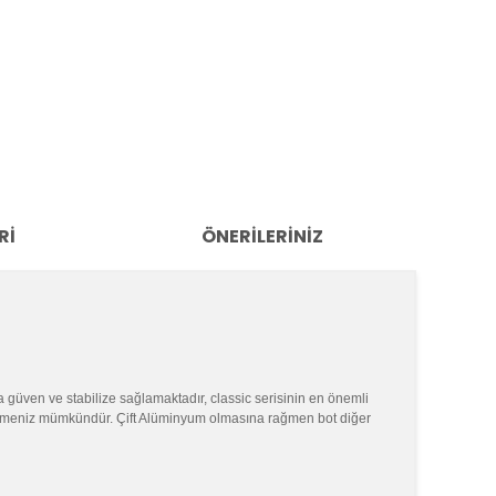
RI
ÖNERILERINIZ
 güven ve stabilize sağlamaktadır, classic serisinin en önemli
eştirmeniz mümkündür. Çift Alüminyum olmasına rağmen bot diğer