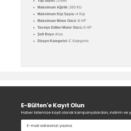
Tüp Sayısı :
3 Adet
Maksimum Ağırlık :
360 KG
Maksimum Kişi Sayısı :
4 Kişi
Maksimum Motor Gücü :
8 HP
Tavsiye Edilen Motor Gücü :
6 HP
Şaft Boyu :
Kısa
Dizayn Kategorisi :
C Kategorisi
Bu ürünün fiyat bilgisi, resim, ürün açıklamalarında v
Görüş ve önerileriniz için teşekkür ederiz.
Ürün resmi kalitesiz, bozuk veya görüntülenemiyor.
Ürün açıklamasında eksik bilgiler bulunuyor.
Ürün bilgilerinde hatalar bulunuyor.
E-Bülten'e Kayıt Olun
Ürün fiyatı diğer sitelerden daha pahalı.
Haber listemize kayıt olarak kampanyalardan, indirim ve yen
Bu ürüne benzer farklı alternatifler olmalı.