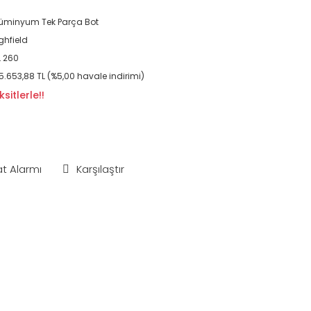
üminyum Tek Parça Bot
ghfield
 260
5.653,88 TL (%5,00 havale indirimi)
sitlerle!!
at Alarmı
Karşılaştır