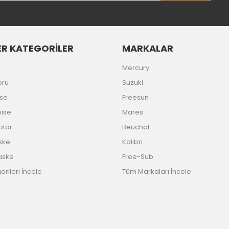
R KATEGORİLER
MARKALAR
Gönder
Mercury
oru
Suzuki
ise
Freesun
bise
Mares
Motor
Beuchat
ske
Kolibri
aske
Free-Sub
rileri İncele
Tüm Markaları İncele