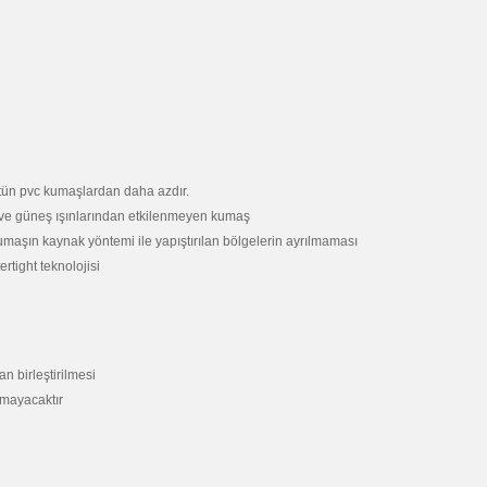
ütün pvc kumaşlardan daha azdır.
an ve güneş ışınlarından etkilenmeyen kumaş
kumaşın kaynak yöntemi ile yapıştırılan bölgelerin ayrılmaması
tight teknolojisi
n birleştirilmesi
lmayacaktır