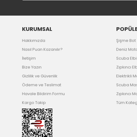
KURUMSAL
POPÜLE
Hakkımızda
Şişme Bot
Nasıl Puan Kazanılır?
Deniz Mot
İletişim
Scuba Elb
Bize Yazın
Zıpkıncı El
Gizlilik ve Güvenlik
Elektrikli 
Ödeme ve Teslimat
Scuba Ma
Havale Bildirim Formu
Zıpkıncı M
Kargo Takip
Tüm Katego