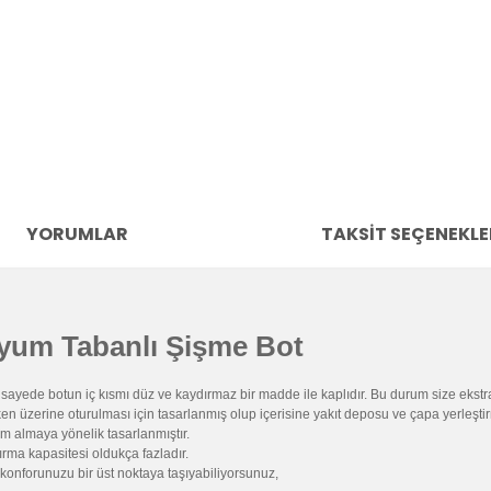
YORUMLAR
TAKSIT SEÇENEKLE
nyum Tabanlı Şişme Bot
sayede botun iç kısmı düz ve kaydırmaz bir madde ile kaplıdır. Bu durum size ekstra
ıyken üzerine oturulması için tasarlanmış olup içerisine yakıt deposu ve çapa yerl
rim almaya yönelik tasarlanmıştır.
ırma kapasitesi oldukça fazladır.
 konforunuzu bir üst noktaya taşıyabiliyorsunuz,