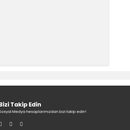
k tarafımıza iletebilirsiniz.
Bizi Takip Edin
Sosyal Medya hesaplarımızdan bizi takip edin!