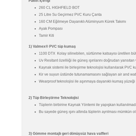
Paket İçeriği
260 CL HIGHFIELD BOT
25 Litre Su Geçirmez PVC Kuru Çanta
160 CM Eğilmeye Dayanıklı Alüminyum Kürek Takımı
Ayak Pompası
Tamir Kiti
1) Valmex® PVC tüp kumaş
1100 DTX Kolay silinebilen, sürtünme katsayısı üretilen b
Uv Resitant özelliiği ile güneş ışınlarını doğrudan yansıt
Kaynak sistemi ile birleşirme teknolojisi kullanılarak PVC 
Kir ve suyun üstünde tutunamamasını sağlayan air and water
Wearproof teknolojisi ile aşınmaya dayanıklı kumaş yüzeği
2) Tüp Birleştirme Teknolojisi
Tüplerin birbirine Kaynak Yöntemi ile yapışkan kullanılmada
Bu sayede güneş ışını altında tüplerin ayrılması mümkün o
3) Gömme montajlı geri dönüşsüz hava valfleri