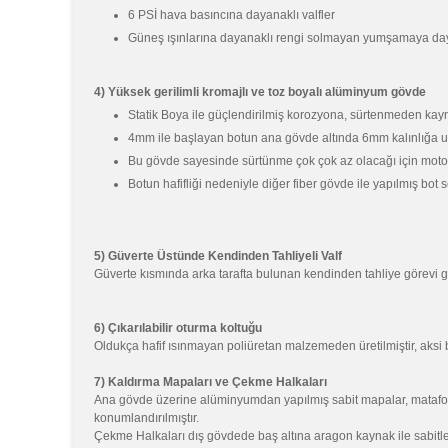
6 PSİ hava basıncına dayanaklı valfler
Güneş ışınlarına dayanaklı rengi solmayan yumşamaya dayan
4) Yüksek gerilimli kromajlı ve toz boyalı alüminyum gövde
Statik Boya ile güçlendirilmiş korozyona, sürtenmeden kayna
4mm ile başlayan botun ana gövde altında 6mm kalınlığa ula
Bu gövde sayesinde sürtünme çok çok az olacağı için motoru
Botun hafifliği nedeniyle diğer fiber gövde ile yapılmış bo
5) Güverte Üstünde Kendinden Tahliyeli Valf
Güverte kısmında arka tarafta bulunan kendinden tahliye görevi gö
6) Çıkarılabilir oturma koltuğu
Oldukça hafif ısınmayan poliüretan malzemeden üretilmiştir, aksi b
7) Kaldırma Mapaları ve Çekme Halkaları
Ana gövde üzerine alüminyumdan yapılmış sabit mapalar, matafora 
konumlandırılmıştır.
Çekme Halkaları dış gövdede baş altına aragon kaynak ile sabitle