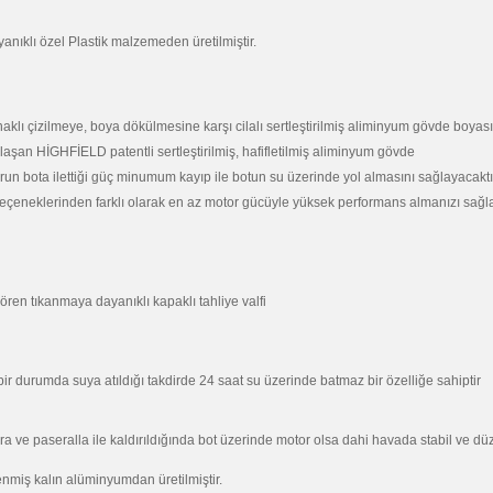
ıklı özel Plastik malzemeden üretilmiştir.
klı çizilmeye, boya dökülmesine karşı cilalı sertleştirilmiş aliminyum gövde boyası
şan HİGHFİELD patentli sertleştirilmiş, hafifletilmiş aliminyum gövde
n bota ilettiği güç minumum kayıp ile botun su üzerinde yol almasını sağlayacaktı
t seçeneklerinden farklı olarak en az motor gücüyle yüksek performans almanızı sağl
ren tıkanmaya dayanıklı kapaklı tahliye valfi
ir durumda suya atıldığı takdirde 24 saat su üzerinde batmaz bir özelliğe sahiptir
ve paseralla ile kaldırıldığında bot üzerinde motor olsa dahi havada stabil ve düz
nmiş kalın alüminyumdan üretilmiştir.