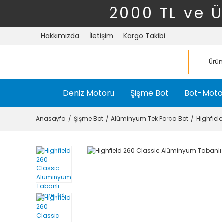
2000 TL ve 
Hakkımızda
İletişim
Kargo Takibi
Deniz Motoru
Şişme Bot
Bot-Moto
Anasayfa
Şişme Bot
Alüminyum Tek Parça Bot
Highfiel