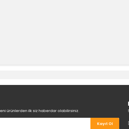
e diğer konularda yetersiz gördüğünüz noktaları öneri formunu kullanara
Bu ürüne ilk yorumu siz yapın!
Yorum Yaz
i ürünlerden ilk siz haberdar olabilirsiniz.
Kayıt Ol