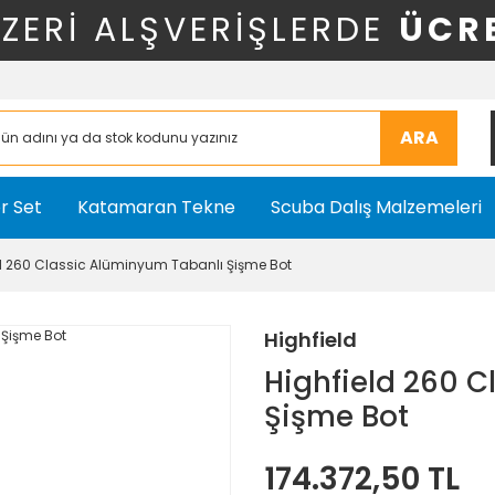
ÜZERİ ALŞVERİŞLERDE
ÜCR
ARA
r Set
Katamaran Tekne
Scuba Dalış Malzemeleri
d 260 Classic Alüminyum Tabanlı Şişme Bot
Highfield
Highfield 260 
Şişme Bot
174.372,50 TL