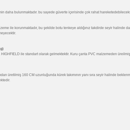
min daha bulunmaktadır. bu sayede güverte içerisinde çok rahat hareketedebileceks
lzeme ile korunmaktadır, bu şekilde botu tenkeye aldığınız takdirde seyir halinde
eyecektir.
ag)
ta HIGHFIELD ile standart olarak gelmektektir. Kuru çanta PVC malzemeden üreilmi
dan üretilmiş 160 CM uzunluğunda kürek takımının yanı sıra seyir halinde beklenm
ktedir.