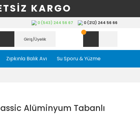
ETSİZ KARGO
0 (543) 244 56 67
0 (212) 244 56 66
Giriş/Üyelik
Zıpkınla Balık Avı
Su Sporu & Yüzme
Classic Alüminyum Tabanlı