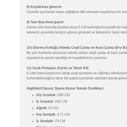
8) Kaydırmaz güverte
Güverte içerisinde insan sağlığına etki etmeyen kaydırmaz bir ze
9) Tam Boy Keel guard
Karina orta kısımda boydan boya 5 CM kalınlığında plastik bir ma
tekneniz arasında tampon görevi görecek ve teknenize zarar verm
10) Oturma Koltuğu Altında Cepli Çanta ve Kuru Çanta (Dry B
Bir çok markada aksesuar olarak satılan cepli çanta ve kuru çan
eşyalarınızı gönül rahatlığı ile koyabilirsiniz içerisine.
11) Ayak Pompası, Kürek ve Tamir Kiti
6 Litre hava basıncına sahip ayak pompası ve eğilmez alimünyum
kullanabileceğiniz tamir kiti paket içerisinde standart olarak gelme
Highfield Classic Şişme Botun Teknik Özellikleri
Dış Uzunluk :
260 CM
İç Uzunluk :
185 CM
Ağırlık :
52 KG
Dış Genişlik :
171 CM
İç Genişlik :
79 CM