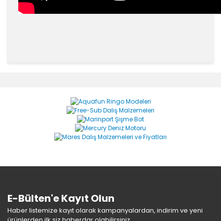
Bu ürünün fiyat bilgisi, resim, ürün açıklamalarında ve
diğer konularda yetersiz gördüğünüz noktaları öneri
Bu ürüne ilk yorumu siz yapın!
formunu kullanarak tarafımıza iletebilirsiniz.
Görüş ve önerileriniz için teşekkür ederiz.
Yorum Yaz
Ürün resmi kalitesiz, bozuk veya görüntülenemiyor.
Ürün açıklamasında eksik bilgiler bulunuyor.
Ürün bilgilerinde hatalar bulunuyor.
Ürün fiyatı diğer sitelerden daha pahalı.
Bu ürüne benzer farklı alternatifler olmalı.
E-Bülten'e Kayıt Olun
Haber listemize kayıt olarak kampanyalardan, indirim ve yeni
ürünlerden ilk siz haberdar olabilirsiniz.