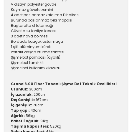
V dizayn polyester gövde
Kaymaz güverte zemini
4 adet paslanmaz kaldırma D halkası
Burunda paslanmaz çeki mapası
Baş tarafta el tutamağı
Güverte su tahliye tapası
3 adet hava bölmesi
Bordada kauçuk usturmaça
1 çift alüminyum kürek
Portatif ahşap oturma tahtası
Şişme bot pompası (ayaklı)
Şişme bot tamir kiti
Şişme bot kullanım kılavuzu
Grand 3.00 Fiber Tabanlı Şişme Bot Teknik Özellikleri
Uzunluk:
300cm
İç uzunluk:
200cm
Dış Genişlik:
167cm
İç genişlik:
78cm
Tüp çapı:
43cm
Ağırlık:
56kg
Paketli ağırlık:
91kg
Taşıma kapasitesi:
520kg
Yolcu kapasitesi:
4 kişi