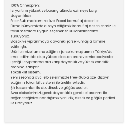
100% Cr neopren;
Isı yalıtımı yüksek ve basınç altında ezilmeye karşı
dayanıklıdır.
Free-Sub markamıza özel Expert kamuflaj desenler;
Firma bünyemizde dizayn ettiğimiz kamuflaj desenlerimiz ile
farklı meralara uygun seçenekleri kullanıcılarımıza
sunuyoruz.
Elastik ve yıpranmaya dayanıklı jarse kumaşla lamine
edilmiştir;
Ürünlerimize lamine ettiğimiz jarse kumaşlarımız Türkiye'de
imal edilmekte olup yüksek elastan oranı ve micropolyester
içeriği ile yıpranmalara karşı dayanıklı ve yüksek esneklik
oranına sahiptir.
Tokalı kilit sistemi;
Yeni sezonda avcı elbiselerimizde Free-Sub'a özel dizayn
ettiğimiz tokalı kilit sistemi ile üretilmektedir.
Şık tasarımları ile diz, dirsek ve göğüs pedleri;
Avcı elbiselerimizi, gerek dayanıklılık gerekse tasarımı ile
beğeneceğinize inandığımız yeni diz, dirsek ve göğüs pedleri
ile üretiyoruz
Bu ürünün fiyat bilgisi, resim, ürün açıklamalarında ve