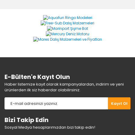
diğer konularda yetersiz gördüğünüz noktaları öneri
Bu ürüne ilk yorumu siz yapın!
formunu kullanarak tarafımıza iletebilirsiniz.
Görüş ve önerileriniz için teşekkür ederiz.
Yorum Yaz
Ürün resmi kalitesiz, bozuk veya görüntülenemiyor.
Ürün açıklamasında eksik bilgiler bulunuyor.
Ürün bilgilerinde hatalar bulunuyor.
Ürün fiyatı diğer sitelerden daha pahalı.
Bu ürüne benzer farklı alternatifler olmalı.
E-Bülten'e Kayıt Olun
Haber listemize kayıt olarak kampanyalardan, indirim ve yeni
ürünlerden ilk siz haberdar olabilirsiniz.
Gönder
Kayıt Ol
Bizi Takip Edin
Sosyal Medya hesaplarımızdan bizi takip edin!