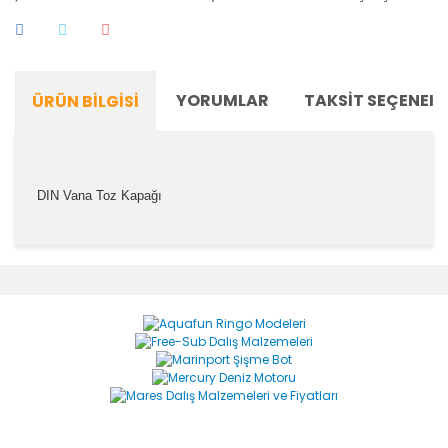
YORUMLAR
TAKSIT SEÇENEKL
ÜRÜN BILGISI
DIN Vana Toz Kapağı
Bu ürünün fiyat bilgisi, resim, ürün açıklamalarında ve
diğer konularda yetersiz gördüğünüz noktaları öneri
Bu ürüne ilk yorumu siz yapın!
formunu kullanarak tarafımıza iletebilirsiniz.
Görüş ve önerileriniz için teşekkür ederiz.
Yorum Yaz
Ürün resmi kalitesiz, bozuk veya görüntülenemiyor.
Ürün açıklamasında eksik bilgiler bulunuyor.
Ürün bilgilerinde hatalar bulunuyor.
Ürün fiyatı diğer sitelerden daha pahalı.