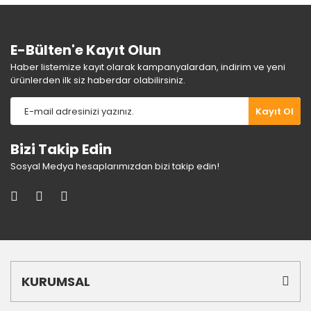
Bu ürüne benzer farklı alternatifler olmalı.
E-Bülten'e Kayıt Olun
Haber listemize kayıt olarak kampanyalardan, indirim ve yeni
ürünlerden ilk siz haberdar olabilirsiniz.
Gönder
Kayıt Ol
Bizi Takip Edin
Sosyal Medya hesaplarımızdan bizi takip edin!
KURUMSAL