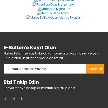
Yorum Yaz
Ürün resmi kalitesiz, bozuk veya görüntülenemiyor.
Ürün açıklamasında eksik bilgiler bulunuyor.
Ürün bilgilerinde hatalar bulunuyor.
Ürün fiyatı diğer sitelerden daha pahalı.
Bu ürüne benzer farklı alternatifler olmalı.
E-Bülten'e Kayıt Olun
Haber listemize kayıt olarak kampanyalardan, indirim ve yeni
ürünlerden ilk siz haberdar olabilirsiniz.
Gönder
Kayıt Ol
Bizi Takip Edin
Sosyal Medya hesaplarımızdan bizi takip edin!