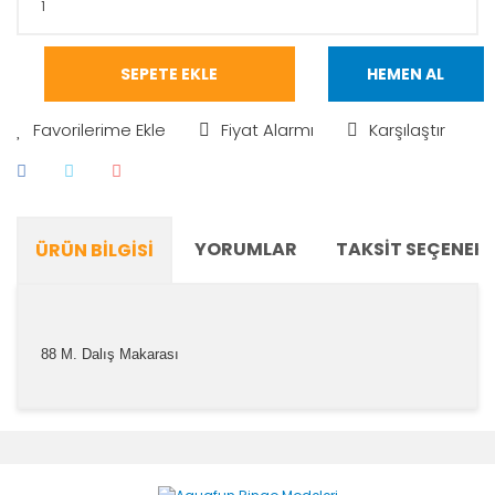
SEPETE EKLE
HEMEN AL
Fiyat Alarmı
Karşılaştır
YORUMLAR
TAKSIT SEÇENEKL
ÜRÜN BILGISI
88 M. Dalış Makarası
Bu ürünün fiyat bilgisi, resim, ürün açıklamalarında ve
diğer konularda yetersiz gördüğünüz noktaları öneri
Bu ürüne ilk yorumu siz yapın!
formunu kullanarak tarafımıza iletebilirsiniz.
Görüş ve önerileriniz için teşekkür ederiz.