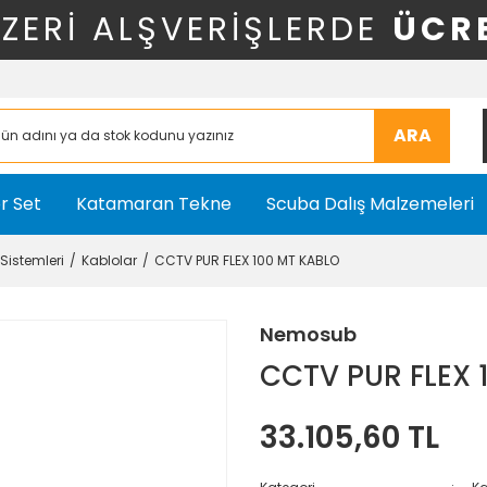
ÜZERİ ALŞVERİŞLERDE
ÜCR
ARA
r Set
Katamaran Tekne
Scuba Dalış Malzemeleri
Sistemleri
Kablolar
CCTV PUR FLEX 100 MT KABLO
Nemosub
CCTV PUR FLEX 
33.105,60 TL