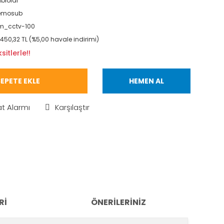
blolar
emosub
m_cctv-100
.450,32 TL (%5,00 havale indirimi)
itlerle!!
EPETE EKLE
HEMEN AL
at Alarmı
Karşılaştır
RI
ÖNERILERINIZ