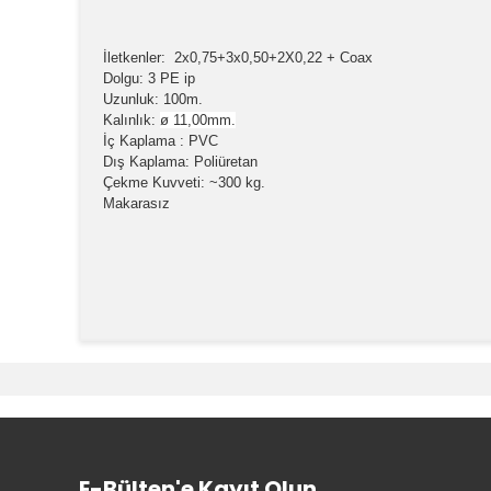
İletkenler: 2x0,75+3x0,50+2X0,22 + Coax
Dolgu: 3 PE ip
Uzunluk: 100m.
Kalınlık:
ø 11,00mm.
İç Kaplama : PVC
Dış Kaplama: Poliüretan
Çekme Kuvveti: ~300 kg.
Makarasız
Bu ürünün fiyat bilgisi, resim, ürün açıklamalarında v
Görüş ve önerileriniz için teşekkür ederiz.
Ürün resmi kalitesiz, bozuk veya görüntülenemiyor.
Ürün açıklamasında eksik bilgiler bulunuyor.
Ürün bilgilerinde hatalar bulunuyor.
E-Bülten'e Kayıt Olun