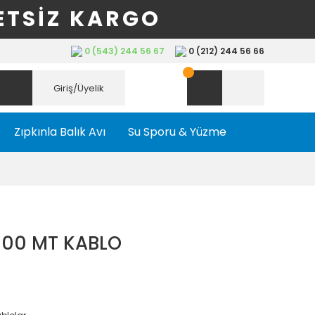
ETSİZ KARGO
0 (543) 244 56 67
0 (212) 244 56 66
Giriş/Üyelik
Zıpkınla Balık Avı
Su Sporu & Yüzme
100 MT KABLO