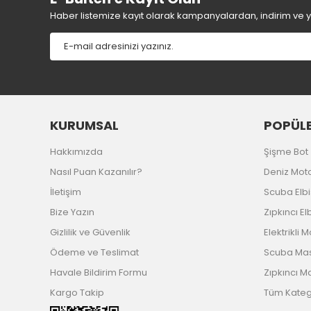
Ürün fiyatı diğer sitelerden daha pahalı.
Haber listemize kayıt olarak kampanyalardan, indirim ve yen
Bu ürüne benzer farklı alternatifler olmalı.
KURUMSAL
POPÜLE
Hakkımızda
Şişme Bot
Nasıl Puan Kazanılır?
Deniz Mot
İletişim
Scuba Elb
Bize Yazın
Zıpkıncı El
Gizlilik ve Güvenlik
Elektrikli 
Ödeme ve Teslimat
Scuba Ma
Havale Bildirim Formu
Zıpkıncı M
Kargo Takip
Tüm Katego