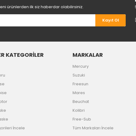
i ürünlerden ilk siz haberdar olabilirsiniz.
Kayıt Ol
R KATEGORİLER
MARKALAR
Gönder
Mercury
oru
Suzuki
ise
Freesun
bise
Mares
Motor
Beuchat
ske
Kolibri
aske
Free-Sub
rileri İncele
Tüm Markaları İncele