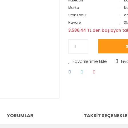
Kategori
Ka
Marka
N
Stok Kodu
d
Havale
31
3.586,44 TL den başlayan taks
S
Fiy
YORUMLAR
TAKSIT SEÇENEKLE