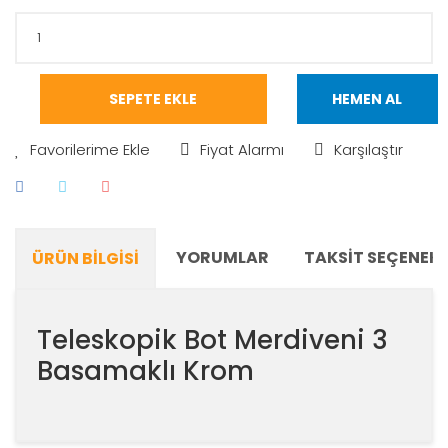
SEPETE EKLE
HEMEN AL
Fiyat Alarmı
Karşılaştır
YORUMLAR
TAKSIT SEÇENEKL
ÜRÜN BILGISI
Teleskopik Bot Merdiveni 3
Basamaklı Krom
Bu ürünün fiyat bilgisi, resim, ürün açıklamalarında ve