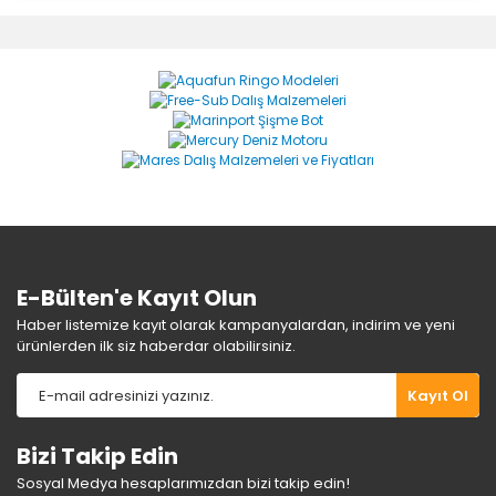
diğer konularda yetersiz gördüğünüz noktaları öneri
Bu ürüne ilk yorumu siz yapın!
formunu kullanarak tarafımıza iletebilirsiniz.
Görüş ve önerileriniz için teşekkür ederiz.
Yorum Yaz
Ürün resmi kalitesiz, bozuk veya görüntülenemiyor.
Ürün açıklamasında eksik bilgiler bulunuyor.
Ürün bilgilerinde hatalar bulunuyor.
Ürün fiyatı diğer sitelerden daha pahalı.
Bu ürüne benzer farklı alternatifler olmalı.
E-Bülten'e Kayıt Olun
Haber listemize kayıt olarak kampanyalardan, indirim ve yeni
ürünlerden ilk siz haberdar olabilirsiniz.
Gönder
Kayıt Ol
Bizi Takip Edin
Sosyal Medya hesaplarımızdan bizi takip edin!